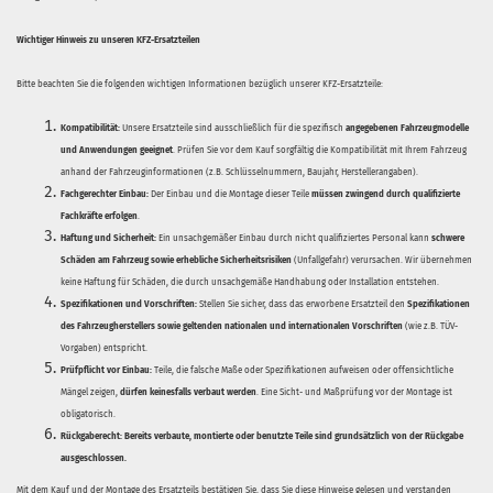
Wichtiger Hinweis zu unseren KFZ-Ersatzteilen
Bitte beachten Sie die folgenden wichtigen Informationen bezüglich unserer KFZ-Ersatzteile:
Kompatibilität:
Unsere Ersatzteile sind ausschließlich für die spezifisch
angegebenen Fahrzeugmodelle
und Anwendungen geeignet
. Prüfen Sie vor dem Kauf sorgfältig die Kompatibilität mit Ihrem Fahrzeug
anhand der Fahrzeuginformationen (z.B. Schlüsselnummern, Baujahr, Herstellerangaben).
Fachgerechter Einbau:
Der Einbau und die Montage dieser Teile
müssen zwingend durch qualifizierte
Fachkräfte erfolgen
.
Haftung und Sicherheit:
Ein unsachgemäßer Einbau durch nicht qualifiziertes Personal kann
schwere
Schäden am Fahrzeug sowie erhebliche Sicherheitsrisiken
(Unfallgefahr) verursachen. Wir übernehmen
keine Haftung für Schäden, die durch unsachgemäße Handhabung oder Installation entstehen.
Spezifikationen und Vorschriften:
Stellen Sie sicher, dass das erworbene Ersatzteil den
Spezifikationen
des Fahrzeugherstellers sowie geltenden nationalen und internationalen Vorschriften
(wie z.B. TÜV-
Vorgaben) entspricht.
Prüfpflicht vor Einbau:
Teile, die falsche Maße oder Spezifikationen aufweisen oder offensichtliche
Mängel zeigen,
dürfen keinesfalls verbaut werden
. Eine Sicht- und Maßprüfung vor der Montage ist
obligatorisch.
Rückgaberecht:
Bereits verbaute, montierte oder benutzte Teile sind grundsätzlich von der Rückgabe
ausgeschlossen.
Mit dem Kauf und der Montage des Ersatzteils bestätigen Sie, dass Sie diese Hinweise gelesen und verstanden