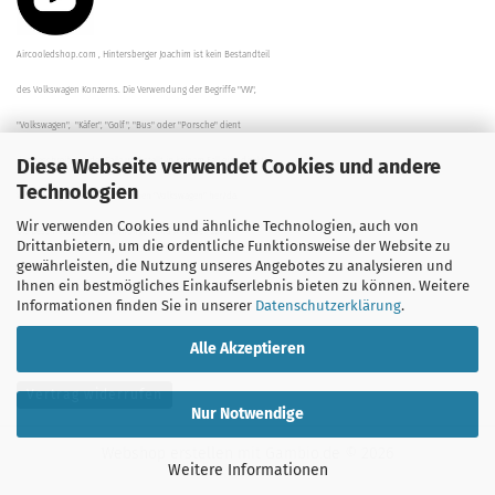
Aircooledshop.com , Hintersberger Joachim ist kein Bestandteil
des Volkswagen Konzerns. Die Verwendung der Begriffe "VW",
"Volkswagen", "Käfer", "Golf", "Bus" oder "Porsche" dient
Diese Webseite verwendet Cookies und andere
der Beschreibung der Teile und stellt in keinem Fall eine direkte
Technologien
Verbindung zu dem Unternehmen "Volkswagen" her/da.
Wir verwenden Cookies und ähnliche Technologien, auch von
Die Beschreibungen, Zeichnungen und Angaben zur
Drittanbietern, um die ordentliche Funktionsweise der Website zu
gewährleisten, die Nutzung unseres Angebotes zu analysieren und
Verwendung sind sorgfältig überprüft worden.
Ihnen ein bestmögliches Einkaufserlebnis bieten zu können. Weitere
Informationen finden Sie in unserer
Datenschutzerklärung
.
Alle Akzeptieren
Vertrag widerrufen
Nur Notwendige
Webshop erstellen
mit Gambio.de © 2026
Weitere Informationen