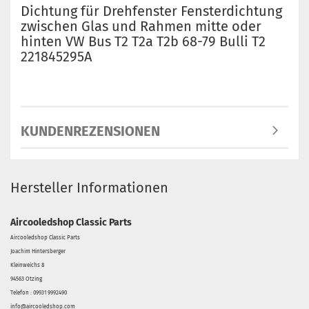
Dichtung für Drehfenster Fensterdichtung
zwischen Glas und Rahmen mitte oder
hinten VW Bus T2 T2a T2b 68-79 Bulli T2
221845295A
KUNDENREZENSIONEN
Hersteller Informationen
Aircooledshop Classic Parts
Aircooledshop Classic Parts
Joachim Hintersberger
Kleinweichs 8
94563 Otzing
Telefon : 09931 9992490
info@aircooledshop.com