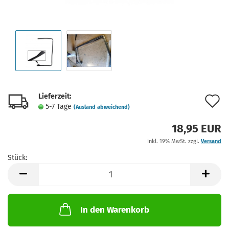
Lieferzeit:
A
5-7 Tage
(Ausland abweichend)
d
18,95 EUR
M
inkl. 19% MwSt. zzgl.
Versand
Stück:
Stück
In den Warenkorb