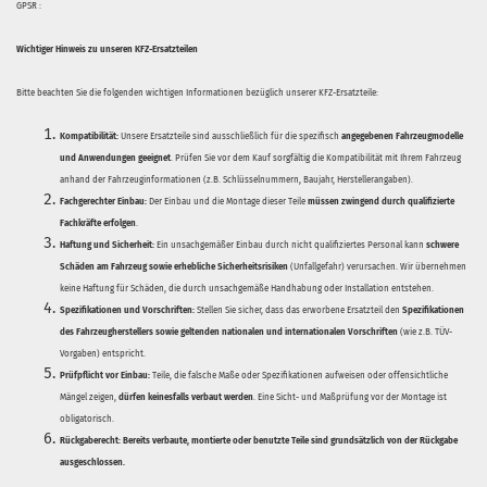
GPSR :
Wichtiger Hinweis zu unseren KFZ-Ersatzteilen
Bitte beachten Sie die folgenden wichtigen Informationen bezüglich unserer KFZ-Ersatzteile:
Kompatibilität:
Unsere Ersatzteile sind ausschließlich für die spezifisch
angegebenen Fahrzeugmodelle
und Anwendungen geeignet
. Prüfen Sie vor dem Kauf sorgfältig die Kompatibilität mit Ihrem Fahrzeug
anhand der Fahrzeuginformationen (z.B. Schlüsselnummern, Baujahr, Herstellerangaben).
Fachgerechter Einbau:
Der Einbau und die Montage dieser Teile
müssen zwingend durch qualifizierte
Fachkräfte erfolgen
.
Haftung und Sicherheit:
Ein unsachgemäßer Einbau durch nicht qualifiziertes Personal kann
schwere
Schäden am Fahrzeug sowie erhebliche Sicherheitsrisiken
(Unfallgefahr) verursachen. Wir übernehmen
keine Haftung für Schäden, die durch unsachgemäße Handhabung oder Installation entstehen.
Spezifikationen und Vorschriften:
Stellen Sie sicher, dass das erworbene Ersatzteil den
Spezifikationen
des Fahrzeugherstellers sowie geltenden nationalen und internationalen Vorschriften
(wie z.B. TÜV-
Vorgaben) entspricht.
Prüfpflicht vor Einbau:
Teile, die falsche Maße oder Spezifikationen aufweisen oder offensichtliche
Mängel zeigen,
dürfen keinesfalls verbaut werden
. Eine Sicht- und Maßprüfung vor der Montage ist
obligatorisch.
Rückgaberecht:
Bereits verbaute, montierte oder benutzte Teile sind grundsätzlich von der Rückgabe
ausgeschlossen.