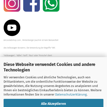
Aircooledshop.com , Hintersberger Joachim ist kein Bestandteil
des Volkswagen Konzerns. Die Verwendung der Begriffe "VW",
"Volkswagen", "Käfer", "Golf", "Bus" oder "Porsche" dient
Diese Webseite verwendet Cookies und andere
der Beschreibung der Teile und stellt in keinem Fall eine direkte
Technologien
Verbindung zu dem Unternehmen "Volkswagen" her/da.
Wir verwenden Cookies und ähnliche Technologien, auch von
Die Beschreibungen, Zeichnungen und Angaben zur
Drittanbietern, um die ordentliche Funktionsweise der Website zu
gewährleisten, die Nutzung unseres Angebotes zu analysieren und
Verwendung sind sorgfältig überprüft worden.
Ihnen ein bestmögliches Einkaufserlebnis bieten zu können. Weitere
Informationen finden Sie in unserer
Datenschutzerklärung
.
Alle Akzeptieren