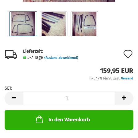
Lieferzeit:
A
5-7 Tage
(Ausland abweichend)
d
159,95 EUR
M
inkl. 19% MwSt. zzgl.
Versand
SET:
SET
In den Warenkorb