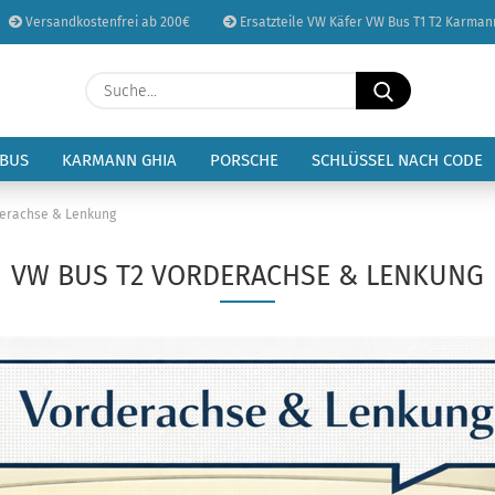
Versandkostenfrei ab 200€
Ersatzteile VW Käfer VW Bus T1 T2 Karman
Sprache auswählen
Suche...
E-Mail
Lieferland
 BUS
KARMANN GHIA
PORSCHE
SCHLÜSSEL NACH CODE
Passwort
derachse & Lenkung
VW BUS T2 VORDERACHSE & LENKUNG
Konto erstellen
Passwort vergessen