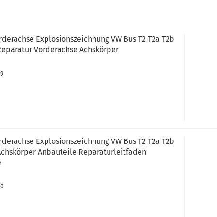
rderachse Explosionszeichnung VW Bus T2 T2a T2b
 Reparatur Vorderachse Achskörper
29
rderachse Explosionszeichnung VW Bus T2 T2a T2b
 Achskörper Anbauteile Reparaturleitfaden
e
30