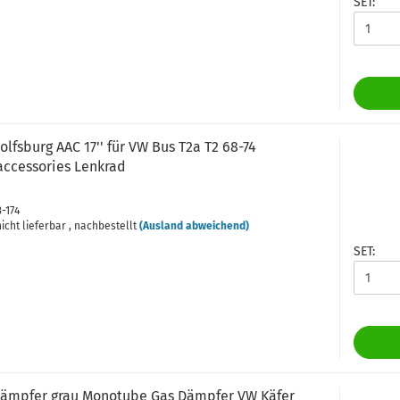
SET:
lfsburg AAC 17'' für VW Bus T2a T2 68-74
accessories Lenkrad
3-174
icht lieferbar , nachbestellt
(Ausland abweichend)
SET:
ämpfer grau Monotube Gas Dämpfer VW Käfer