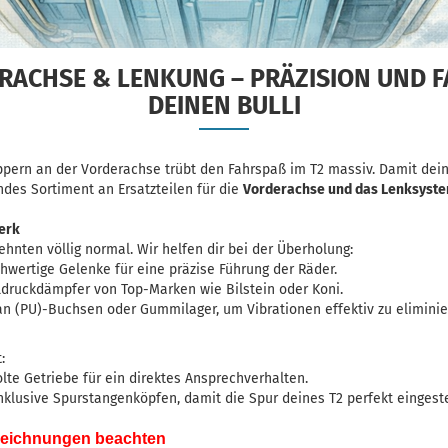
ERACHSE & LENKUNG – PRÄZISION UND 
DEINEN BULLI
ern an der Vorderachse trübt den Fahrspaß im T2 massiv. Damit dein 
des Sortiment an Ersatzteilen für die
Vorderachse und das Lenksyst
werk
ehnten völlig normal. Wir helfen dir bei der Überholung:
wertige Gelenke für eine präzise Führung der Räder.
ldruckdämpfer
von Top-Marken wie
Bilstein
oder
Koni
.
an (PU)-Buchsen oder Gummilager
, um Vibrationen effektiv zu eliminie
:
te Getriebe für ein direktes Ansprechverhalten.
nklusive
Spurstangenköpfen
, damit die Spur deines T2 perfekt eingest
szeichnungen beachten