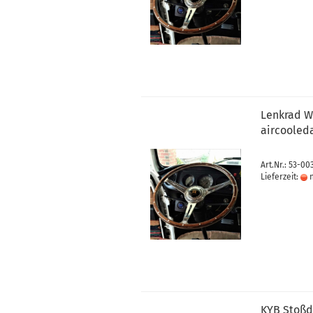
Lenkrad Wo
aircooled
Art.Nr.: 53-00
Lieferzeit:
n
KYB Stoßd