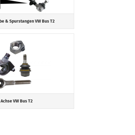
be & Spurstangen VW Bus T2
 Achse VW Bus T2