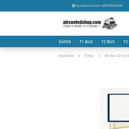
Kundenservice: 099319299490
KÄFER
T1 BUS
T2 BUS
T3
»
»
Startseite
T2 Bus
VW Bus T2 Vor