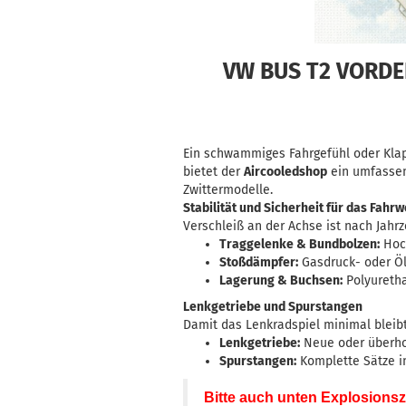
VW BUS T2 VORD
Ein schwammiges Fahrgefühl oder Klapp
bietet der
Aircooledshop
ein umfassen
Zwittermodelle.
Stabilität und Sicherheit für das Fahr
Verschleiß an der Achse ist nach Jahrz
Traggelenke & Bundbolzen:
Hoch
Stoßdämpfer:
Gasdruck- oder Ö
Lagerung & Buchsen:
Polyureth
Lenkgetriebe und Spurstangen
Damit das Lenkradspiel minimal bleibt
Lenkgetriebe:
Neue oder überhol
Spurstangen:
Komplette Sätze i
Bitte auch unten Explosion