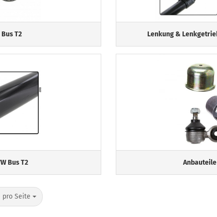
 Bus T2
Lenkung & Lenkgetrie
W Bus T2
Anbauteile
o Seite
 pro Seite