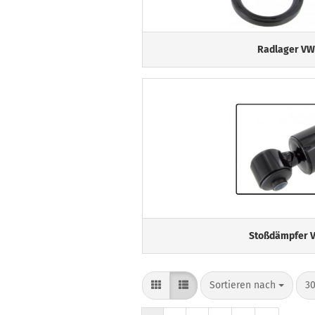
Radlager VW
Stoßdämpfer V
Sortieren nach
pr
Sortieren nach
30