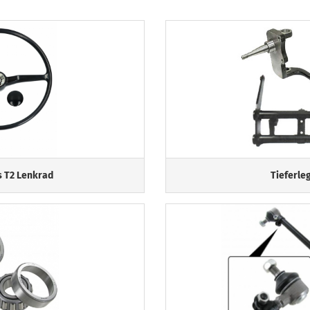
 T2 Lenkrad
Tieferle