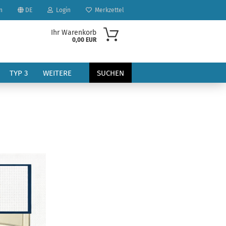
n
DE
Login
Merkzettel
Ihr Warenkorb
0,00 EUR
TYP 3
WEITERE
SUCHEN
?