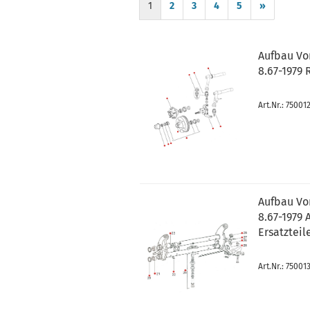
1
2
3
4
5
»
Aufbau Vo
8.67-1979
Art.Nr.: 75001
Aufbau Vo
8.67-1979
Ersatzteil
Art.Nr.: 75001