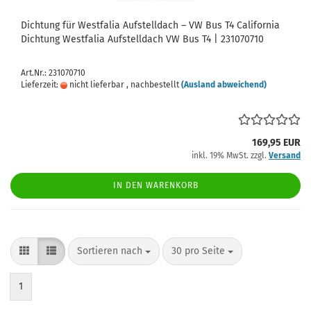
Dichtung für Westfalia Aufstelldach – VW Bus T4 California
Dichtung Westfalia Aufstelldach VW Bus T4 | 231070710
Art.Nr.: 231070710
Lieferzeit:
nicht lieferbar , nachbestellt
(Ausland abweichend)
169,95 EUR
inkl. 19% MwSt. zzgl.
Versand
IN DEN WARENKORB
Sortieren nach
pro Seite
Sortieren nach
30 pro Seite
1