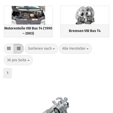
Motorenteile VW Bus T4 (1990
Bremsen VW Bus T4
– 2003)
Sortieren nach
pro Seite
Sortieren nach
Alle Hersteller
pro Seite
30 pro Seite
1