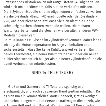
umfassendes Historienbuch mit aufgelisteten T4-Originalteilen
wird sich um Sie kümmern, falls Sie ihn verkaufen müssen.
Die 4-Zylinder-Modelle sind im Allgemeinen einfacher zu warten
als die 5-Zylinder-Benzin-/Dieselmodelle oder der 6-Zylinder-
VR6, was aber nicht bedeutet, dass Sie sich nicht die Hände
schmutzig machen können, wenn Sie wollen. Die meisten
Wartungsarbeiten sind die gleichen wie bei allen anderen VW-
Modellen dieser Zeit.
Beim T4 kann es zu Rissen im Zylinderkopf kommen, daher ist es
wichtig, die Motortemperaturen im Auge zu behalten und
sicherzustellen, dass Sie keine Kühlflüssigkeit verlieren. Ein
neues Thermostat, ein neuer Kühlmittelflansch oder ein neuer
Kühler sind wesentlich billiger als ein neuer Zylinderkopf und die
damit verbundenen Arbeitskosten.
SIND T4-TEILE TEUER?
Im Großen und Ganzen sind T4-Teile preisgünstig und
erschwinglich, und auch aus zweiter Hand weithin erhältlich. Da
es sich um ein kommerzielles Modell handelt, gibt es weniger
Überschneidungen mit den Personenkraftwagen dieser Zeit, wie
z. B. dem Golf und dem Passat. Während der 1.9 Dieselmotor