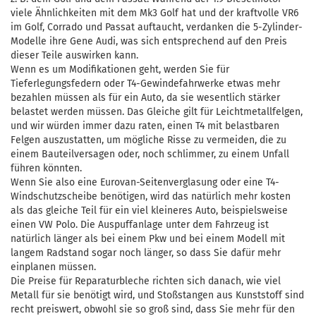
viele Ähnlichkeiten mit dem Mk3 Golf hat und der kraftvolle VR6
im Golf, Corrado und Passat auftaucht, verdanken die 5-Zylinder-
Modelle ihre Gene Audi, was sich entsprechend auf den Preis
dieser Teile auswirken kann.
Wenn es um Modifikationen geht, werden Sie für
Tieferlegungsfedern oder T4-Gewindefahrwerke etwas mehr
bezahlen müssen als für ein Auto, da sie wesentlich stärker
belastet werden müssen. Das Gleiche gilt für Leichtmetallfelgen,
und wir würden immer dazu raten, einen T4 mit belastbaren
Felgen auszustatten, um mögliche Risse zu vermeiden, die zu
einem Bauteilversagen oder, noch schlimmer, zu einem Unfall
führen könnten.
Wenn Sie also eine Eurovan-Seitenverglasung oder eine T4-
Windschutzscheibe benötigen, wird das natürlich mehr kosten
als das gleiche Teil für ein viel kleineres Auto, beispielsweise
einen VW Polo. Die Auspuffanlage unter dem Fahrzeug ist
natürlich länger als bei einem Pkw und bei einem Modell mit
langem Radstand sogar noch länger, so dass Sie dafür mehr
einplanen müssen.
Die Preise für Reparaturbleche richten sich danach, wie viel
Metall für sie benötigt wird, und Stoßstangen aus Kunststoff sind
recht preiswert, obwohl sie so groß sind, dass Sie mehr für den