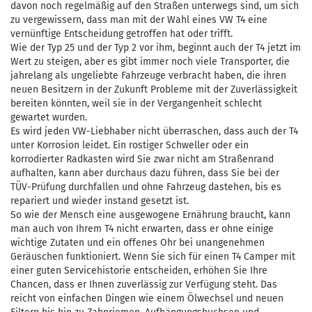
davon noch regelmäßig auf den Straßen unterwegs sind, um sich
zu vergewissern, dass man mit der Wahl eines VW T4 eine
vernünftige Entscheidung getroffen hat oder trifft.
Wie der Typ 25 und der Typ 2 vor ihm, beginnt auch der T4 jetzt im
Wert zu steigen, aber es gibt immer noch viele Transporter, die
jahrelang als ungeliebte Fahrzeuge verbracht haben, die ihren
neuen Besitzern in der Zukunft Probleme mit der Zuverlässigkeit
bereiten könnten, weil sie in der Vergangenheit schlecht
gewartet wurden.
Es wird jeden VW-Liebhaber nicht überraschen, dass auch der T4
unter Korrosion leidet. Ein rostiger Schweller oder ein
korrodierter Radkasten wird Sie zwar nicht am Straßenrand
aufhalten, kann aber durchaus dazu führen, dass Sie bei der
TÜV-Prüfung durchfallen und ohne Fahrzeug dastehen, bis es
repariert und wieder instand gesetzt ist.
So wie der Mensch eine ausgewogene Ernährung braucht, kann
man auch von Ihrem T4 nicht erwarten, dass er ohne einige
wichtige Zutaten und ein offenes Ohr bei unangenehmen
Geräuschen funktioniert. Wenn Sie sich für einen T4 Camper mit
einer guten Servicehistorie entscheiden, erhöhen Sie Ihre
Chancen, dass er Ihnen zuverlässig zur Verfügung steht. Das
reicht von einfachen Dingen wie einem Ölwechsel und neuen