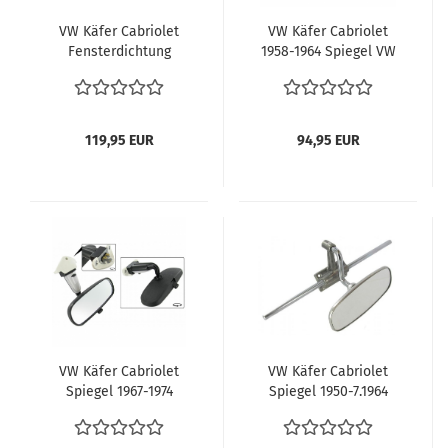
VW Käfer Cabriolet
VW Käfer Cabriolet
Fensterdichtung
1958-1964 Spiegel VW
Fensterführung U-​Form
Käfer Cabrio
U-Schiene Dichtung
Innenaustattung VW
Kurbelfenster
Käfer Cabriolet Teile
Drehfenster 151837433A
Innenspiegel
119,95 EUR
94,95 EUR
151857523A
VW Käfer Cabriolet
VW Käfer Cabriolet
Spiegel 1967-1974
Spiegel 1950-7.1964
Karmann Cabrio
Karmann Cabrio
Rückspiegel
Rückspiegel