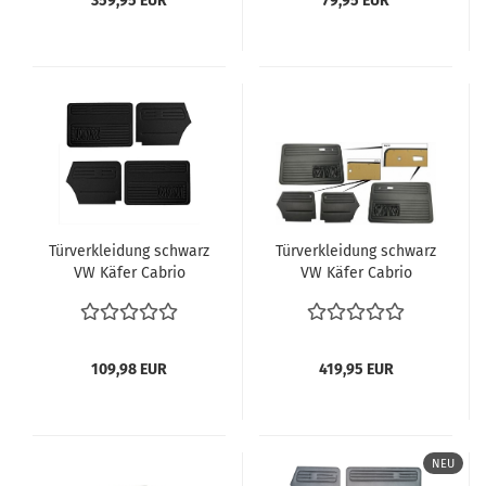
359,95 EUR
79,95 EUR
Türverkleidung schwarz
Türverkleidung schwarz
VW Käfer Cabrio
VW Käfer Cabrio
Cabriolet 8.1966-7.1972
Cabriolet 8.1972 -1985
Innenaustattung
Innenaustattung VW
Tuerpappen
Käfer Cabriolet
Verkleidung Tuer
Verkleidungen Türen
109,98 EUR
419,95 EUR
NEU