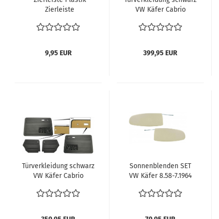
Zierleiste
VW Käfer Cabrio
Seitenscheibendichtung
Cabriolet 8.1964 - 7.1966
Scheibendichtungen 1
Innenaustattung
m per laufendem Meter
Oldtimer VW Bus T2
9,95 EUR
399,95 EUR
Käfer BMW etc
113853355F
Türverkleidung schwarz
Sonnenblenden SET
VW Käfer Cabrio
VW Käfer 8.58-7.1964
Cabriolet 8.1966-7.1972
Käfer & Cabriolet
Innenaustattung
113898551A