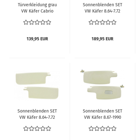
Türverkleidung grau
Sonnenblenden SET
VW Käfer Cabrio
VW Käfer 8.64-7.72
Cabriolet 8.1972 -1985
Käfer Cabriolet
1500 1600 1302 1303
Innenaustattung VW
Käfer Cabriolet
139,95 EUR
189,95 EUR
Verkleidungen Türen
Innenverkleidung
Sonnenblenden SET
Sonnenblenden SET
VW Käfer 8.64-7.72
VW Käfer 8.67-1990
Käfer Cabriolet
Käfer Cabriolet ab 72
Sonnenblende ohne
Sonnenblende mit
Spiegel weiß
Spiegel weiß