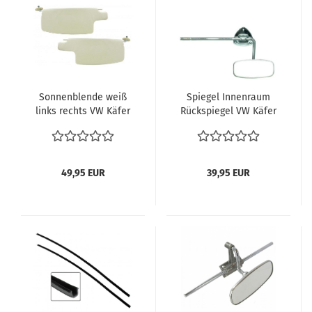
Sonnenblende weiß
Spiegel Innenraum
links rechts VW Käfer
Rückspiegel VW Käfer
68-1985 vergl.
10.52-07.57 vergl.
113898550H
113857511A 113857511
Innenausstattung 72-
85 Cabriolet Käfer
49,95 EUR
39,95 EUR