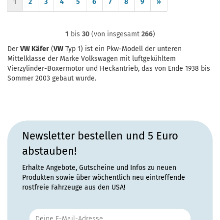
1
2
3
4
5
6
7
8
9
»
1
bis
30
(von insgesamt
266
)
Der
VW Käfer
(
VW
Typ 1) ist ein Pkw-Modell der unteren
Mittelklasse der Marke Volkswagen mit luftgekühltem
Vierzylinder-Boxermotor und Heckantrieb, das von Ende 1938 bis
Sommer 2003 gebaut wurde.
Newsletter bestellen und 5 Euro
abstauben!
Erhalte Angebote, Gutscheine und Infos zu neuen
Produkten sowie über wöchentlich neu eintreffende
rostfreie Fahrzeuge aus den USA!