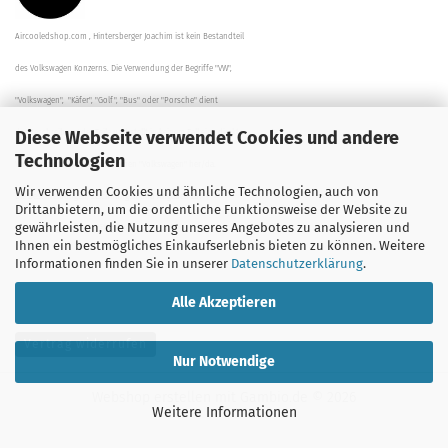
Aircooledshop.com , Hintersberger Joachim ist kein Bestandteil
des Volkswagen Konzerns. Die Verwendung der Begriffe "VW",
"Volkswagen", "Käfer", "Golf", "Bus" oder "Porsche" dient
Diese Webseite verwendet Cookies und andere
der Beschreibung der Teile und stellt in keinem Fall eine direkte
Technologien
Verbindung zu dem Unternehmen "Volkswagen" her/da.
Wir verwenden Cookies und ähnliche Technologien, auch von
Die Beschreibungen, Zeichnungen und Angaben zur
Drittanbietern, um die ordentliche Funktionsweise der Website zu
gewährleisten, die Nutzung unseres Angebotes zu analysieren und
Verwendung sind sorgfältig überprüft worden.
Ihnen ein bestmögliches Einkaufserlebnis bieten zu können. Weitere
Informationen finden Sie in unserer
Datenschutzerklärung
.
Alle Akzeptieren
Vertrag widerrufen
Nur Notwendige
Webshop erstellen
mit Gambio.de © 2026
Weitere Informationen