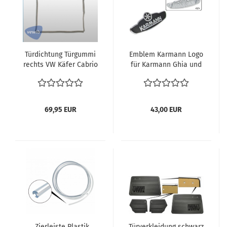
Türdichtung Türgummi
Emblem Karmann Logo
rechts VW Käfer Cabrio
für Karmann Ghia und
Cabriolet 8.1964 und
Käfer 151853901
später 1302 1303 1500
1600 vergl. 151831722 D
VEWIB Türdichtung
69,95 EUR
43,00 EUR
Käfer
Zierleiste Plastik
Türverkleidung schwarz