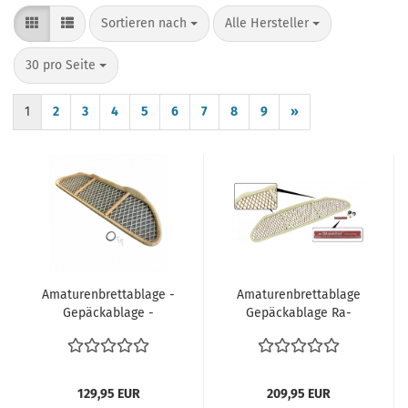
Sortieren nach
pro Seite
Sortieren nach
Alle Hersteller
pro Seite
30 pro Seite
1
2
3
4
5
6
7
8
9
»
Amaturenbrettablage -
Amaturenbrettablage
Gepäckablage -
Gepäckablage Ra-
Bambusablage VW
Bambus Ablage unter
Käfer Cabriolet Cabrio
Armaturenbrett
Bambusablage VW
Käfer Cabriolet Cabrio
129,95 EUR
209,95 EUR
1500 1302