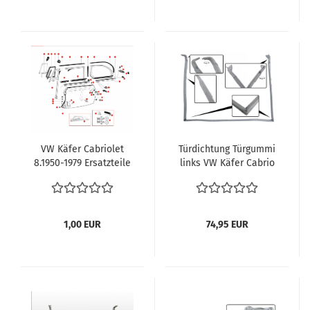
VW Käfer Cabriolet
Türdichtung Türgummi
8.1950-1979 Ersatzteile
links VW Käfer Cabrio
für Tür Fahrer
Cabriolet 8.1964 und
Beifahrertür Teile
später 1302 1303 1500
Dichtungen Mechanik
1600 vergl. 151831721D
Tür Explosionszeichung
VEWIB Deutsche
1,00 EUR
74,95 EUR
Aufbau VW Käfer
Qualität