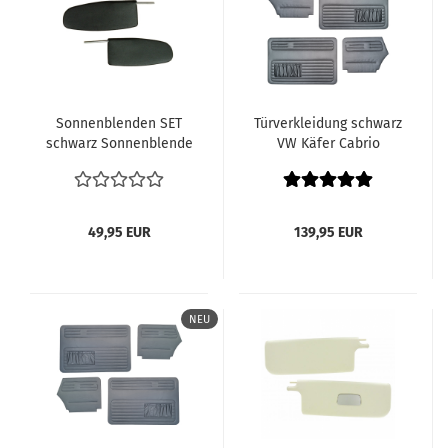
Sonnenblenden SET
Türverkleidung schwarz
schwarz Sonnenblende
VW Käfer Cabrio
VW Käfer 8.58-1964
Cabriolet 8.1972 -1985
Käfer & Cabriolet
1500 1600 1302 1303
Innenausstattung
Innenaustattung VW
Himmel
Käfer Cabriolet
49,95 EUR
139,95 EUR
Verkleidungen Türen
Innenverkleidung
NEU