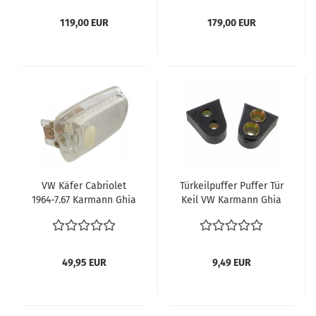
Innenaustattung
Innenaustattung
Innenspiegel
Innenspiegel
119,00 EUR
179,00 EUR
Rückspiegel 151947131B
Rückspiegel 151857523A
VW Käfer Cabriolet
Türkeilpuffer Puffer Tür
1964-7.67 Karmann Ghia
Keil VW Karmann Ghia
Innenlampe
Käfer an Karosse / Tür
Innenbeleuchtung VW
Innenausstattung
Käfer Cabrio
vergl. 141837277 Typ34
Innenaustattung VW
49,95 EUR
9,49 EUR
Käfer Cabriolet Teile
Innenleuchte
151947111B