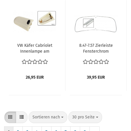
VW Käfer Cabriolet
8.47-7.57 Zierleiste
Innenlampe am
Fensterchrom
Spiegel VW Käfer
Fensterzierleiste
Cabrio 1968-1985
Dichtung Frontscheibe
Innenaustattung VW
VW Käfer Cabriolet
Käfer Cabriolet Teile
Metalzierleiste Alu
26,95 EUR
39,95 EUR
151947111C
Zierleiste
Sortieren nach
pro Seite
Sortieren nach
30 pro Seite