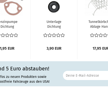
enzinpumpe
Unterlage
Tunnelkörbc
Dichtung
Dichtung
Ablage Han
Flansch
Haubengriff VW
Getränke
ischenstück
Käfer 08.52-
Aufbewahru
VW Käfer...
07.67...
VW...
1,95 EUR
3,90 EUR
17,95 EU
nd 5 Euro abstauben!
nfos zu neuen Produkten sowie
rostfreie Fahrzeuge aus den USA!