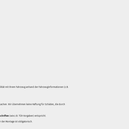
bilität mit Ihrem Fahrzeug anhand der Fahrzeuginformationen (z.B.
rsachen. Wir übernehmen keine Haftung für Schäden, die durch
schriften
(wie z.B. TÜV-Vorgaben) entspricht.
 der Montage ist obligatorisch.