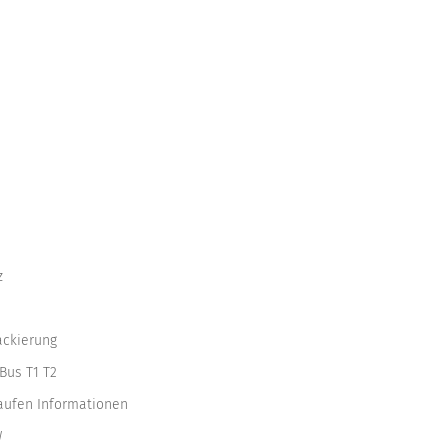
z
ackierung
Bus T1 T2
kaufen Informationen
W