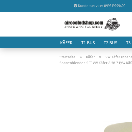
Kundenservice: 099319299490
KÄFER
T1 BUS
T2 BUS
T3
»
»
Startseite
Käfer
VW Käfer Innena
Sonnenblenden SET VW Käfer 8.58-7.1964 Käf