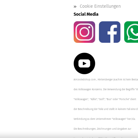
Cookie Einstellungen
Social Media
Aircooledshop.com , Hintersberger Joachim ist kein Besta
des Volkswagen Konzerns. Die Verwendung der Begriffe "V
"Volkswagen", "Käfer", "Golf", "Bus" oder "Porsche" dient
der Beschreibung der Teile und stellt in keinem Fall eine d
Verbindung zu dem Unternehmen "Volkswagen" her/da.
Die Beschreibungen, Zeichnungen und Angaben zur