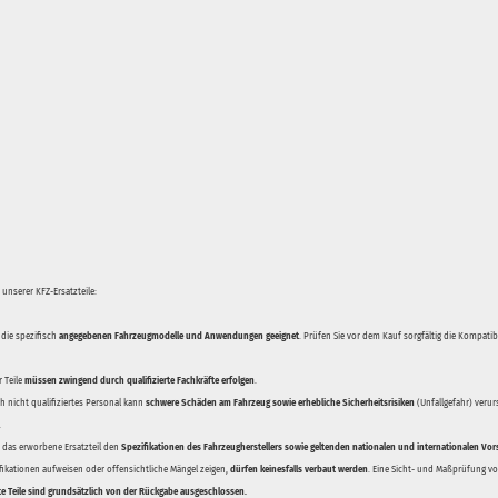
unserer KFZ-Ersatzteile:
 die spezifisch
angegebenen Fahrzeugmodelle und Anwendungen geeignet
. Prüfen Sie vor dem Kauf sorgfältig die Kompati
 Teile
müssen zwingend durch qualifizierte Fachkräfte erfolgen
.
 nicht qualifiziertes Personal kann
schwere Schäden am Fahrzeug sowie erhebliche Sicherheitsrisiken
(Unfallgefahr) veru
.
ss das erworbene Ersatzteil den
Spezifikationen des Fahrzeugherstellers sowie geltenden nationalen und internationalen Vor
ifikationen aufweisen oder offensichtliche Mängel zeigen,
dürfen keinesfalls verbaut werden
. Eine Sicht- und Maßprüfung vor
te Teile sind grundsätzlich von der Rückgabe ausgeschlossen.