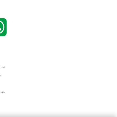
ndteil
W",
irekte