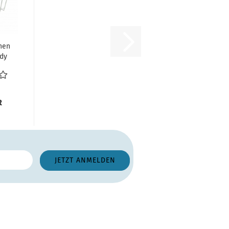
hen
dy
ng
R