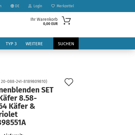
n
DE
Login
Merkzettel
Ihr Warenkorb
0,00 EUR
TYP 3
WEITERE
SUCHEN
Auf
:
20-088-241-8189809810
)
nenblenden SET
den
Käfer 8.58-
?
Merkzettel
64 Käfer &
iolet
898551A