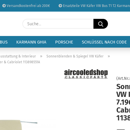
Versandkostenfrei ab 200€
Ersatzteile VW Käfer VW Bus T1 T2 Karman
Sprache auswählen
Suche...
E-Mail
Lieferland
 BUS
KARMANN GHIA
PORSCHE
SCHLÜSSEL NACH CODE
Passwort
»
»
usstattung & Interieur
Sonnenblenden & Spiegel VW Käfer
er & Cabriolet 113898551A
(Art.Nr.
Son
Konto erstellen
VW 
Passwort vergessen
7.19
Cabr
113