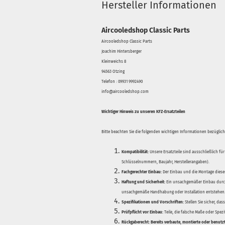
Hersteller Informationen
Aircooledshop Classic Parts
Aircooledshop Classic Parts
Joachim Hintersberger
Kleinweichs 8
94563 Otzing
Telefon : 09931 9992490
info@aircooledshop.com
Wichtiger Hinweis zu unseren KFZ-Ersatzteilen
Bitte beachten Sie die folgenden wichtigen Informationen bezüglich 
Kompatibilität:
Unsere Ersatzteile sind ausschließlich für
Schlüsselnummern, Baujahr, Herstellerangaben).
Fachgerechter Einbau:
Der Einbau und die Montage dieser
Haftung und Sicherheit:
Ein unsachgemäßer Einbau durch
unsachgemäße Handhabung oder Installation entstehen
Spezifikationen und Vorschriften:
Stellen Sie sicher, da
Prüfpflicht vor Einbau:
Teile, die falsche Maße oder Spez
Rückgaberecht:
Bereits verbaute, montierte oder benutz