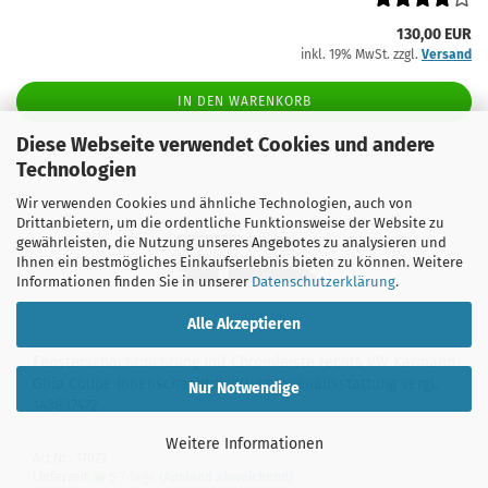
130,00 EUR
inkl. 19% MwSt. zzgl.
Versand
IN DEN WARENKORB
Diese Webseite verwendet Cookies und andere
Technologien
Wir verwenden Cookies und ähnliche Technologien, auch von
Drittanbietern, um die ordentliche Funktionsweise der Website zu
gewährleisten, die Nutzung unseres Angebotes zu analysieren und
Ihnen ein bestmögliches Einkaufserlebnis bieten zu können. Weitere
Informationen finden Sie in unserer
Datenschutzerklärung
.
Alle Akzeptieren
Fensterschachtdichtung mit Chromleiste rechts VW Karmann
Ghia Coupe Innenschachtdichtung Innenausstattung vergl.
Nur Notwendige
143837472
Weitere Informationen
Art.Nr.: 17072
Lieferzeit:
5-7 Tage
(Ausland abweichend)