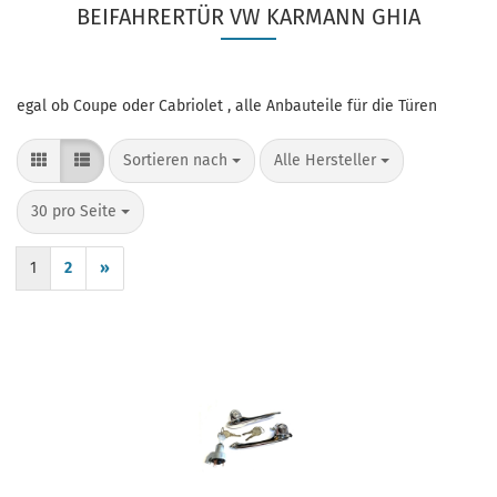
BEIFAHRERTÜR VW KARMANN GHIA
egal ob Coupe oder Cabriolet , alle Anbauteile für die Türen
Sortieren nach
pro Seite
Sortieren nach
Alle Hersteller
pro Seite
30 pro Seite
1
2
»