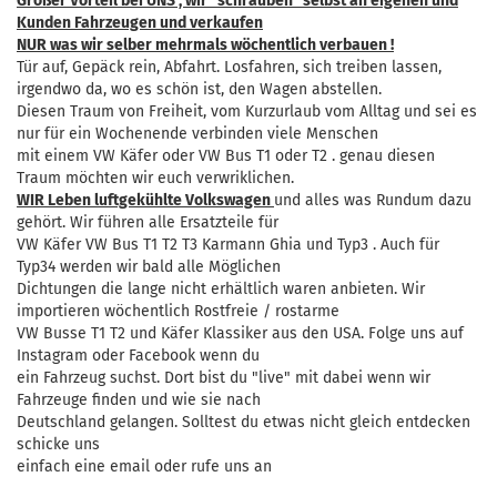
Großer Vorteil bei UNS , wir "schrauben" selbst an eigenen und
Kunden Fahrzeugen und verkaufen
NUR was wir selber mehrmals wöchentlich verbauen !
Tür auf, Gepäck rein, Abfahrt. Losfahren, sich treiben lassen,
irgendwo da, wo es schön ist, den Wagen abstellen.
Diesen Traum von Freiheit, vom Kurzurlaub vom Alltag und sei es
nur für ein Wochenende verbinden viele Menschen
mit einem VW Käfer oder VW Bus T1 oder T2 . genau diesen
Traum möchten wir euch verwriklichen.
WIR Leben luftgekühlte Volkswagen
und alles was Rundum dazu
gehört. Wir führen alle Ersatzteile für
VW Käfer VW Bus T1 T2 T3 Karmann Ghia und Typ3 . Auch für
Typ34 werden wir bald alle Möglichen
Dichtungen die lange nicht erhältlich waren anbieten. Wir
importieren wöchentlich Rostfreie / rostarme
VW Busse T1 T2 und Käfer Klassiker aus den USA. Folge uns auf
Instagram oder Facebook wenn du
ein Fahrzeug suchst. Dort bist du "live" mit dabei wenn wir
Fahrzeuge finden und wie sie nach
Deutschland gelangen. Solltest du etwas nicht gleich entdecken
schicke uns
einfach eine email oder rufe uns an