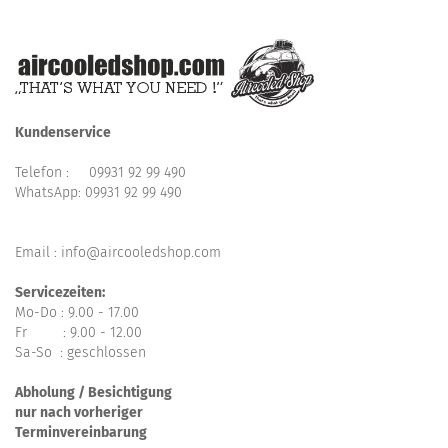
Kundenservice
Telefon :
09931 92 99 490
WhatsApp:
09931 92 99 490
Email : info@aircooledshop.com
Servicezeiten:
Mo-Do : 9.00 - 17.00
Fr : 9.00 - 12.00
Sa-So : geschlossen
Abholung / Besichtigung
nur nach vorheriger
Terminvereinbarung