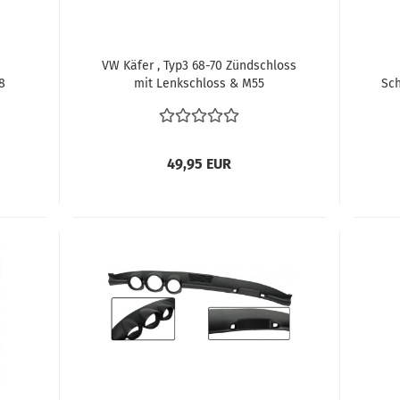
VW Käfer , Typ3 68-70 Zündschloss
8
mit Lenkschloss & M55
Sch
Summkontakt (Export) – Hersteller
Typ
Kolb 311905861A
49,95 EUR