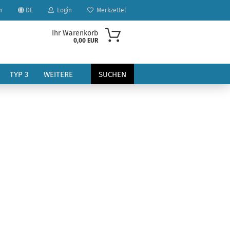
n
DE
Login
Merkzettel
Ihr Warenkorb
0,00 EUR
TYP 3
WEITERE
SUCHEN
?