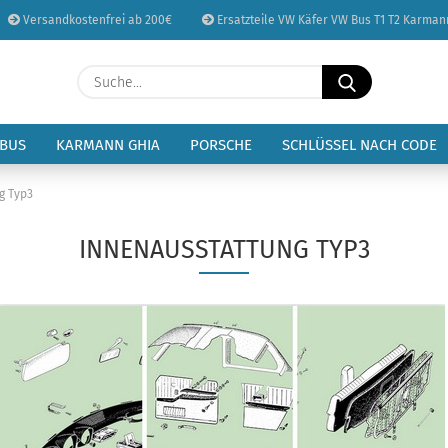
Versandkostenfrei ab 200€
Ersatzteile VW Käfer VW Bus T1 T2 Karman
Sprache auswählen
Suche...
E-Mail
Lieferland
 BUS
KARMANN GHIA
PORSCHE
SCHLÜSSEL NACH CODE
Passwort
g Typ3
INNENAUSSTATTUNG TYP3
Konto erstellen
Passwort vergessen