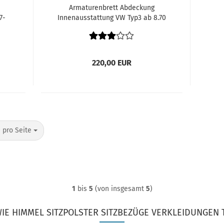
Armaturenbrett Abdeckung
7-
Innenausstattung VW Typ3 ab 8.70
und später Type 3 311857205E
220,00 EUR
o Seite
 pro Seite
1
bis
5
(von insgesamt
5
)
IE HIMMEL SITZPOLSTER SITZBEZÜGE VERKLEIDUNGEN T