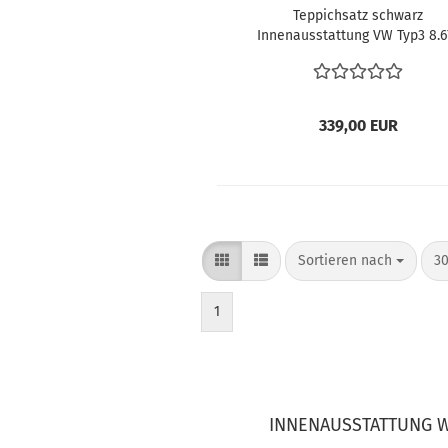
Teppichsatz schwarz
Innenausstattung VW Typ3 8.6
1972 mit Schaltgetriebe
339,00 EUR
Sortieren nach
pr
Sortieren nach
30
1
INNENAUSSTATTUNG W