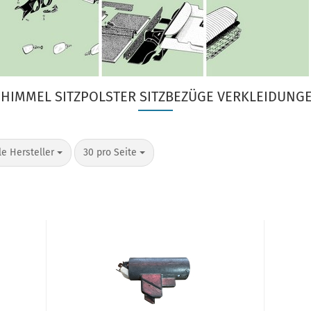
HIMMEL SITZPOLSTER SITZBEZÜGE VERKLEIDUNGE
o Seite
pro Seite
le Hersteller
30 pro Seite