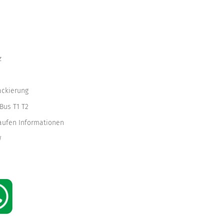
z
ackierung
Bus T1 T2
kaufen Informationen
W