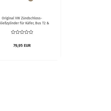
Original VW Zündschloss-
ließzylinder für Käfer, Bus T2 &
 3 (1968–1970) – Gebraucht, inkl.
Schlüssel 113905853 K-Profil
Typ3/Typ34 ab 61-66
79,95 EUR