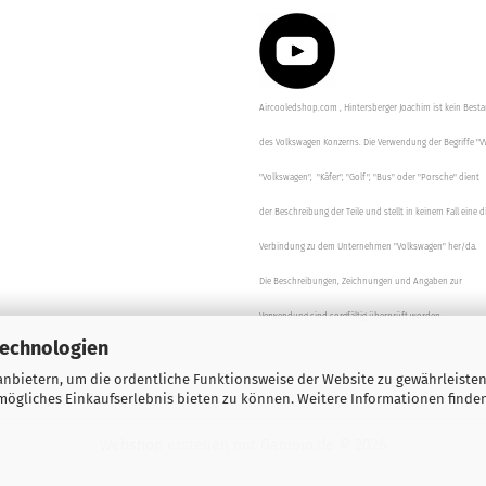
Aircooledshop.com , Hintersberger Joachim ist kein Besta
des Volkswagen Konzerns. Die Verwendung der Begriffe "V
"Volkswagen", "Käfer", "Golf", "Bus" oder "Porsche" dient
der Beschreibung der Teile und stellt in keinem Fall eine d
Verbindung zu dem Unternehmen "Volkswagen" her/da.
Die Beschreibungen, Zeichnungen und Angaben zur
Verwendung sind sorgfältig überprüft worden.
Technologien
nbietern, um die ordentliche Funktionsweise der Website zu gewährleisten
ögliches Einkaufserlebnis bieten zu können. Weitere Informationen finden
Webshop erstellen
mit Gambio.de © 2026