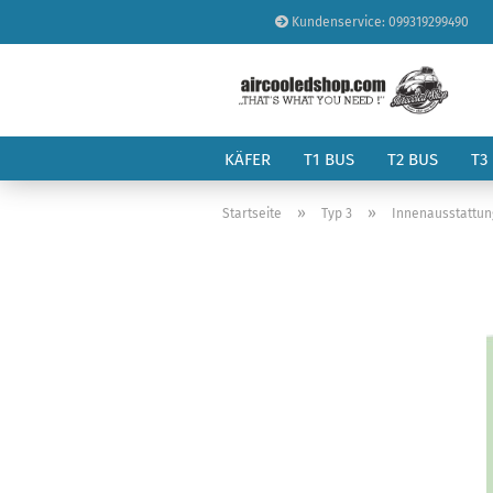
Kundenservice: 099319299490
KÄFER
T1 BUS
T2 BUS
T3
»
»
Startseite
Typ 3
Innenausstattun