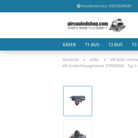
Kundenservice: 099319299490
KÄFER
T1 BUS
T2 BUS
T3
»
»
Startseite
Käfer
VW Käfer Innena
VW Zündschlossgehäuse 311905863A – Typ 3 