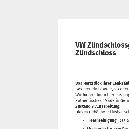
VW Zündschlossg
Zündschloss
Das Herzstück Ihrer Lenksäule
Besitzer eines VW Typ 3 oder
Wir bieten Ihnen hier das or
authentisches "Made in Germa
Zustand & Aufarbeitung:
Dieses Gehäuse inklusive Sch
Tiefenreinigung:
Das G
Mechanik-Service:
Der 