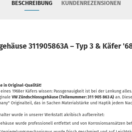
BESCHREIBUNG
KUNDENREZENSIONEN
ehäuse 311905863A – Typ 3 & Käfer '6
 in Original-Qualität!
 eines 1968er Käfers wissen: Passgenauigkeit ist bei der Lenkung alles
iginale
VW Zündschlossgehäuse (Teilenummer: 311 905 863 A)
an. Diese
ny" Originalteil, das in Sachen Materialstärke und Haptik jedem Nac
alter wurde in unserer Werkstatt akribisch aufbereitet:
ehäuse wurde professionell entfettet und von Korrosionsansätzen bef
Verriegelungsmechanismus wurde frisch geschmiert und auf Leichtgän