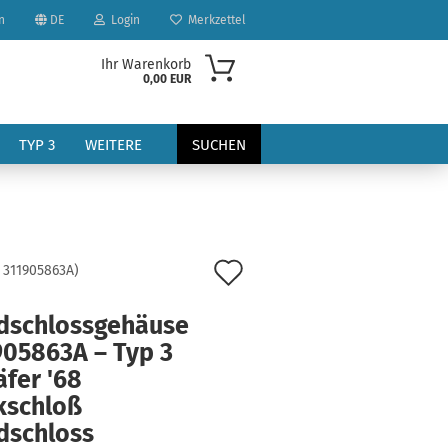
n
DE
Login
Merkzettel
Ihr Warenkorb
0,00 EUR
TYP 3
WEITERE
SUCHEN
Auf
:
311905863A
)
den
dschlossgehäuse
?
Merkzettel
905863A – Typ 3
fer '68
kschloß
dschloss