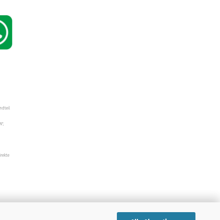
ndteil
W",
irekte