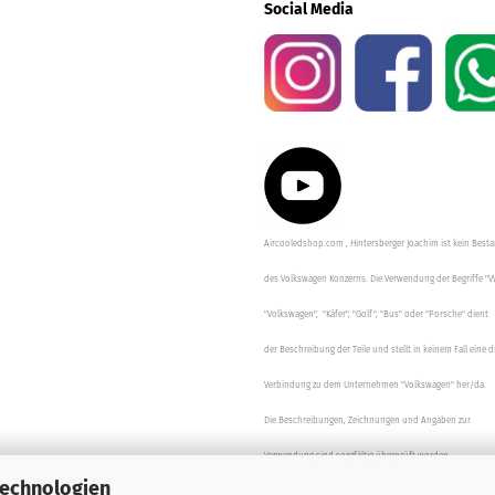
Social Media
Aircooledshop.com , Hintersberger Joachim ist kein Besta
des Volkswagen Konzerns. Die Verwendung der Begriffe "V
"Volkswagen", "Käfer", "Golf", "Bus" oder "Porsche" dient
der Beschreibung der Teile und stellt in keinem Fall eine d
Verbindung zu dem Unternehmen "Volkswagen" her/da.
Die Beschreibungen, Zeichnungen und Angaben zur
Verwendung sind sorgfältig überprüft worden.
Technologien