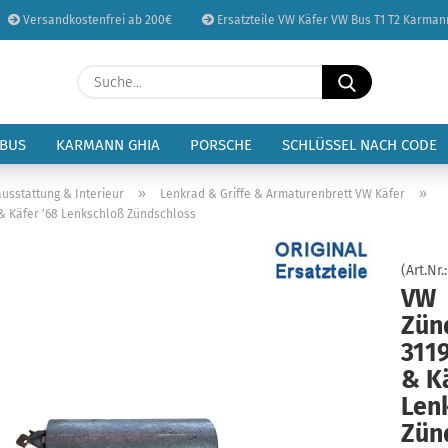
Versandkostenfrei ab 200€
Ersatzteile VW Käfer VW Bus T1 T2 Karman
Sprache auswählen
Suche...
E-Mail
Lieferland
 BUS
KARMANN GHIA
PORSCHE
SCHLÜSSEL NACH CODE
Passwort
»
»
usstattung & Interieur
Lenkrad & Griffe & Armaturenbrett VW Käfer
& Käfer '68 Lenkschloß Zündschloss
(Art.Nr.
VW
Konto erstellen
Zün
Passwort vergessen
311
& Kä
Len
Zün