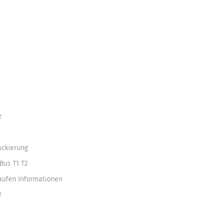
z
ackierung
Bus T1 T2
kaufen Informationen
W