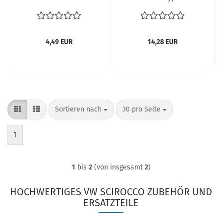
Vordersitze VW Käfer
VW Käfer VW
08.75- vergl.
Golf/Jetta VW Scirocco
17188167101C VW Käfer,
vergl. 049129627S
Golf 1, Jetta, T2 &
4,49 EUR
14,28 EUR
Scirocco
Sortieren nach
pro Seite
Sortieren nach
30 pro Seite
1
1
bis
2
(von insgesamt
2
)
HOCHWERTIGES VW SCIROCCO ZUBEHÖR UND
ERSATZTEILE