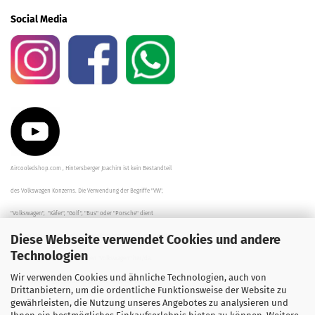
Social Media
Aircooledshop.com , Hintersberger Joachim ist kein Bestandteil
des Volkswagen Konzerns. Die Verwendung der Begriffe "VW",
"Volkswagen", "Käfer", "Golf", "Bus" oder "Porsche" dient
Diese Webseite verwendet Cookies und andere
der Beschreibung der Teile und stellt in keinem Fall eine direkte
Technologien
Verbindung zu dem Unternehmen "Volkswagen" her/da.
Wir verwenden Cookies und ähnliche Technologien, auch von
Die Beschreibungen, Zeichnungen und Angaben zur
Drittanbietern, um die ordentliche Funktionsweise der Website zu
gewährleisten, die Nutzung unseres Angebotes zu analysieren und
Verwendung sind sorgfältig überprüft worden.