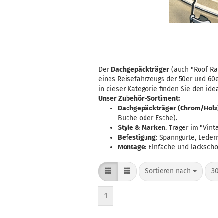
Der
Dachgepäckträger
(auch "Roof Ra
eines Reisefahrzeugs der 50er und 60e
in dieser Kategorie finden Sie den idea
Unser Zubehör-Sortiment:
Dachgepäckträger (Chrom/Holz
Buche oder Esche).
Style & Marken
: Träger im "Vin
Befestigung
:
Spanngurte, Leder
Montage
: Einfache und lacksc
Sortieren nach
pr
Sortieren nach
30
1