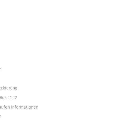
z
ackierung
Bus T1 T2
kaufen Informationen
W