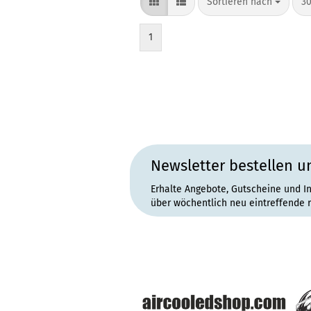
Sortieren nach
pr
Sortieren nach
30
1
Newsletter bestellen u
Erhalte Angebote, Gutscheine und I
über wöchentlich neu eintreffende 