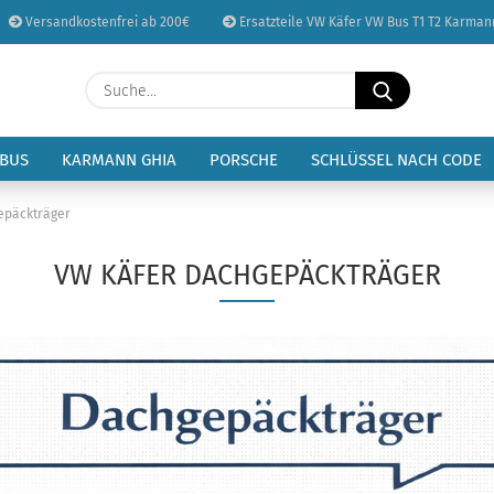
Versandkostenfrei ab 200€
Ersatzteile VW Käfer VW Bus T1 T2 Karman
Sprache auswählen
Suche...
E-Mail
Lieferland
 BUS
KARMANN GHIA
PORSCHE
SCHLÜSSEL NACH CODE
Passwort
epäckträger
VW KÄFER DACHGEPÄCKTRÄGER
Konto erstellen
Passwort vergessen