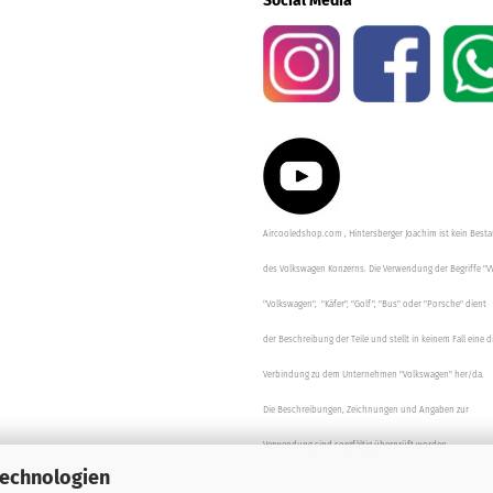
Social Media
Aircooledshop.com , Hintersberger Joachim ist kein Besta
des Volkswagen Konzerns. Die Verwendung der Begriffe "V
"Volkswagen", "Käfer", "Golf", "Bus" oder "Porsche" dient
der Beschreibung der Teile und stellt in keinem Fall eine d
Verbindung zu dem Unternehmen "Volkswagen" her/da.
Die Beschreibungen, Zeichnungen und Angaben zur
Verwendung sind sorgfältig überprüft worden.
Technologien