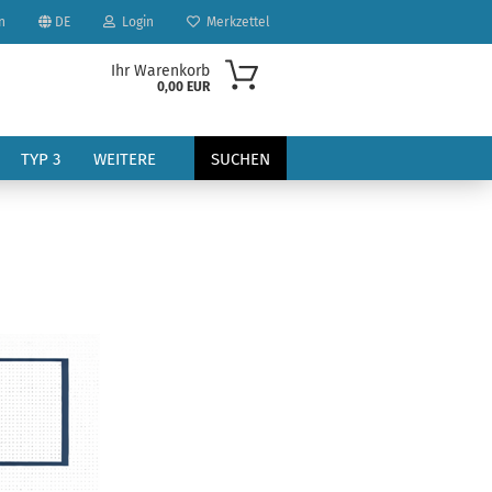
n
DE
Login
Merkzettel
Ihr Warenkorb
0,00 EUR
TYP 3
WEITERE
SUCHEN
?