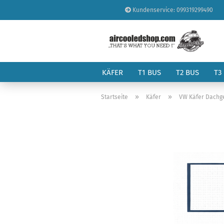
Kundenservice: 099319299490
KÄFER
T1 BUS
T2 BUS
T3
»
»
Startseite
Käfer
VW Käfer Dachg