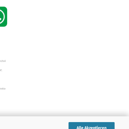
ndteil
W",
irekte
Alle Akzeptieren