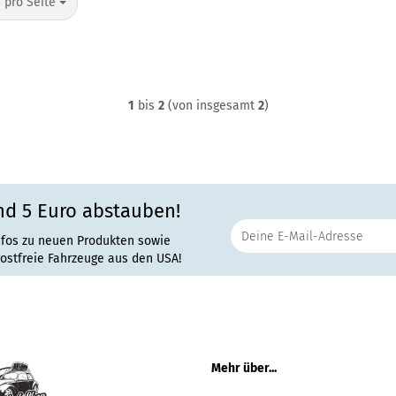
o Seite
 pro Seite
1
bis
2
(von insgesamt
2
)
nd 5 Euro abstauben!
nfos zu neuen Produkten sowie
rostfreie Fahrzeuge aus den USA!
Mehr über...