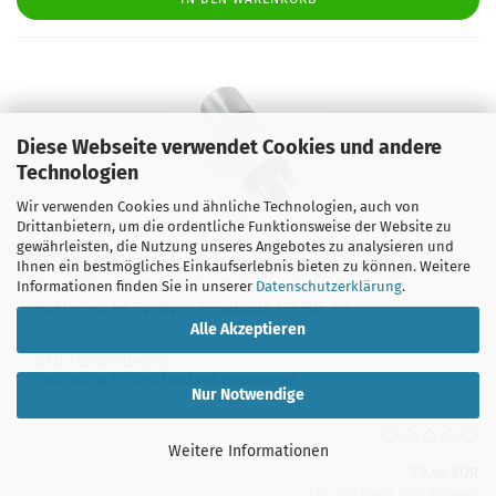
Diese Webseite verwendet Cookies und andere
Technologien
Wir verwenden Cookies und ähnliche Technologien, auch von
Drittanbietern, um die ordentliche Funktionsweise der Website zu
gewährleisten, die Nutzung unseres Angebotes zu analysieren und
Beru Zündung Zündspule 12 Volt V VW Käfer Typ1 Motor VW
Ihnen ein bestmögliches Einkaufserlebnis bieten zu können. Weitere
Bus T1 T2a T2b Typ4 Motor Unterbrecherkontakt und
Informationen finden Sie in unserer
Datenschutzerklärung
.
elektronische Zündung Zündspule 113 905 115
Alle Akzeptieren
Art.Nr.: 02165-113905115
Lieferzeit:
5-7 Tage
(Ausland abweichend)
Nur Notwendige
Weitere Informationen
79,49 EUR
inkl. 19% MwSt. zzgl.
Versand