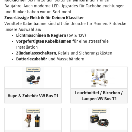
Rücklichter
bis hin zu den seltenen
Winkern
der frühen
Baujahre. Auch moderne LED-Upgrades für Tachobeleuchtungen
und Blinker haben wir im Sortiment.
Zuverlässige Elektrik für Deinen Klassiker
Veraltete Kabelbäume sind oft die Ursache für Pannen. Entdecke
unsere Auswahl an:
Lichtmaschinen & Reglern
(6V & 12V)
Vorgefertigten Kabelbäumen
für eine stressfreie
Installation
Zündanlassschaltern
, Relais und Sicherungskästen
Batteriezubehör
und Massebändern
Leuchtmittel / Birnchen /
Hupe & Zubehör VW Bus T1
Lampen VW Bus T1