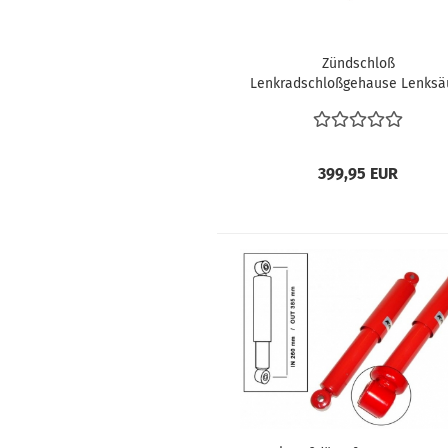
Zündschloß
Lenkradschloßgehause Lenksä
VW Typ3 & Karmann Typ34 04.6
07.66 311905851A
399,95 EUR