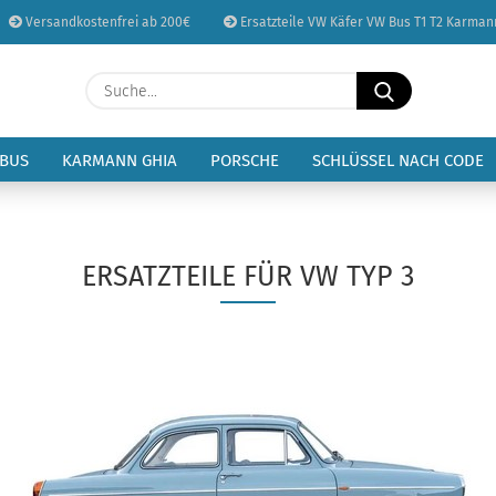
Versandkostenfrei ab 200€
Ersatzteile VW Käfer VW Bus T1 T2 Karman
Sprache auswählen
Suche...
E-Mail
Lieferland
 BUS
KARMANN GHIA
PORSCHE
SCHLÜSSEL NACH CODE
Passwort
ERSATZTEILE FÜR VW TYP 3
Konto erstellen
Passwort vergessen