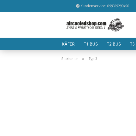
Kundenservice: 099319299490
KÄFER
T1 BUS
T2 BUS
T3
»
Startseite
Typ 3