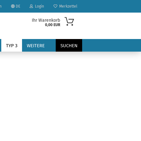
n
DE
Login
Merkzettel
Ihr Warenkorb
0,00 EUR
TYP 3
WEITERE
SUCHEN
?