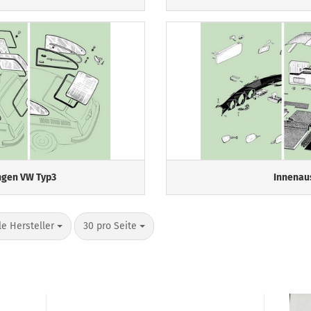
ngen VW Typ3
Innenau
o Seite
pro Seite
le Hersteller
30 pro Seite