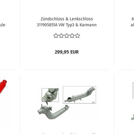
Zündschloss & Lenkschloss
6
ule
311905851A VW Typ3 & Karmann
a
1-
Typ34 4.61-7.66 Gehäuse
D
Zündschloß
8
299,95 EUR