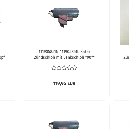
111905851N 111905851L Käfer
opf
Zündschloß mit Lenkschloß "90°"
Zü
r
Lenkschloss für 914 1973 914 / 4 1.7
3/3
5-gang-handschaltgetriebe Typ3
119,95 EUR