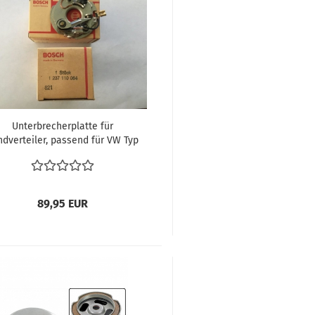
Unterbrecherplatte für
ndverteiler, passend für VW Typ
4 311 905 227 C BOSCH 1 237 110
064
89,95 EUR