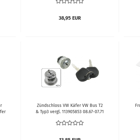
411698471
38,95 EUR
r
Zündschloss VW Käfer VW Bus T2
Fr
fer
& Typ3 vergl. 113905853 08.67-07.71
Bus 08.67-07/70
13,85 EUR