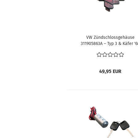
VW Zündschlossgehäuse
311905863A – Typ 3 & Käfer '6
Lenkschloß Zündschloss
49,95 EUR