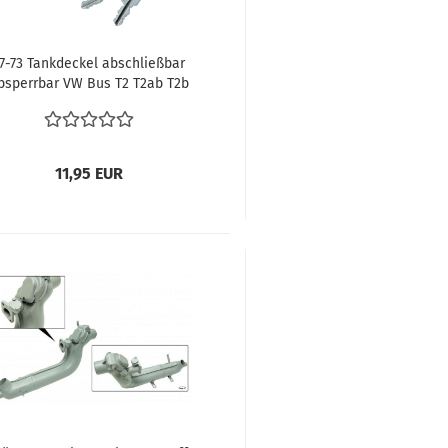
7-73 Tankdeckel abschließbar
bsperrbar VW Bus T2 T2ab T2b
eckel Tank 8.1971-7.1973 Käfer
.1967-12.1971 Typ3 803201551 /
867201551
11,95 EUR