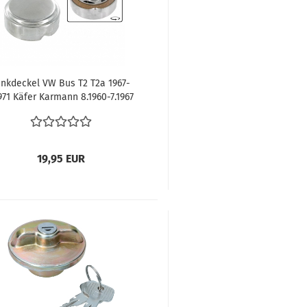
ankdeckel VW Bus T2 T2a 1967-
1971 Käfer Karmann 8.1960-7.1967
Typ3 Deckel für Tank
Tankverschluss 343201551
19,95 EUR