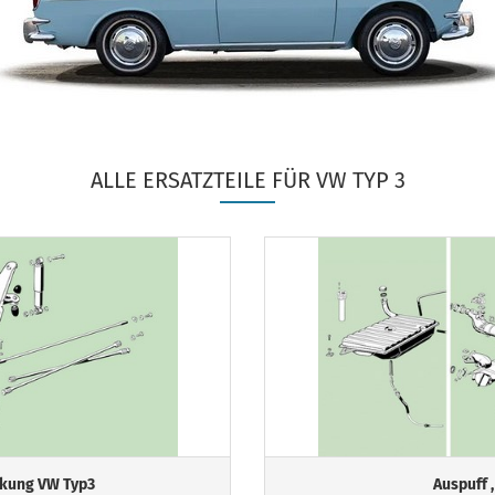
ALLE ERSATZTEILE FÜR VW TYP 3
kung VW Typ3
Auspuff ,