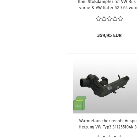
Koni Stoßdämpfer rot VW Bus 
vorne & VW Käfer 52-7.65 vor
359,95 EUR
Wärmetauscher rechts Auspu
Heizung VW Typ3 311255104K 3
255 106 311255106 NOS