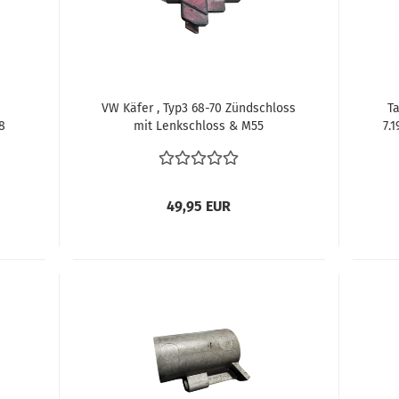
VW Käfer , Typ3 68-70 Zündschloss
T
8
mit Lenkschloss & M55
7.
Summkontakt (Export) – Hersteller
Kolb 311905861A
49,95 EUR