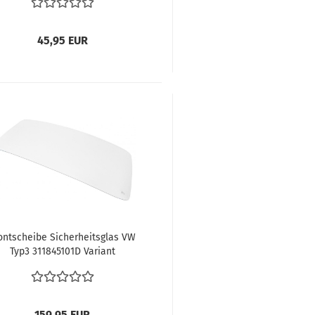
vergl. 113501315 113501283
113501277A Typ3
45,95 EUR
ontscheibe Sicherheitsglas VW
Typ3 311845101D Variant
Stufenheck Fließheck
159,95 EUR