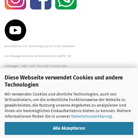
Aircooledshop.com , Hintersberger Joachim ist kein Bestandteil
des Volkswagen Konzerns. Die Verwendung der Begriffe "VW",
"Volkswagen", "Käfer", "Golf", "Bus" oder "Porsche" dient
Diese Webseite verwendet Cookies und andere
der Beschreibung der Teile und stellt in keinem Fall eine direkte
Technologien
Verbindung zu dem Unternehmen "Volkswagen" her/da.
Wir verwenden Cookies und ähnliche Technologien, auch von
Die Beschreibungen, Zeichnungen und Angaben zur
Drittanbietern, um die ordentliche Funktionsweise der Website zu
gewährleisten, die Nutzung unseres Angebotes zu analysieren und
Verwendung sind sorgfältig überprüft worden.
Ihnen ein bestmögliches Einkaufserlebnis bieten zu können. Weitere
Informationen finden Sie in unserer
Datenschutzerklärung
.
Alle Akzeptieren