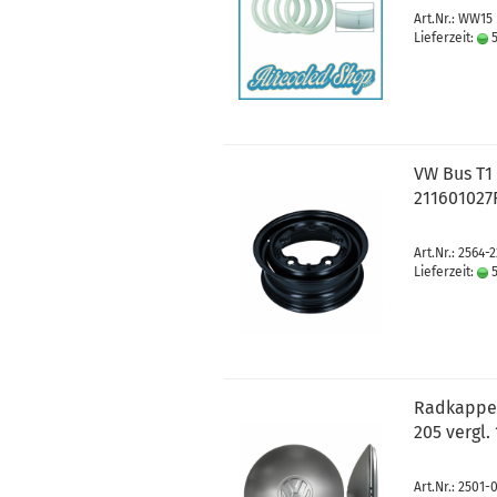
Art.Nr.: WW15
Lieferzeit:
5
VW Bus T1 
211601027F
Art.Nr.: 2564-
Lieferzeit:
5
Radkappe f
205 vergl.
Art.Nr.: 2501-