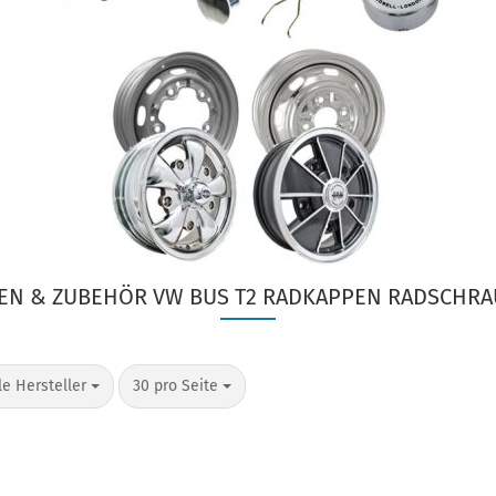
EN & ZUBEHÖR VW BUS T2 RADKAPPEN RADSCHR
o Seite
pro Seite
le Hersteller
30 pro Seite