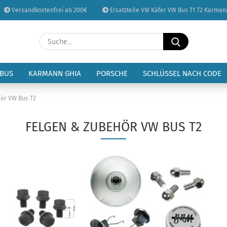
Versandkostenfrei ab 200€
Ersatzteile VW Käfer VW Bus T1 T2 Karman
Sprache auswählen
Suche...
E-Mail
Lieferland
 BUS
KARMANN GHIA
PORSCHE
SCHLÜSSEL NACH CODE
Passwort
ör VW Bus T2
FELGEN & ZUBEHÖR VW BUS T2
Konto erstellen
Passwort vergessen