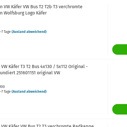
 VW Käfer VW Bus T2 T2b T3 verchromte
 Wolfsburg Logo Käfer
-7 Tage
(Ausland abweichend)
W Käfer T3 T2 Bus 4x130 / 5x112 Original -
undiert 251601151 original VW
-100
-7 Tage
(Ausland abweichend)
VW Käfer VW Bus T2 T3 verchromte Radkappe