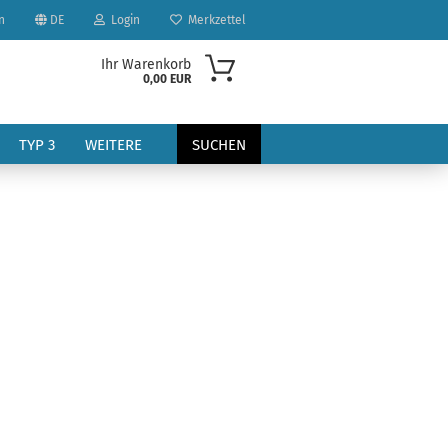
n
DE
Login
Merkzettel
Ihr Warenkorb
0,00 EUR
TYP 3
WEITERE
SUCHEN
?