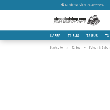
Kundenservice: 099319299490
KÄFER
T1 BUS
T2 BUS
T3
»
»
Startseite
T2 Bus
Felgen & Zubeh