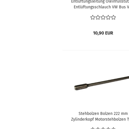
Entlüftungsleitung Öleinfüllstu
Entlüftungsschlauch VW Bus 
Käfer Karmann T1 T2 Typ4 Typ
Motor N0202903 N203741 N0203
10,90 EUR
Stehbolzen Bolzen 222 mm
Zylinderkopf Motorstehbolzen 
VW Bus T2 Motor 1700-2000cc 