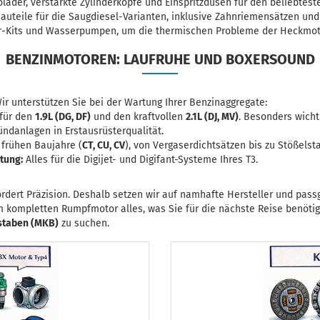
olader, verstärkte Zylinderköpfe und Einspritzdüsen für den beliebtest
uteile für die Saugdiesel-Varianten, inklusive Zahnriemensätzen und
-Kits und Wasserpumpen, um die thermischen Probleme der Heckmotor
BENZINMOTOREN: LAUFRUHE UND BOXERSOUND
ir unterstützen Sie bei der Wartung Ihrer Benzinaggregate:
 für den
1.9L (DG, DF)
und den kraftvollen
2.1L (DJ, MV)
. Besonders wichti
danlagen in Erstausrüsterqualität.
 frühen Baujahre (
CT, CU, CV
), von Vergaserdichtsätzen bis zu Stößelst
tung:
Alles für die Digijet- und Digifant-Systeme Ihres T3.
rdert Präzision. Deshalb setzen wir auf namhafte Hersteller und pass
m kompletten Rumpfmotor alles, was Sie für die nächste Reise benötige
taben (MKB)
zu suchen.