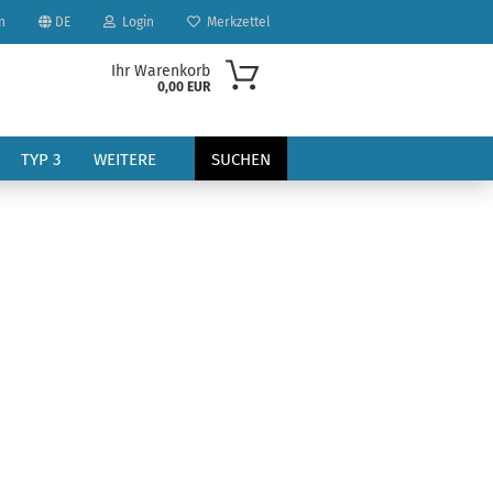
n
DE
Login
Merkzettel
Ihr Warenkorb
0,00 EUR
TYP 3
WEITERE
SUCHEN
?