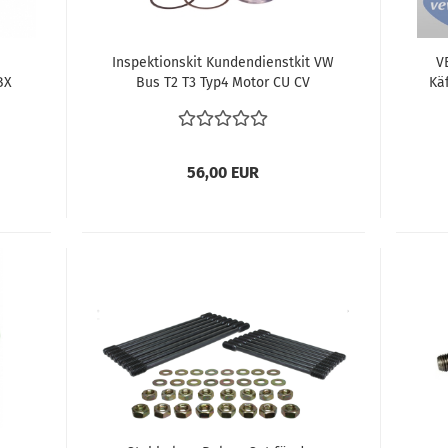
Inspektionskit Kundendienstkit VW
V
BX
Bus T2 T3 Typ4 Motor CU CV
Kä
Motorcode Zündkerzen Luftfilter
Ölfilter Ölsieb
56,00 EUR