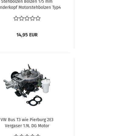
Stehbolzen Bolzen 175 mm
inderkopf Motorstehbolzen Typ4
 Bus T2 Motor 1700-2000cc Bus
T3 1980-1983 025101143
14,95 EUR
VW Bus T3 wie Pierburg 2E3
Vergaser 1.9L DG Motor
(025129015F) WBX – Für