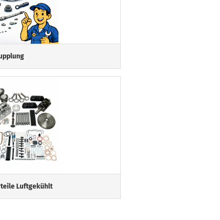
upplung
teile Luftgekühlt