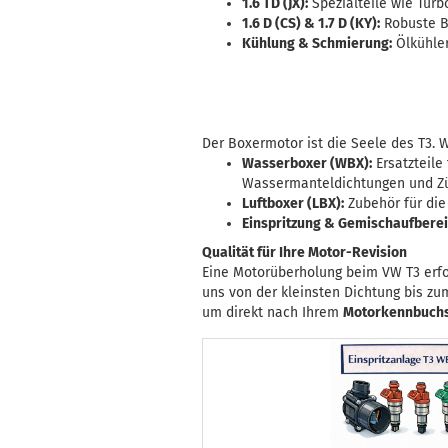
1.6 TD (JX):
Spezialteile wie Turb
1.6 D (CS) & 1.7 D (KY):
Robuste Ba
Kühlung & Schmierung:
Ölkühler
Der Boxermotor ist die Seele des T3. W
Wasserboxer (WBX):
Ersatzteile
Wassermanteldichtungen und Zün
Luftboxer (LBX):
Zubehör für die
Einspritzung & Gemischaufberei
Qualität für Ihre Motor-Revision
Eine Motorüberholung beim VW T3 erfo
uns von der kleinsten Dichtung bis zu
um direkt nach Ihrem
Motorkennbuchs