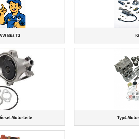
 VW Bus T3
K
esel Motorteile
Typ4 Motor