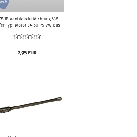
EWIB Ventildeckeldichtung VW
fer Typ1 Motor 34-50 PS VW Bus
T1 T2 | 113101481F
2,95 EUR