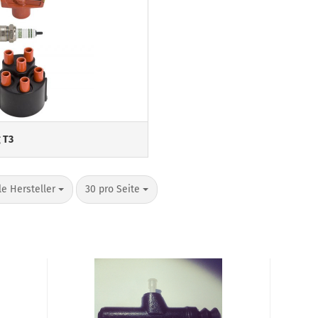
 T3
o Seite
pro Seite
le Hersteller
30 pro Seite