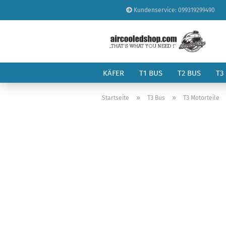
Kundenservice: 099319299490
KÄFER
T1 BUS
T2 BUS
T3
»
»
Startseite
T3 Bus
T3 Motorteile