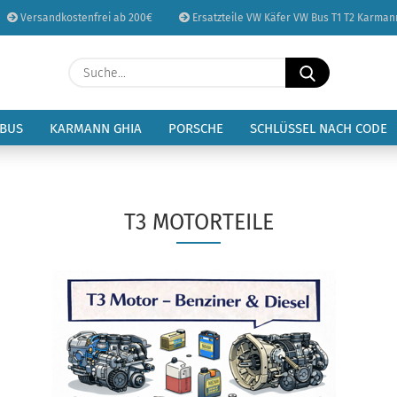
Versandkostenfrei ab 200€
Ersatzteile VW Käfer VW Bus T1 T2 Karman
Sprache auswählen
Suche...
E-Mail
Lieferland
 BUS
KARMANN GHIA
PORSCHE
SCHLÜSSEL NACH CODE
Passwort
T3 MOTORTEILE
Konto erstellen
Passwort vergessen