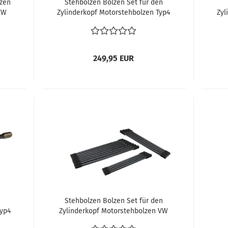
tzen
Stehbolzen Bolzen Set für den
VW
Zylinderkopf Motorstehbolzen Typ4
Zyl
1
VW Bus T2 Motor 1700-2000cc Bus
VW
741
T2 1972-1979 Bus T3 1980-1983
Porsche 914 vergl. 025198143
249,95 EUR
Stehbolzen Bolzen Set für den
Typ4
Zylinderkopf Motorstehbolzen VW
Bus
Bus T3 WBX 1.9 / 2.1 Bus T3 1982-