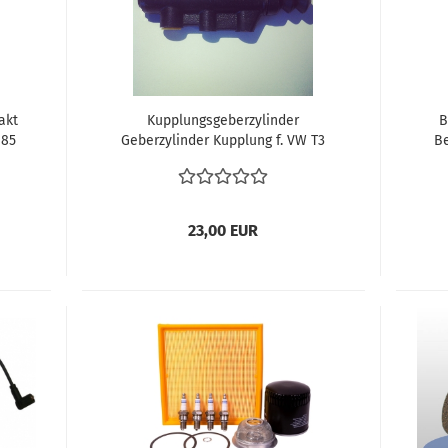
akt
Kupplungsgeberzylinder
B
-85
Geberzylinder Kupplung f. VW T3
Be
BUS Bulli Vergl 251721401
23,00 EUR