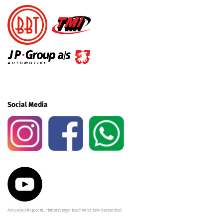
Social Media
Aircooledshop.com , Hintersberger Joachim ist kein Bestandteil