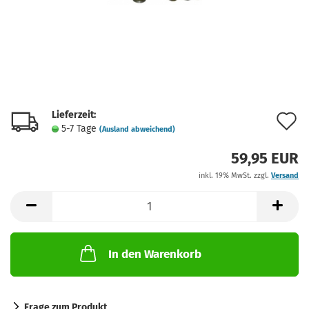
Lieferzeit:
A
5-7 Tage
(Ausland abweichend)
d
59,95 EUR
M
inkl. 19% MwSt. zzgl.
Versand
In den Warenkorb
Frage zum Produkt