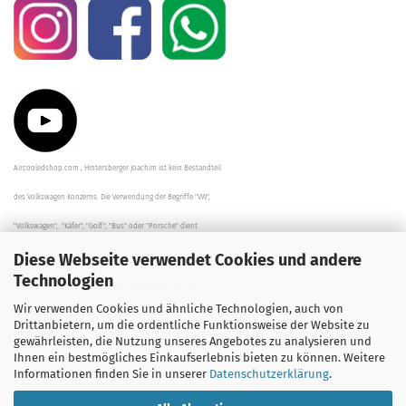
Aircooledshop.com , Hintersberger Joachim ist kein Bestandteil
des Volkswagen Konzerns. Die Verwendung der Begriffe "VW",
"Volkswagen", "Käfer", "Golf", "Bus" oder "Porsche" dient
Diese Webseite verwendet Cookies und andere
der Beschreibung der Teile und stellt in keinem Fall eine direkte
Technologien
Verbindung zu dem Unternehmen "Volkswagen" her/da.
Wir verwenden Cookies und ähnliche Technologien, auch von
Die Beschreibungen, Zeichnungen und Angaben zur
Drittanbietern, um die ordentliche Funktionsweise der Website zu
gewährleisten, die Nutzung unseres Angebotes zu analysieren und
Verwendung sind sorgfältig überprüft worden.
Ihnen ein bestmögliches Einkaufserlebnis bieten zu können. Weitere
Informationen finden Sie in unserer
Datenschutzerklärung
.