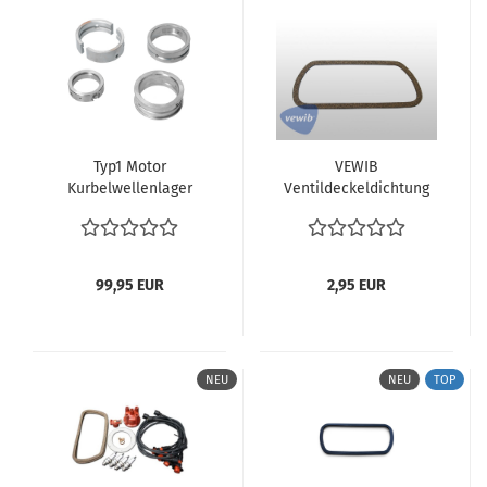
Typ1 Motor
VEWIB
Kurbelwellenlager
Ventildeckeldichtung
Übersicht auch
VW Käfer Typ1 Motor
Stahlrückenlager für
34-50 PS VW Bus T1 T2
VW Käfer Bus Typ1 T2
| 113101481F
Bulli Karmann
99,95 EUR
2,95 EUR
111198461
Hauptlagersatz
Kurbelwellenlager
NEU
NEU
TOP