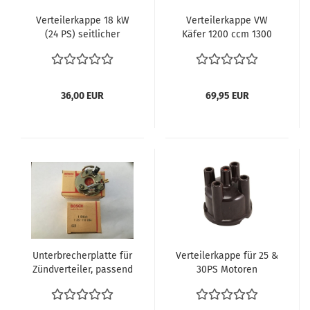
Verteilerkappe 18 kW
Verteilerkappe VW
(24 PS) seitlicher
Käfer 1200 ccm 1300
Abgang für Zündkabel
ccm 12 Volt 6 Volt
113905207 Bosch
niedrige Verteiler
1235522232
Kappe Typ1 Motor
Karmann VW Bus T1
36,00 EUR
69,95 EUR
vergl. 111905207C NOS
Unterbrecherplatte für
Verteilerkappe für 25 &
Zündverteiler, passend
30PS Motoren
für VW Typ 3/34 311 905
Verteilerkappe 30PS -
227 C BOSCH 1 237 110
010 - 019 - ZV/JUR4R1 -