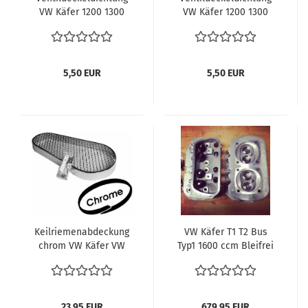
VW Käfer 1200 1300
VW Käfer 1200 1300
1500 1600 1302 1303
1500 1600 1302 1303
VW Bus T1 T2 Typ1
VW Bus T1 T2 Typ1 34-
40-44-50 PS 113101481F
5,50 EUR
5,50 EUR
Keilriemenabdeckung
VW Käfer T1 T2 Bus
chrom VW Käfer VW
Typ1 1600 ccm Bleifrei
Bus T1 T2 Karmann
Zylinder 040
Zylinderköpfe komplett
Neu Typ1 Motor 040
Zylinderkopf
23,95 EUR
679,95 EUR