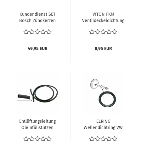
Kundendienst SET
VITON FKM
Bosch Zündkerzen
Ventildeckeldichtung
W8AC , Zündkabel,
VW Käfer Typ1 Motor
Verteilerkappe VW
34-50 PS VW Bus T1 T2
Käfer Golf 1 Bus T2 T3
| 113101481F Beste am
Karmann Ghia
Markt - absolut dicht !
49,95 EUR
8,95 EUR
(Verteilerkappe ,
Zündkabel ,
Zündkerzen W8AC, VW
Käfer) ab 68
Entlüftungsleitung
ELRING
Öleinfüllstutzen
Wellendichtring VW
Entlüftungsschlauch
Bus T1 T2 Käfer
VW Bus VW Käfer
Karmann Simmerring