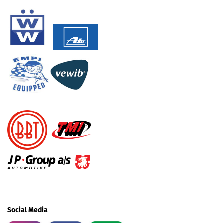
Social Media