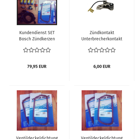
Kundendienst SET
Zündkontakt
Bosch Zündkerzen
Unterbrecherkontakt
W8AC , Zündkabel,
VW Käfer Karmann T2a
Verteilerkappe Vw
T2b 68-85 Bus T3
Käfer 1200 1300 1302
Zündung Verteiler
1303 Golf 1 Bus T2 T3
Unterbrecher
79,95 EUR
6,00 EUR
Karmann Ghia
(Verteilerkappe Käfer ,
Zündkabel Käfer ,
Zündkerzen Käfer
W8AC,
Unterbrecherkontakt
VW Käfer)
Ventildeckeldichtung
Ventildeckeldichtung