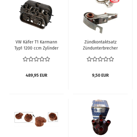
VW Käfer T1 Karmann
Zündkontaktsatz
Typ1 1200 ccm Zylinder
Zündunterbrecher
Zylinderköpfe komplett
Unterbrecher
Neu Typ1 Motor NOS
Unterbrecherkontakt
Zylinderkopf
VW Käfer 1.2 12.47-12.60
113101373D orig. VW
Porsche 912 356 vergl.
489,95 EUR
9,50 EUR
61660222602