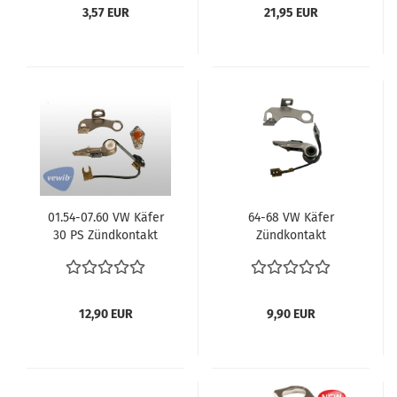
vergl. 111101481
T2 Karmann Ghia VW
3,57 EUR
21,95 EUR
181 vergl. 111198007AF
13/15/1600 ccm
01.54-07.60 VW Käfer
64-68 VW Käfer
30 PS Zündkontakt
Zündkontakt
Unterbrecherkontakt
Unterbrecherkontakt
VW Käfer T1 Bus
VW Käfer T1 Bus
Zündung vergl.
Zündung vergl.
111998053
111998059
12,90 EUR
9,90 EUR