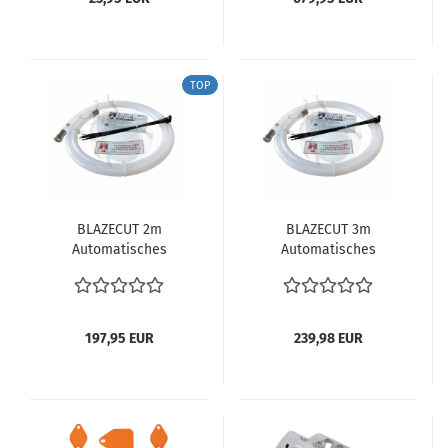
043101355CK
TOP
BLAZECUT 2m
BLAZECUT 3m
Automatisches
Automatisches
Feuerlöschsystem
Feuerlöschsystem
Oldtimer VW Bus T1 T2
Oldtimer VW Bus T1 T2
T3 Karmann Käfer
T3 Karmann Käfer
Feuerlöscher
Feuerlöscher
197,95 EUR
239,98 EUR