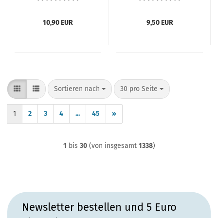
Karmann T1 T2 Typ4
Kurbelwelle 1.2-1.6 L
Typ1 Motor N0202903
Elring Verglnr.
10,90 EUR
9,50 EUR
N203741 N0203741
113105245 F
Sortieren nach
pro Seite
Sortieren nach
30 pro Seite
1
2
3
4
...
45
»
1
bis
30
(von insgesamt
1338
)
Newsletter bestellen und 5 Euro