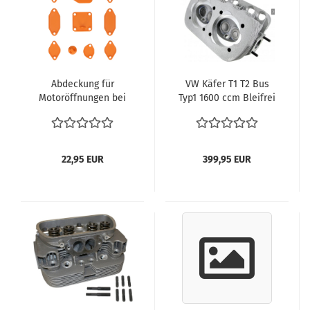
Abdeckung für
VW Käfer T1 T2 Bus
Motoröffnungen bei
Typ1 1600 ccm Bleifrei
Motorinstandsetzung
Zylinder Zylinderköpfe
VW Käfer Bus T1 T2
040 Autolinea Typ1
Karmann Typ1 Motor
Motor Motorrevision
Doppelkanal /
komplett Neu vergl.
22,95 EUR
399,95 EUR
Abdichtung
043101355CK
Verschlusskappen
Rumpfmotor