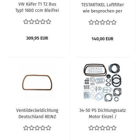
VW Käfer T1 T2 Bus
TESTARTIKEL Luftfilter
Typ1 1600 ccm Bleifrei
wie besprochen per
Zylinder Zylinderköpfe
Email
044 Zylinderkopf Typ1
Motor Motorrevision
komplett Neu
309,95 EUR
140,00 EUR
Ventildeckeldichtung
34-50 PS Dichtungssatz
Deutschland REINZ
Motor Einzel /
Typ1 25/30 PS Motor
Doppelkanal
VW Käfer VW Bus T1
Motordichtsatz Typ1
VW Karmann Ghia
Motor VW Käfer Bus T1