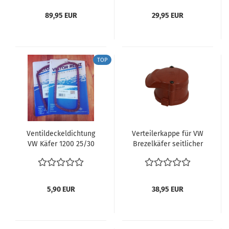
064
Käfer 111905207B
89,95 EUR
29,95 EUR
TOP
Ventildeckeldichtung
Verteilerkappe für VW
VW Käfer 1200 25/30
Brezelkäfer seitlicher
PS 111101481 Reinz /
Ausgang 111905207R
Elring 2x Stück
Brezel Käfer Zündung
Dichtung Ventildeckel
Kappe
Typ1 Motor
5,90 EUR
38,95 EUR