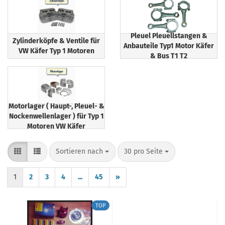
Pleuel Pleuellstangen &
Zylinderköpfe & Ventile für
Anbauteile Typ1 Motor Käfer
VW Käfer Typ 1 Motoren
& Bus T1 T2
Motorlager ( Haupt-, Pleuel- &
Nockenwellenlager ) für Typ 1
Motoren VW Käfer
Sortieren nach
pro Seite
Sortieren nach
30 pro Seite
1
2
3
4
...
45
»
TOP