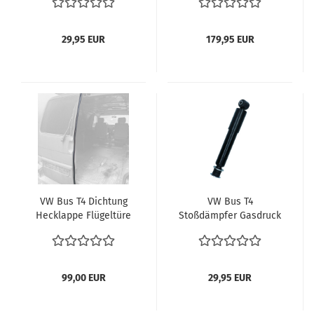
15" W7D0-615-425A
Bremskraftverstärker
Bremsanlage
701612105C für VW T4 |
BKV – Top Qualität
29,95 EUR
179,95 EUR
VW Bus T4 Dichtung
VW Bus T4
Hecklappe Flügeltüre
Stoßdämpfer Gasdruck
701827709 Flügeltür
hinten Hinterachse mit
Befestigungsmaterial
Verglnr. 701513031N
99,00 EUR
29,95 EUR