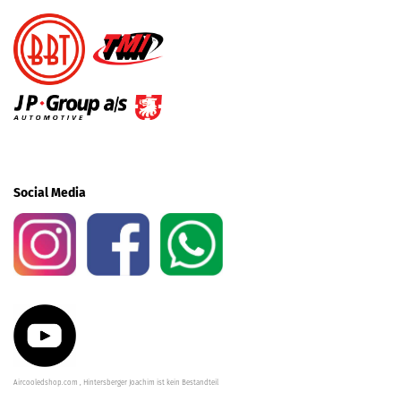
Social Media
Aircooledshop.com , Hintersberger Joachim ist kein Bestandteil