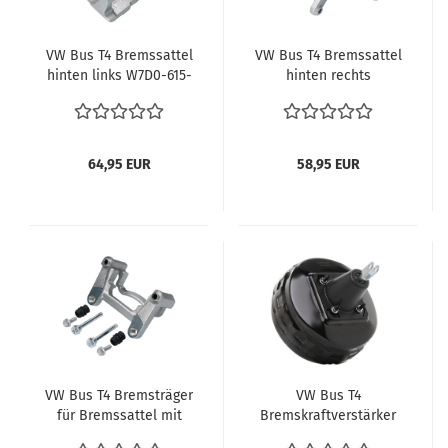
VW Bus T4 Bremssattel
VW Bus T4 Bremssattel
hinten links W7D0-615-
hinten rechts
423B OE Ref.
7D0615424B OE Ref.
7D0615423B Sattel für
7D0-615-424B Sattel für
Bremsanlage hinten
Bremsanlage hinten
64,95 EUR
58,95 EUR
VW Bus T4 Bremsträger
VW Bus T4
für Bremssattel mit
Bremskraftverstärker
Führungsbolzen hinten
T52 Tandem 701612105C