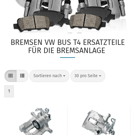
BREMSEN VW BUS T4 ERSATZTEILE
FÜR DIE BREMSANLAGE
Sortieren nach
pro Seite
Sortieren nach
30 pro Seite
1