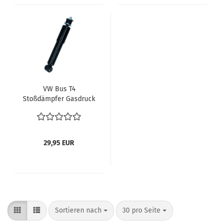
VW Bus T4
Stoßdämpfer Gasdruck
vorne Vorderachse mit
Befestigungsmaterial
Verglnr. 701413031C
29,95 EUR
Sortieren nach
pro Seite
Sortieren nach
30 pro Seite