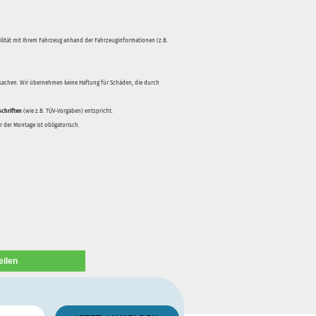
bilität mit Ihrem Fahrzeug anhand der Fahrzeuginformationen (z.B.
rsachen. Wir übernehmen keine Haftung für Schäden, die durch
schriften
(wie z.B. TÜV-Vorgaben) entspricht.
 der Montage ist obligatorisch.
eilen