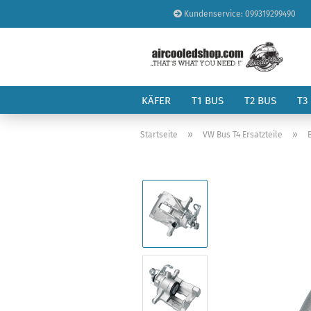
Kundenservice: 099319299490
KÄFER
T1 BUS
T2 BUS
T3
»
»
Startseite
VW Bus T4 Ersatzteile