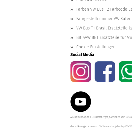
Farben VW Bus T2 Farbcode L
Fahrgestellnummer VW Käfer 
VW Bus T1 Brasil Ersatzteile 
BBT4VW BBT Ersatzteile für V
Cookie Einstellungen
Social Media
Aircooledshop.com , Hintersberger Joachim ist kein Besta
des Volkswagen Konzerns. Die Verwendung der Begriffe "V