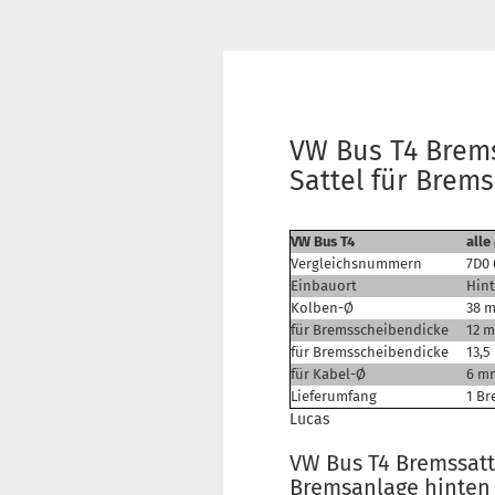
VW Bus T4 Brems
Sattel für Brem
VW Bus T4
alle
Vergleichsnummern
7D0 
Einbauort
Hint
Kolben-Ø
38 
für Bremsscheibendicke
12 
für Bremsscheibendicke
13,
für Kabel-Ø
6 m
Lieferumfang
1 Br
Lucas
VW Bus T4 Bremssatte
Bremsanlage hinten