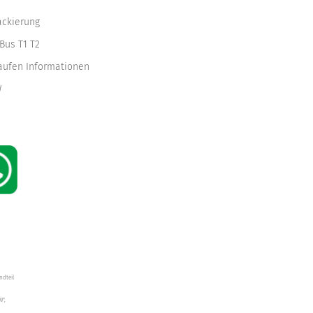
ackierung
Bus T1 T2
kaufen Informationen
W
ndteil
W",