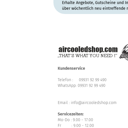
Erhalte Angebote, Gutscheine und I
über wöchentlich neu eintreffende 
Kundenservice
Telefon :
09931 92 99 490
WhatsApp:
09931 92 99 490
Email : info@aircooledshop.com
Servicezeiten:
Mo-Do : 9.00 - 17.00
Fr : 9.00 - 12.00