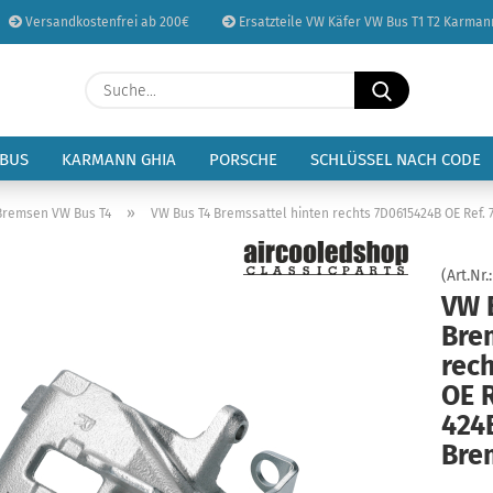
Versandkostenfrei ab 200€
Ersatzteile VW Käfer VW Bus T1 T2 Karman
Sprache auswählen
Suche...
E-Mail
Lieferland
 BUS
KARMANN GHIA
PORSCHE
SCHLÜSSEL NACH CODE
Passwort
»
Bremsen VW Bus T4
VW Bus T4 Bremssattel hinten rechts 7D0615424B OE Ref. 
(Art.Nr.
VW 
Bre
Konto erstellen
rec
Passwort vergessen
OE R
424B
Bre