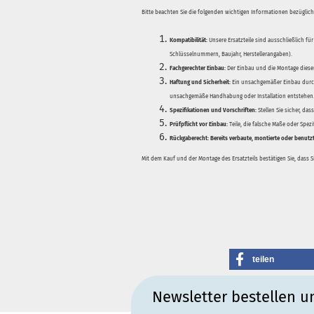
Bitte beachten Sie die folgenden wichtigen Informationen bezüglich 
Kompatibilität:
Unsere Ersatzteile sind ausschließlich für
Schlüsselnummern, Baujahr, Herstellerangaben).
Fachgerechter Einbau:
Der Einbau und die Montage dieser
Haftung und Sicherheit:
Ein unsachgemäßer Einbau durch
unsachgemäße Handhabung oder Installation entstehen
Spezifikationen und Vorschriften:
Stellen Sie sicher, da
Prüfpflicht vor Einbau:
Teile, die falsche Maße oder Spez
Rückgaberecht:
Bereits verbaute, montierte oder benutz
Mit dem Kauf und der Montage des Ersatzteils bestätigen Sie, dass 
teilen
Newsletter bestellen u