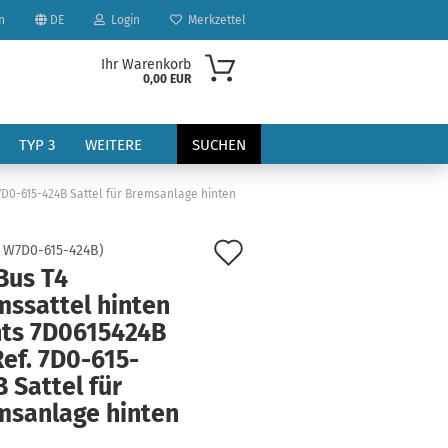
n
DE
Login
Merkzettel
Ihr Warenkorb
0,00 EUR
TYP 3
WEITERE
SUCHEN
7D0-615-424B Sattel für Bremsanlage hinten
Auf
:
W7D0-615-424B
)
Bus T4
den
mssattel hinten
Merkzettel
hts 7D0615424B
?
ef. 7D0-615-
 Sattel für
msanlage hinten