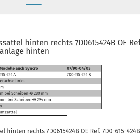
sattel hinten rechts 7D0615424B OE Ref
sanlage hinten
 Modelle auch Syncro
07/90-04/03
615 424 A
7D0 615 424 B
erachse links
mm
mm bei Scheiben-Ø 280 mm
5 mm bei Scheiben-Ø 294 mm
m
emssattel
l hinten rechts 7D0615424B OE Ref. 7D0-615-424B 