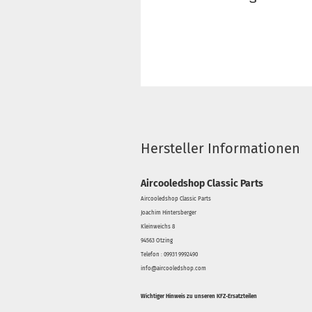
Hersteller Informationen
Aircooledshop Classic Parts
Aircooledshop Classic Parts
Joachim Hintersberger
Kleinweichs 8
94563 Otzing
Telefon : 09931 9992490
info@aircooledshop.com
Wichtiger Hinweis zu unseren KFZ-Ersatzteilen