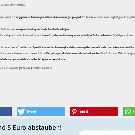
unserer KFZ-Ersatzteile:
 die spezifisch
angegebenen Fahrzeugmodelle und Anwendungen geeignet
. Prüfen Sie vor dem Kauf sorgfältig die Kompati
 Teile
müssen zwingend durch qualifizierte Fachkräfte erfolgen
.
 nicht qualifiziertes Personal kann
schwere Schäden am Fahrzeug sowie erhebliche Sicherheitsrisiken
(Unfallgefahr) veru
.
ss das erworbene Ersatzteil den
Spezifikationen des Fahrzeugherstellers sowie geltenden nationalen und internationalen Vor
ifikationen aufweisen oder offensichtliche Mängel zeigen,
dürfen keinesfalls verbaut werden
. Eine Sicht- und Maßprüfung vor
te Teile sind grundsätzlich von der Rückgabe ausgeschlossen.
Sie diese Hinweise gelesen und verstanden haben
tweet
pin it
t
nd 5 Euro abstauben!