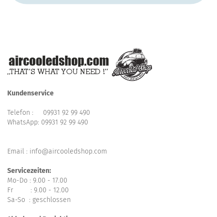
Kundenservice
Telefon :
09931 92 99 490
WhatsApp:
09931 92 99 490
Email : info@aircooledshop.com
Servicezeiten:
Mo-Do : 9.00 - 17.00
Fr : 9.00 - 12.00
Sa-So : geschlossen