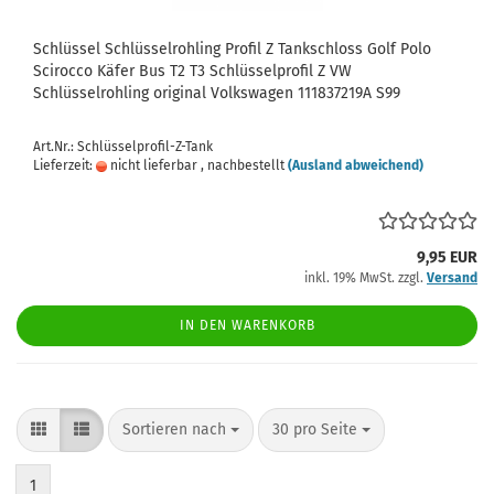
Schlüssel Schlüsselrohling Profil Z Tankschloss Golf Polo
Scirocco Käfer Bus T2 T3 Schlüsselprofil Z VW
Schlüsselrohling original Volkswagen 111837219A S99
Art.Nr.: Schlüsselprofil-Z-Tank
Lieferzeit:
nicht lieferbar , nachbestellt
(Ausland abweichend)
9,95 EUR
inkl. 19% MwSt. zzgl.
Versand
IN DEN WARENKORB
Sortieren nach
pro Seite
Sortieren nach
30 pro Seite
1