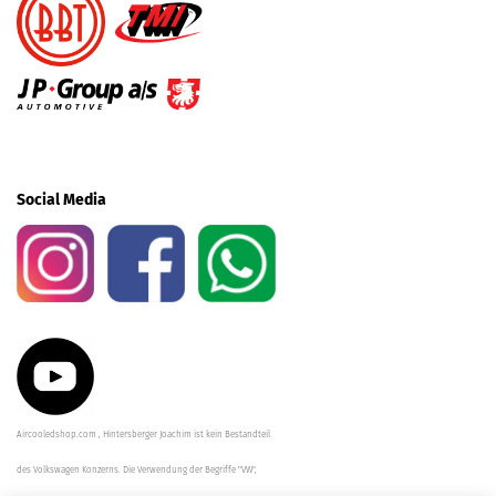
Social Media
Aircooledshop.com , Hintersberger Joachim ist kein Bestandteil
des Volkswagen Konzerns. Die Verwendung der Begriffe "VW",