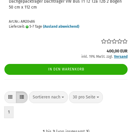
Dachgepäckträger Dachträger VW Bus T1 T2 T2a T2b 2 Bögen
50 cm x 112 cm
Art.Nr.: AM20486
Lieferzeit:
5-7 Tage
(Ausland abweichend)
400,00 EUR
inkl. 19% MwSt. zzgl.
Versand
IN DEN WARENKORB
Sortieren nach
pro Seite
Sortieren nach
30 pro Seite
1
1
bis
3
(von insgesamt
3
)