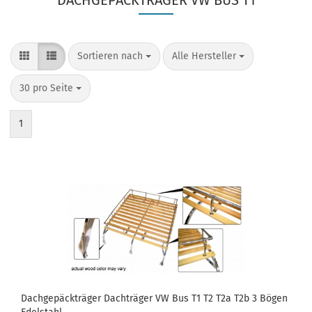
DACHGEPÄCKTRÄGER VW BUS T1
Sortieren nach
pro Seite
Sortieren nach
Alle Hersteller
pro Seite
30 pro Seite
1
Dachgepäckträger Dachträger VW Bus T1 T2 T2a T2b 3 Bögen