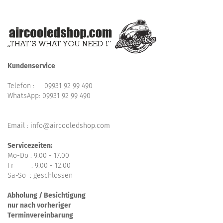
Kundenservice
Telefon :
09931 92 99 490
WhatsApp:
09931 92 99 490
Email : info@aircooledshop.com
Servicezeiten:
Mo-Do : 9.00 - 17.00
Fr : 9.00 - 12.00
Sa-So : geschlossen
Abholung / Besichtigung
nur nach vorheriger
Terminvereinbarung