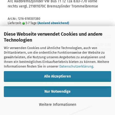
ATE Radbremszylinder VW Bus T1 T2 T2a 8.63-7.70 vorne
rechts vergl. 211611070C Bremszylinder Trommelbremse
Art.Nr.: 1216-8161301380
Lieferzeit:
5-7 Tage
(Ausland abweichend)
Diese Webseite verwendet Cookies und andere
Technologien
69,95 EUR
Wir verwenden Cookies und ähnliche Technologien, auch von
inkl. 19% MwSt. zzgl.
Versand
Drittanbietern, um die ordentliche Funktionsweise der Website zu
gewährleisten, die Nutzung unseres Angebotes zu analysieren und
Stück:
Ihnen ein bestmögliches Einkaufserlebnis bieten zu können. Weitere
Informationen finden Sie in unserer
Datenschutzerklärung
.
Alle Akzeptieren
IN DEN WARENKORB
Nur Notwendige
Weitere Informationen