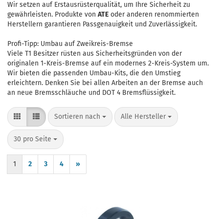
Wir setzen auf Erstausrüsterqualität, um Ihre Sicherheit zu
gewährleisten. Produkte von
ATE
oder anderen renommierten
Herstellern garantieren Passgenauigkeit und Zuverlässigkeit.
Profi-Tipp: Umbau auf Zweikreis-Bremse
Viele T1 Besitzer rüsten aus Sicherheitsgründen von der
originalen 1-Kreis-Bremse auf ein modernes 2-Kreis-System um.
Wir bieten die passenden
Umbau-Kits
, die den Umstieg
erleichtern. Denken Sie bei allen Arbeiten an der Bremse auch
an neue
Bremsschläuche
und DOT 4 Bremsflüssigkeit.
Sortieren nach
pro Seite
Sortieren nach
Alle Hersteller
pro Seite
30 pro Seite
1
2
3
4
»