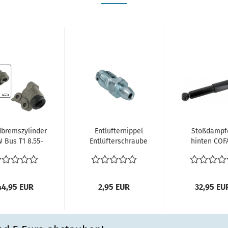
bremszylinder
Entlüfternippel
Stoßdämpf
 Bus T1 8.55-
Entlüfterschraube
hinten COF
63 vorne rechts
Bremsflüssikeit
ÖL
vergl....
Radbremszylinder...
Stoßdämpf
VW Käfer
hinten...
44,95 EUR
2,95 EUR
32,95 EU