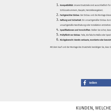
Kompatibilität:
Unsere Ersatzteile sind ausschließlich für
Schlüsselnummern, Baujahr, Herstellerangaben).
Fachgerechter Einbau:
Der Einbau und die Montage dieser
Haftung und Sicherheit:
Ein unsachgemäßer Einbau durch
unsachgemäße Handhabung oder Installation entstehen
Spezifikationen und Vorschriften:
Stellen Sie sicher, da
Prüfpflicht vor Einbau:
Teile, die falsche Maße oder Spez
Rückgaberecht:
Bereits verbaute, montierte oder benutz
Mit dem Kauf und der Montage des Ersatzteils bestätigen Sie, dass 
teilen
KUNDEN, WELCHE 