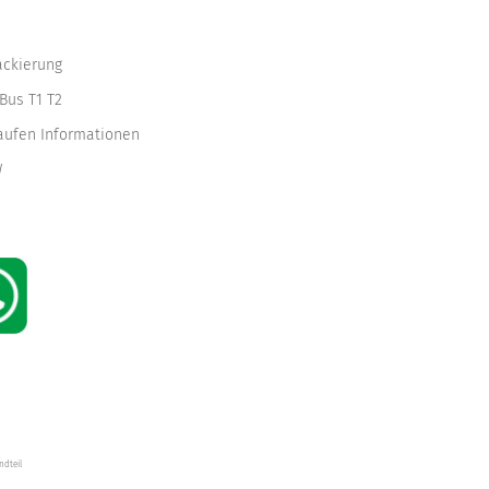
ackierung
Bus T1 T2
kaufen Informationen
W
ndteil