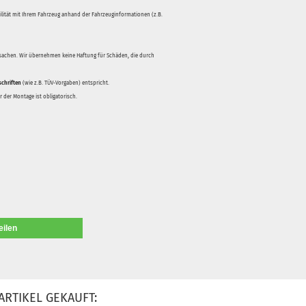
bilität mit Ihrem Fahrzeug anhand der Fahrzeuginformationen (z.B.
rsachen. Wir übernehmen keine Haftung für Schäden, die durch
schriften
(wie z.B. TÜV-Vorgaben) entspricht.
 der Montage ist obligatorisch.
eilen
ARTIKEL GEKAUFT: