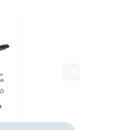
er
AB
er
R