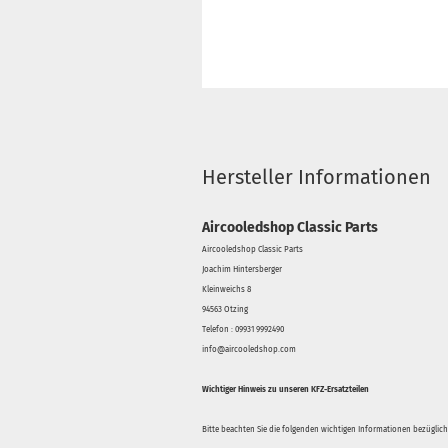
Hersteller Informationen
Aircooledshop Classic Parts
Aircooledshop Classic Parts
Joachim Hintersberger
Kleinweichs 8
94563 Otzing
Telefon : 09931 9992490
info@aircooledshop.com
Wichtiger Hinweis zu unseren KFZ-Ersatzteilen
Bitte beachten Sie die folgenden wichtigen Informationen bezüglich 