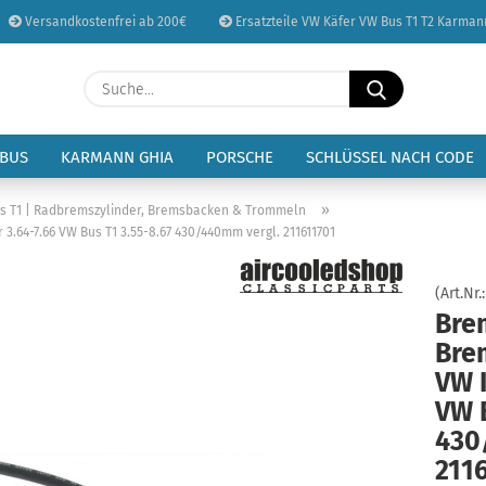
Versandkostenfrei ab 200€
Ersatzteile VW Käfer VW Bus T1 T2 Karman
Sprache auswählen
Suche...
E-Mail
Lieferland
 BUS
KARMANN GHIA
PORSCHE
SCHLÜSSEL NACH CODE
Passwort
»
 T1 | Radbremszylinder, Bremsbacken & Trommeln
.64-7.66 VW Bus T1 3.55-8.67 430/440mm vergl. 211611701
(Art.Nr.
Bre
Konto erstellen
Bre
Passwort vergessen
VW K
VW B
430
211