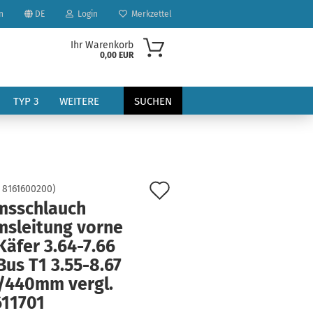
n
DE
Login
Merkzettel
Ihr Warenkorb
0,00 EUR
TYP 3
WEITERE
SUCHEN
Auf
:
8161600200
)
msschlauch
den
msleitung vorne
?
Merkzettel
äfer 3.64-7.66
us T1 3.55-8.67
/440mm vergl.
611701