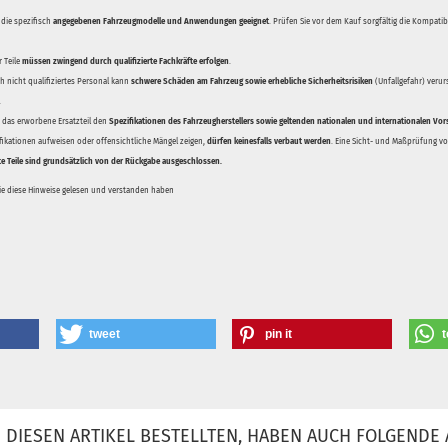
 die spezifisch
angegebenen Fahrzeugmodelle und Anwendungen geeignet
. Prüfen Sie vor dem Kauf sorgfältig die Kompati
 Teile
müssen zwingend durch qualifizierte Fachkräfte erfolgen
.
 nicht qualifiziertes Personal kann
schwere Schäden am Fahrzeug sowie erhebliche Sicherheitsrisiken
(Unfallgefahr) veru
.
ss das erworbene Ersatzteil den
Spezifikationen des Fahrzeugherstellers sowie geltenden nationalen und internationalen Vor
ifikationen aufweisen oder offensichtliche Mängel zeigen,
dürfen keinesfalls verbaut werden
. Eine Sicht- und Maßprüfung vor
te Teile sind grundsätzlich von der Rückgabe ausgeschlossen.
Sie diese Hinweise gelesen und verstanden haben
tweet
pin it
t
DIESEN ARTIKEL BESTELLTEN, HABEN AUCH FOLGENDE 