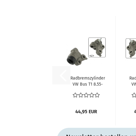
Radbremszylinder
Rad
VW Bus T1 8.55-
VW
7.63 vorne links
7.
vergl....
44,95 EUR