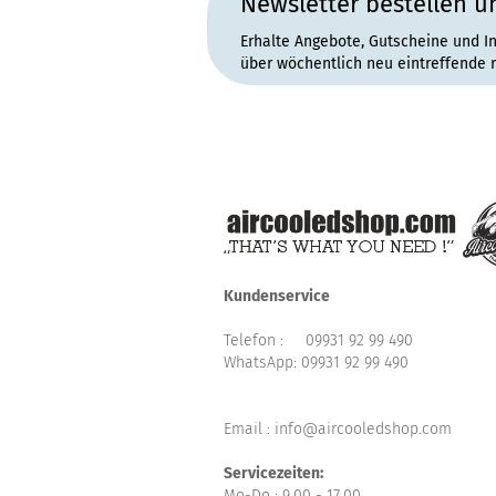
Newsletter bestellen u
Erhalte Angebote, Gutscheine und I
über wöchentlich neu eintreffende 
Kundenservice
Telefon :
09931 92 99 490
WhatsApp:
09931 92 99 490
Email : info@aircooledshop.com
Servicezeiten:
Mo-Do : 9.00 - 17.00