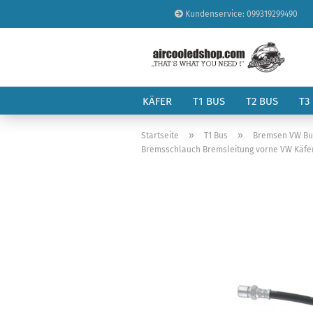
Kundenservice: 099319299490
KÄFER
T1 BUS
T2 BUS
T3
»
»
Startseite
T1 Bus
Bremsen VW Bus
Bremsschlauch Bremsleitung vorne VW Käfer 3