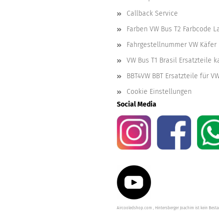
Callback Service
Farben VW Bus T2 Farbcode L
Fahrgestellnummer VW Käfer 
VW Bus T1 Brasil Ersatzteile 
BBT4VW BBT Ersatzteile für V
Cookie Einstellungen
Social Media
Aircooledshop.com , Hintersberger Joachim ist kein Besta