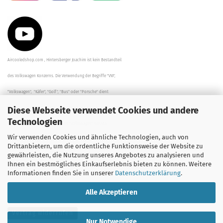
Aircooledshop.com , Hintersberger Joachim ist kein Bestandteil
des Volkswagen Konzerns. Die Verwendung der Begriffe "VW",
"Volkswagen", "Käfer", "Golf", "Bus" oder "Porsche" dient
Diese Webseite verwendet Cookies und andere
der Beschreibung der Teile und stellt in keinem Fall eine direkte
Technologien
Verbindung zu dem Unternehmen "Volkswagen" her/da.
Wir verwenden Cookies und ähnliche Technologien, auch von
Die Beschreibungen, Zeichnungen und Angaben zur
Drittanbietern, um die ordentliche Funktionsweise der Website zu
gewährleisten, die Nutzung unseres Angebotes zu analysieren und
Verwendung sind sorgfältig überprüft worden.
Ihnen ein bestmögliches Einkaufserlebnis bieten zu können. Weitere
Informationen finden Sie in unserer
Datenschutzerklärung
.
Alle Akzeptieren
Vertrag widerrufen
Nur Notwendige