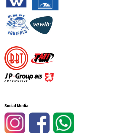
Social Media