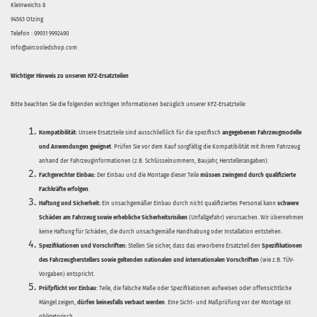
Kleinweichs 8
94563 Otzing
Telefon : 09931 9992490
info@aircooledshop.com
Wichtiger Hinweis zu unseren KFZ-Ersatzteilen
Bitte beachten Sie die folgenden wichtigen Informationen bezüglich unserer KFZ-Ersatzteile:
Kompatibilität:
Unsere Ersatzteile sind ausschließlich für die spezifisch
angegebenen Fahrzeugmodelle
und Anwendungen geeignet
. Prüfen Sie vor dem Kauf sorgfältig die Kompatibilität mit Ihrem Fahrzeug
anhand der Fahrzeuginformationen (z.B. Schlüsselnummern, Baujahr, Herstellerangaben).
Fachgerechter Einbau:
Der Einbau und die Montage dieser Teile
müssen zwingend durch qualifizierte
Fachkräfte erfolgen
.
Haftung und Sicherheit:
Ein unsachgemäßer Einbau durch nicht qualifiziertes Personal kann
schwere
Schäden am Fahrzeug sowie erhebliche Sicherheitsrisiken
(Unfallgefahr) verursachen. Wir übernehmen
keine Haftung für Schäden, die durch unsachgemäße Handhabung oder Installation entstehen.
Spezifikationen und Vorschriften:
Stellen Sie sicher, dass das erworbene Ersatzteil den
Spezifikationen
des Fahrzeugherstellers sowie geltenden nationalen und internationalen Vorschriften
(wie z.B. TÜV-
Vorgaben) entspricht.
Prüfpflicht vor Einbau:
Teile, die falsche Maße oder Spezifikationen aufweisen oder offensichtliche
Mängel zeigen,
dürfen keinesfalls verbaut werden
. Eine Sicht- und Maßprüfung vor der Montage ist
obligatorisch.