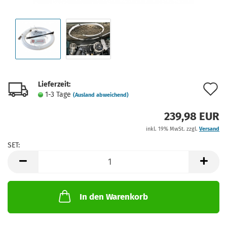
Lieferzeit:
A
1-3 Tage
(Ausland abweichend)
d
239,98 EUR
M
inkl. 19% MwSt. zzgl.
Versand
SET:
SET
In den Warenkorb