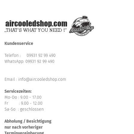
Kundenservice
Telefon :
09931 92 99 490
WhatsApp:
09931 92 99 490
Email : info@aircooledshop.com
Servicezeiten:
Mo-Do : 9.00 - 17.00
Fr : 9.00 - 12.00
Sa-So : geschlossen
Abholung / Besichtigung
nur nach vorheriger
Terminvereinbarung