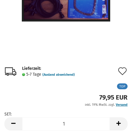
Lieferzeit:
A
5-7 Tage
(Ausland abweichend)
d
TOP
M
79,95 EUR
inkl. 19% MwSt. zzgl.
Versand
SET:
SET