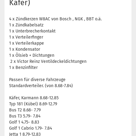
Käfer)
4 x Zündkerzen W8AC von Bosch , NGK , BBT o.ä.
1 x Zündkabelsatz
1 x Unterbrecherkontakt
1 x Verteilerfinger
1 x Verteilerkappe
1 x Kondensator
1 x Ölsieb + Dichtungen
2 x Victor Reinz Ventildeckeldichtungen
1 x Benzinfilter
Passen für diverse Fahrzeuge
Standardverteiler. (von 8.68-7.84)
Käfer, Karmann 8.68-12.85
Typ 181 (Kübel) 8.69-12.79
Bus T2 8.68- 7.79
Bus T3 5.79- 7.84
Golf 1 4.75- 8.83
Golf 1 Cabrio 1.79- 7.84
Jetta 1 8.79-12.83