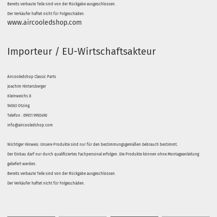
Bereits verbaute Teile sind von der Rückgabe ausgeschlossen.
Der Verkäufer haftet nicht für Folgeschäden.
www.aircooledshop.com
Importeur / EU-Wirtschaftsakteur
Aircooledshop Classic Parts
Joachim Hintersberger
Kleinweichs 8
94563 Otzing
Telefon : 09931 9992490
info@aircooledshop.com
Wichtiger Hinweis: Unsere Produkte sind nur für den bestimmungsgemäßen Gebrauch bestimmt.
Der Einbau darf nur durch qualifiziertes Fachpersonal erfolgen. Die Produkte können ohne Montageanleitung
geliefert werden.
Bereits verbaute Teile sind von der Rückgabe ausgeschlossen.
Der Verkäufer haftet nicht für Folgeschäden.