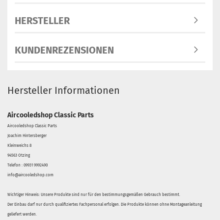
HERSTELLER
KUNDENREZENSIONEN
Hersteller Informationen
Aircooledshop Classic Parts
Aircooledshop Classic Parts
Joachim Hintersberger
Kleinweichs 8
94563 Otzing
Telefon : 09931 9992490
info@aircooledshop.com
Wichtiger Hinweis: Unsere Produkte sind nur für den bestimmungsgemäßen Gebrauch bestimmt.
Der Einbau darf nur durch qualifiziertes Fachpersonal erfolgen. Die Produkte können ohne Montageanleitung
geliefert werden.