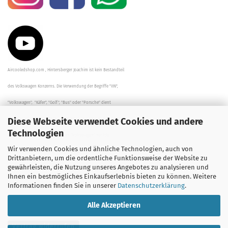
Aircooledshop.com , Hintersberger Joachim ist kein Bestandteil
des Volkswagen Konzerns. Die Verwendung der Begriffe "VW",
"Volkswagen", "Käfer", "Golf", "Bus" oder "Porsche" dient
Diese Webseite verwendet Cookies und andere
der Beschreibung der Teile und stellt in keinem Fall eine direkte
Technologien
Verbindung zu dem Unternehmen "Volkswagen" her/da.
Wir verwenden Cookies und ähnliche Technologien, auch von
Die Beschreibungen, Zeichnungen und Angaben zur
Drittanbietern, um die ordentliche Funktionsweise der Website zu
gewährleisten, die Nutzung unseres Angebotes zu analysieren und
Verwendung sind sorgfältig überprüft worden.
Ihnen ein bestmögliches Einkaufserlebnis bieten zu können. Weitere
Informationen finden Sie in unserer
Datenschutzerklärung
.
Alle Akzeptieren
Vertrag widerrufen