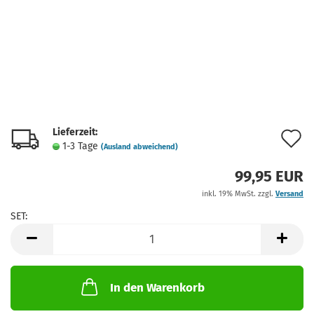
Lieferzeit:
A
1-3 Tage
(Ausland abweichend)
d
99,95 EUR
M
inkl. 19% MwSt. zzgl.
Versand
SET:
SET
In den Warenkorb