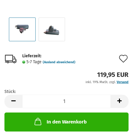
Lieferzeit:
A
5-7 Tage
(Ausland abweichend)
d
119,95 EUR
M
inkl. 19% MwSt. zzgl.
Versand
Stück:
Stück
In den Warenkorb