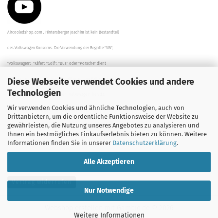
Aircooledshop.com , Hintersberger Joachim ist kein Bestandteil
des Volkswagen Konzerns. Die Verwendung der Begriffe "VW",
"Volkswagen", "Käfer", "Golf", "Bus" oder "Porsche" dient
Diese Webseite verwendet Cookies und andere
der Beschreibung der Teile und stellt in keinem Fall eine direkte
Technologien
Verbindung zu dem Unternehmen "Volkswagen" her/da.
Wir verwenden Cookies und ähnliche Technologien, auch von
Die Beschreibungen, Zeichnungen und Angaben zur
Drittanbietern, um die ordentliche Funktionsweise der Website zu
gewährleisten, die Nutzung unseres Angebotes zu analysieren und
Verwendung sind sorgfältig überprüft worden.
Ihnen ein bestmögliches Einkaufserlebnis bieten zu können. Weitere
Informationen finden Sie in unserer
Datenschutzerklärung
.
Alle Akzeptieren
Vertrag widerrufen
Nur Notwendige
Webshop erstellen
mit Gambio.de © 2026
Weitere Informationen