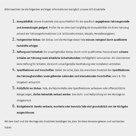
Bitte beachten Sie die folgenden wichtigen Informationen bezüglich unserer KFZ-Ersatzteile:
Kompatibilität:
Unsere Ersatzteile sind ausschließlich für die spezifisch
angegebenen Fahrzeugmodelle
und Anwendungen geeignet
. Prüfen Sie vor dem Kauf sorgfältig die Kompatibilität mit Ihrem Fahrzeug
anhand der Fahrzeuginformationen (z.B. Schlüsselnummern, Baujahr, Herstellerangaben).
Fachgerechter Einbau:
Der Einbau und die Montage dieser Teile
müssen zwingend durch qualifizierte
Fachkräfte erfolgen
.
Haftung und Sicherheit:
Ein unsachgemäßer Einbau durch nicht qualifiziertes Personal kann
schwere
Schäden am Fahrzeug sowie erhebliche Sicherheitsrisiken
(Unfallgefahr) verursachen. Wir übernehmen
keine Haftung für Schäden, die durch unsachgemäße Handhabung oder Installation entstehen.
Spezifikationen und Vorschriften:
Stellen Sie sicher, dass das erworbene Ersatzteil den
Spezifikationen
des Fahrzeugherstellers sowie geltenden nationalen und internationalen Vorschriften
(wie z.B. TÜV-
Vorgaben) entspricht.
Prüfpflicht vor Einbau:
Teile, die falsche Maße oder Spezifikationen aufweisen oder offensichtliche
Mängel zeigen,
dürfen keinesfalls verbaut werden
. Eine Sicht- und Maßprüfung vor der Montage ist
obligatorisch.
Rückgaberecht:
Bereits verbaute, montierte oder benutzte Teile sind grundsätzlich von der Rückgabe
ausgeschlossen.
Mit dem Kauf und der Montage des Ersatzteils bestätigen Sie, dass Sie diese Hinweise gelesen und verstanden
haben