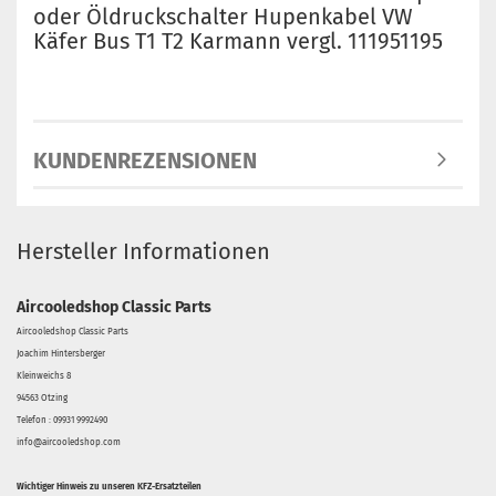
oder Öldruckschalter Hupenkabel VW
Käfer Bus T1 T2 Karmann vergl. 111951195
KUNDENREZENSIONEN
Hersteller Informationen
Aircooledshop Classic Parts
Aircooledshop Classic Parts
Joachim Hintersberger
Kleinweichs 8
94563 Otzing
Telefon : 09931 9992490
info@aircooledshop.com
Wichtiger Hinweis zu unseren KFZ-Ersatzteilen