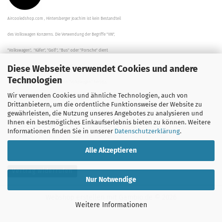
Aircooledshop.com , Hintersberger Joachim ist kein Bestandteil
des Volkswagen Konzerns. Die Verwendung der Begriffe "VW",
"Volkswagen", "Käfer", "Golf", "Bus" oder "Porsche" dient
Diese Webseite verwendet Cookies und andere
der Beschreibung der Teile und stellt in keinem Fall eine direkte
Technologien
Verbindung zu dem Unternehmen "Volkswagen" her/da.
Wir verwenden Cookies und ähnliche Technologien, auch von
Die Beschreibungen, Zeichnungen und Angaben zur
Drittanbietern, um die ordentliche Funktionsweise der Website zu
gewährleisten, die Nutzung unseres Angebotes zu analysieren und
Verwendung sind sorgfältig überprüft worden.
Ihnen ein bestmögliches Einkaufserlebnis bieten zu können. Weitere
Informationen finden Sie in unserer
Datenschutzerklärung
.
Alle Akzeptieren
Vertrag widerrufen
Nur Notwendige
Webshop erstellen
mit Gambio.de © 2026
Weitere Informationen