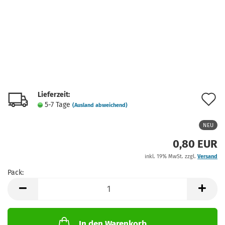
Lieferzeit:
A
5-7 Tage
(Ausland abweichend)
d
NEU
M
0,80 EUR
inkl. 19% MwSt. zzgl.
Versand
Pack:
Pack
In den Warenkorb