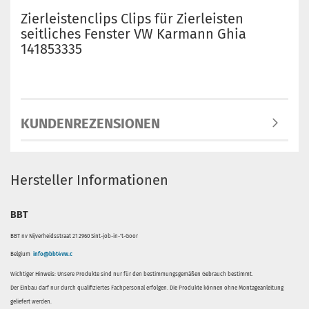
Zierleistenclips Clips für Zierleisten
seitliches Fenster VW Karmann Ghia
141853335
KUNDENREZENSIONEN
Hersteller Informationen
BBT
BBT nv Nijverheidsstraat 21 2960 Sint-job-in-'t-Goor
Belgium
info@bbt4vw.c
Wichtiger Hinweis: Unsere Produkte sind nur für den bestimmungsgemäßen Gebrauch bestimmt.
Der Einbau darf nur durch qualifiziertes Fachpersonal erfolgen. Die Produkte können ohne Montageanleitung
geliefert werden.