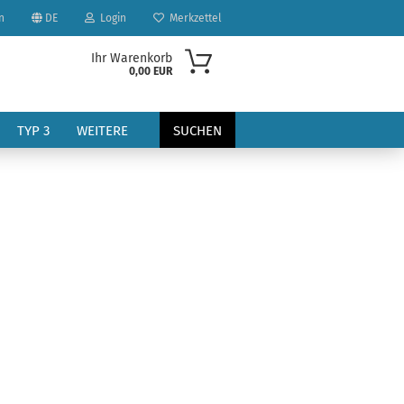
n
DE
Login
Merkzettel
Ihr Warenkorb
0,00 EUR
TYP 3
WEITERE
SUCHEN
?