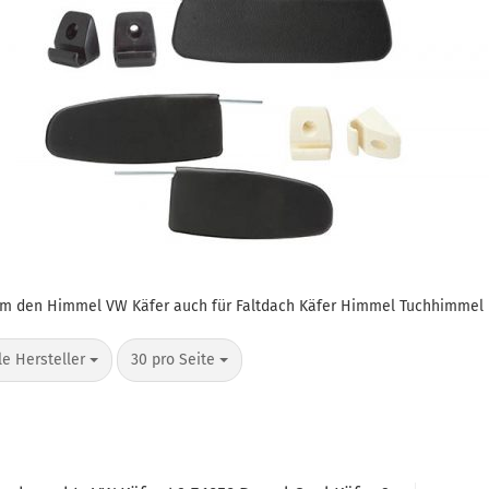
um den Himmel VW Käfer auch für Faltdach Käfer Himmel Tuchhimmel
o Seite
pro Seite
le Hersteller
30 pro Seite