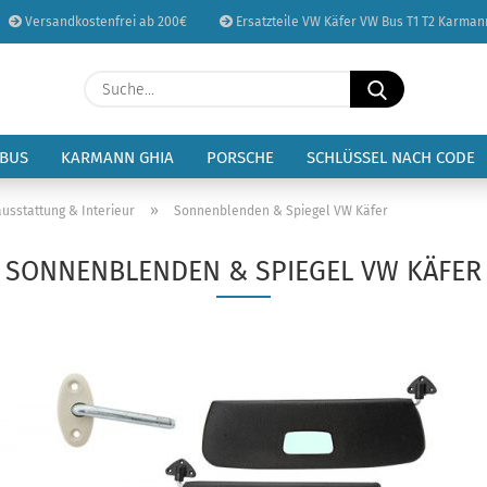
Versandkostenfrei ab 200€
Ersatzteile VW Käfer VW Bus T1 T2 Karman
Sprache auswählen
Suche...
E-Mail
Lieferland
 BUS
KARMANN GHIA
PORSCHE
SCHLÜSSEL NACH CODE
Passwort
»
usstattung & Interieur
Sonnenblenden & Spiegel VW Käfer
SONNENBLENDEN & SPIEGEL VW KÄFER
Konto erstellen
Passwort vergessen