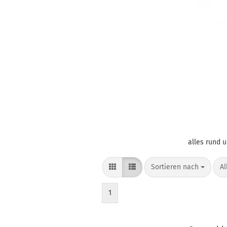
alles rund 
Sortieren nach
pr
Sortieren nach
Al
1