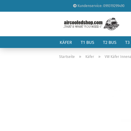
Kundenservice: 099319299490
KÄFER
T1 BUS
T2 BUS
T3
»
»
Startseite
Käfer
VW Käfer Innena