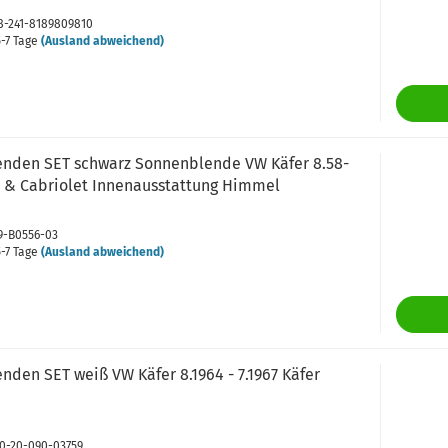
88-241-8189809810
-7 Tage
(Ausland abweichend)
nden SET schwarz Sonnenblende VW Käfer 8.58-
r & Cabriolet Innenausstattung Himmel
89-B0556-03
-7 Tage
(Ausland abweichend)
den SET weiß VW Käfer 8.1964 - 7.1967 Käfer
-10-20-090-03759