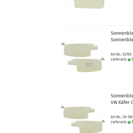
Sonnenble
Sonnenble
Art.Nr.: 03763
Lieferzeit:
5
Sonnenble
VW Käfer C
Art.Nr.: 20-0
Lieferzeit:
5