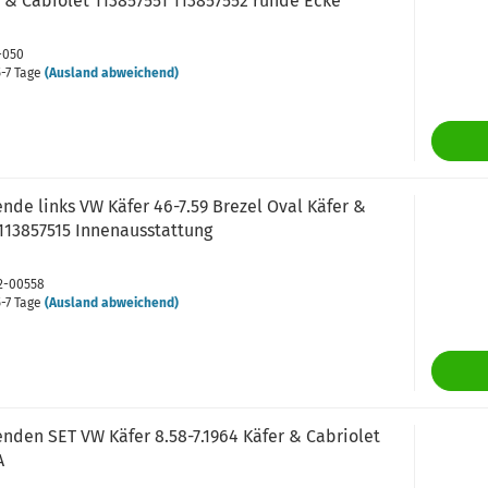
 & Cabiolet 113857551 113857552 runde Ecke
9-050
-7 Tage
(Ausland abweichend)
de links VW Käfer 46-7.59 Brezel Oval Käfer &
113857515 Innenausstattung
82-00558
-7 Tage
(Ausland abweichend)
nden SET VW Käfer 8.58-7.1964 Käfer & Cabriolet
A