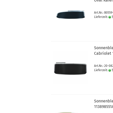
Oval Käfer
Art.Nr.: B055
Lieferzeit:
5
Sonnenblen
Cabriolet 
Art.Nr.: 20-0
Lieferzeit:
5
Sonnenble
113898551