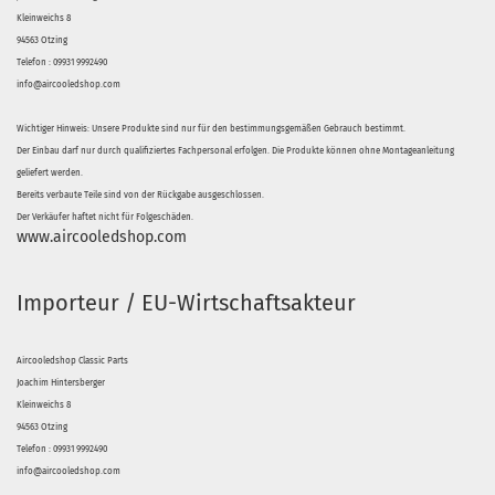
Kleinweichs 8
94563 Otzing
Telefon : 09931 9992490
info@aircooledshop.com
Wichtiger Hinweis: Unsere Produkte sind nur für den bestimmungsgemäßen Gebrauch bestimmt.
Der Einbau darf nur durch qualifiziertes Fachpersonal erfolgen. Die Produkte können ohne Montageanleitung
geliefert werden.
Bereits verbaute Teile sind von der Rückgabe ausgeschlossen.
Der Verkäufer haftet nicht für Folgeschäden.
www.aircooledshop.com
Importeur / EU-Wirtschaftsakteur
Aircooledshop Classic Parts
Joachim Hintersberger
Kleinweichs 8
94563 Otzing
Telefon : 09931 9992490
info@aircooledshop.com