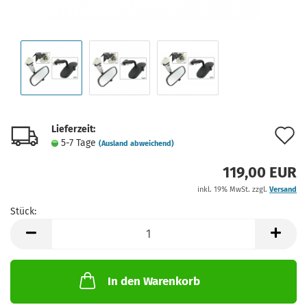
Lieferzeit:
A
5-7 Tage
(Ausland abweichend)
d
119,00 EUR
M
inkl. 19% MwSt. zzgl.
Versand
Stück:
Stück
In den Warenkorb