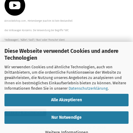
Aircooledshop.com , Hintersberger Joachim ist kein Bestandteil
des Volkswagen Konzerns. Die Verwendung der Begriffe "VW",
"Volkswagen", "Käfer", "Golf", "Bus" oder "Porsche" dient
Diese Webseite verwendet Cookies und andere
der Beschreibung der Teile und stellt in keinem Fall eine direkte
Technologien
Verbindung zu dem Unternehmen "Volkswagen" her/da.
Wir verwenden Cookies und ähnliche Technologien, auch von
Die Beschreibungen, Zeichnungen und Angaben zur
Drittanbietern, um die ordentliche Funktionsweise der Website zu
gewährleisten, die Nutzung unseres Angebotes zu analysieren und
Verwendung sind sorgfältig überprüft worden.
Ihnen ein bestmögliches Einkaufserlebnis bieten zu können. Weitere
Informationen finden Sie in unserer
Datenschutzerklärung
.
Alle Akzeptieren
Vertrag widerrufen
Nur Notwendige
Webshop erstellen
mit Gambio.de © 2026
Weitere Informationen