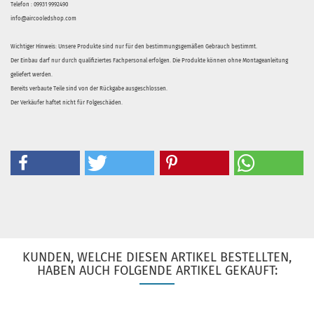
Telefon : 09931 9992490
info@aircooledshop.com
Wichtiger Hinweis: Unsere Produkte sind nur für den bestimmungsgemäßen Gebrauch bestimmt.
Der Einbau darf nur durch qualifiziertes Fachpersonal erfolgen. Die Produkte können ohne Montageanleitung
geliefert werden.
Bereits verbaute Teile sind von der Rückgabe ausgeschlossen.
Der Verkäufer haftet nicht für Folgeschäden.
KUNDEN, WELCHE DIESEN ARTIKEL BESTELLTEN,
HABEN AUCH FOLGENDE ARTIKEL GEKAUFT: