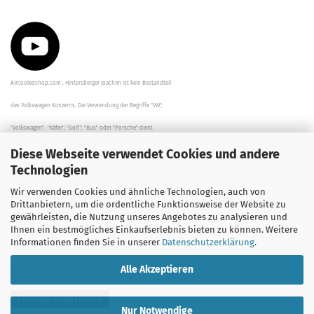
Aircooledshop.com , Hintersberger Joachim ist kein Bestandteil
des Volkswagen Konzerns. Die Verwendung der Begriffe "VW",
"Volkswagen", "Käfer", "Golf", "Bus" oder "Porsche" dient
Diese Webseite verwendet Cookies und andere
der Beschreibung der Teile und stellt in keinem Fall eine direkte
Technologien
Verbindung zu dem Unternehmen "Volkswagen" her/da.
Wir verwenden Cookies und ähnliche Technologien, auch von
Die Beschreibungen, Zeichnungen und Angaben zur
Drittanbietern, um die ordentliche Funktionsweise der Website zu
gewährleisten, die Nutzung unseres Angebotes zu analysieren und
Verwendung sind sorgfältig überprüft worden.
Ihnen ein bestmögliches Einkaufserlebnis bieten zu können. Weitere
Informationen finden Sie in unserer
Datenschutzerklärung
.
Alle Akzeptieren
Vertrag widerrufen
Nur Notwendige