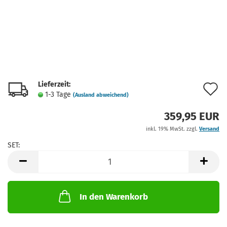
Lieferzeit:
A
1-3 Tage
(Ausland abweichend)
d
359,95 EUR
M
inkl. 19% MwSt. zzgl.
Versand
SET:
SET
In den Warenkorb