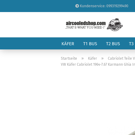
Kundenservice: 099319299490
KÄFER
T1 BUS
T2 BUS
T3
»
»
Startseite
Käfer
Cabriolet Teile 
VW Käfer Cabriolet 1964-7.67 Karmann Ghia 