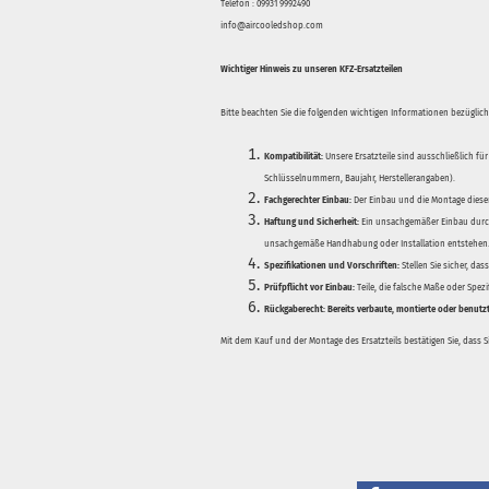
Telefon : 09931 9992490
info@aircooledshop.com
Wichtiger Hinweis zu unseren KFZ-Ersatzteilen
Bitte beachten Sie die folgenden wichtigen Informationen bezüglich 
Kompatibilität:
Unsere Ersatzteile sind ausschließlich für
Schlüsselnummern, Baujahr, Herstellerangaben).
Fachgerechter Einbau:
Der Einbau und die Montage dieser
Haftung und Sicherheit:
Ein unsachgemäßer Einbau durch
unsachgemäße Handhabung oder Installation entstehen
Spezifikationen und Vorschriften:
Stellen Sie sicher, da
Prüfpflicht vor Einbau:
Teile, die falsche Maße oder Spez
Rückgaberecht:
Bereits verbaute, montierte oder benutz
Mit dem Kauf und der Montage des Ersatzteils bestätigen Sie, dass 