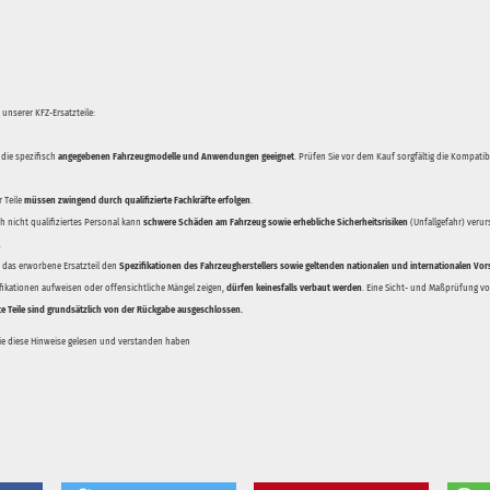
unserer KFZ-Ersatzteile:
 die spezifisch
angegebenen Fahrzeugmodelle und Anwendungen geeignet
. Prüfen Sie vor dem Kauf sorgfältig die Kompati
 Teile
müssen zwingend durch qualifizierte Fachkräfte erfolgen
.
 nicht qualifiziertes Personal kann
schwere Schäden am Fahrzeug sowie erhebliche Sicherheitsrisiken
(Unfallgefahr) veru
.
ss das erworbene Ersatzteil den
Spezifikationen des Fahrzeugherstellers sowie geltenden nationalen und internationalen Vor
ifikationen aufweisen oder offensichtliche Mängel zeigen,
dürfen keinesfalls verbaut werden
. Eine Sicht- und Maßprüfung vor
te Teile sind grundsätzlich von der Rückgabe ausgeschlossen.
Sie diese Hinweise gelesen und verstanden haben