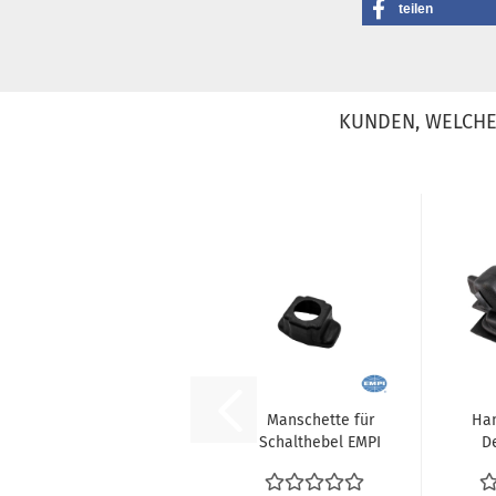
teilen
KUNDEN, WELCHE 
Manschette für
Ha
Schalthebel EMPI
D
Ersatzmanschette
Plastik...