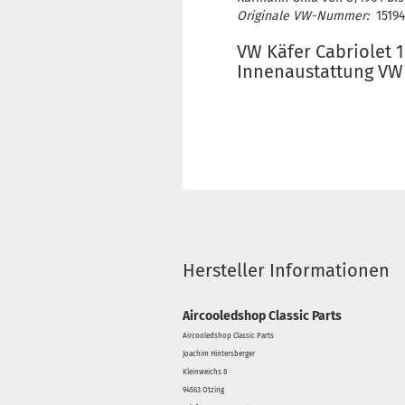
Originale VW-Nummer:
1519
VW Käfer Cabriolet 
Innenaustattung VW 
Hersteller Informationen
Aircooledshop Classic Parts
Aircooledshop Classic Parts
Joachim Hintersberger
Kleinweichs 8
94563 Otzing