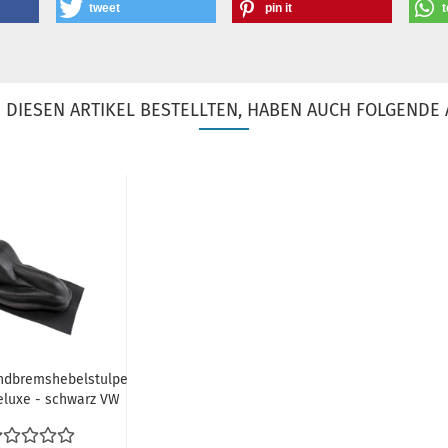
tweet
pin it
t
DIESEN ARTIKEL BESTELLTEN, HABEN AUCH FOLGENDE 
ndbremshebelstulpe
eluxe - schwarz VW
Käfer 08.64-07.99...