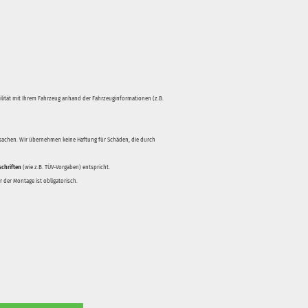
bilität mit Ihrem Fahrzeug anhand der Fahrzeuginformationen (z.B.
rsachen. Wir übernehmen keine Haftung für Schäden, die durch
schriften
(wie z.B. TÜV-Vorgaben) entspricht.
 der Montage ist obligatorisch.