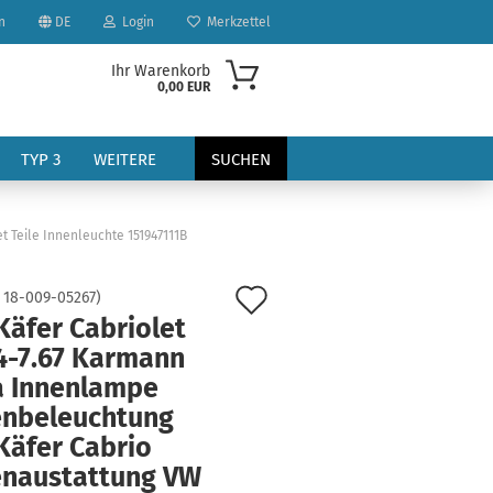
n
DE
Login
Merkzettel
Ihr Warenkorb
0,00 EUR
TYP 3
WEITERE
SUCHEN
 Teile Innenleuchte 151947111B
Auf
:
18-009-05267
)
Käfer Cabriolet
den
4-7.67 Karmann
?
Merkzettel
a Innenlampe
enbeleuchtung
Käfer Cabrio
enaustattung VW