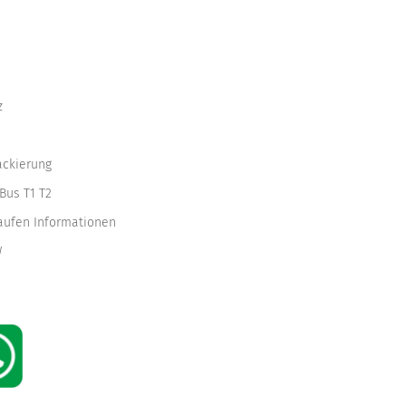
z
ackierung
Bus T1 T2
kaufen Informationen
W