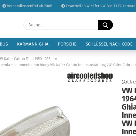
Versandkostenfrei ab 200€
Ersatzteile VW Käfer VW Bus T1 T2 Karman
Sprache auswählen
Suche...
E-Mail
Lieferland
 BUS
KARMANN GHIA
PORSCHE
SCHLÜSSEL NACH CODE
Passwort
»
VW Käfer Cabrio Teile 1950-1985
Innenlampe Innenbeleuchtung VW Käfer Cabrio Innenaustattung VW Käfer Cabriolet
(Art.Nr.
VW 
Konto erstellen
196
Passwort vergessen
Ghi
Inn
VW 
Inn