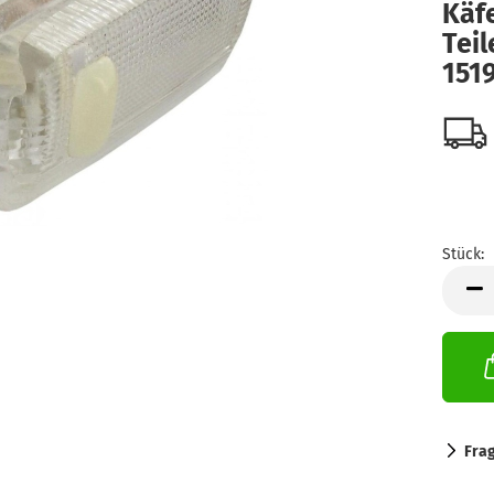
Käfe
Teil
151
Stück:
Stück
Fra