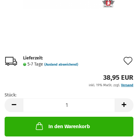
Lieferzeit:
A
5-7 Tage
(Ausland abweichend)
d
38,95 EUR
M
inkl. 19% MwSt. zzgl.
Versand
Stück:
Stück
In den Warenkorb