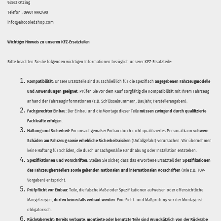
94563 Otzing
Telefon : 09931 9992490
info@aircooledshop.com
Wichtiger Hinweis zu unseren KFZ-Ersatzteilen
Bitte beachten Sie die folgenden wichtigen Informationen bezüglich unserer KFZ-Ersatzteile:
Kompatibilität:
Unsere Ersatzteile sind ausschließlich für die spezifisch
angegebenen Fahrzeugmodelle
und Anwendungen geeignet
. Prüfen Sie vor dem Kauf sorgfältig die Kompatibilität mit Ihrem Fahrzeug
anhand der Fahrzeuginformationen (z.B. Schlüsselnummern, Baujahr, Herstellerangaben).
Fachgerechter Einbau:
Der Einbau und die Montage dieser Teile
müssen zwingend durch qualifizierte
Fachkräfte erfolgen
.
Haftung und Sicherheit:
Ein unsachgemäßer Einbau durch nicht qualifiziertes Personal kann
schwere
Schäden am Fahrzeug sowie erhebliche Sicherheitsrisiken
(Unfallgefahr) verursachen. Wir übernehmen
keine Haftung für Schäden, die durch unsachgemäße Handhabung oder Installation entstehen.
Spezifikationen und Vorschriften:
Stellen Sie sicher, dass das erworbene Ersatzteil den
Spezifikationen
des Fahrzeugherstellers sowie geltenden nationalen und internationalen Vorschriften
(wie z.B. TÜV-
Vorgaben) entspricht.
Prüfpflicht vor Einbau:
Teile, die falsche Maße oder Spezifikationen aufweisen oder offensichtliche
Mängel zeigen,
dürfen keinesfalls verbaut werden
. Eine Sicht- und Maßprüfung vor der Montage ist
obligatorisch.
Rückgaberecht:
Bereits verbaute, montierte oder benutzte Teile sind grundsätzlich von der Rückgabe