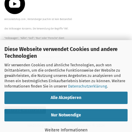
Aircooledshop.com , Hintersberger Joachim ist kein Bestandteil
des Volkswagen Konzerns. Die Verwendung der Begriffe "VW",
"Volkswagen", "Käfer", "Golf", "Bus" oder "Porsche" dient
Diese Webseite verwendet Cookies und andere
der Beschreibung der Teile und stellt in keinem Fall eine direkte
Technologien
Verbindung zu dem Unternehmen "Volkswagen" her/da.
Wir verwenden Cookies und ähnliche Technologien, auch von
Die Beschreibungen, Zeichnungen und Angaben zur
Drittanbietern, um die ordentliche Funktionsweise der Website zu
gewährleisten, die Nutzung unseres Angebotes zu analysieren und
Verwendung sind sorgfältig überprüft worden.
Ihnen ein bestmögliches Einkaufserlebnis bieten zu können. Weitere
Informationen finden Sie in unserer
Datenschutzerklärung
.
Alle Akzeptieren
Vertrag widerrufen
Nur Notwendige
Webshop erstellen
mit Gambio.de © 2026
Weitere Informationen