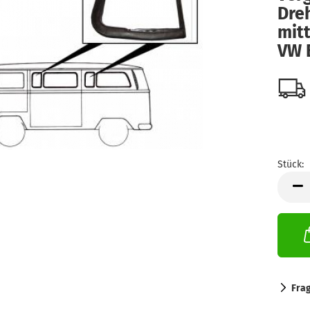
Dre
mitt
VW 
Stück:
Stück
Fra