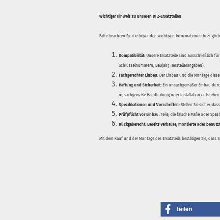
Wichtiger Hinweis zu unseren KFZ-Ersatzteilen
Bitte beachten Sie die folgenden wichtigen Informationen bezüglich 
Kompatibilität:
Unsere Ersatzteile sind ausschließlich für
Schlüsselnummern, Baujahr, Herstellerangaben).
Fachgerechter Einbau:
Der Einbau und die Montage dieser
Haftung und Sicherheit:
Ein unsachgemäßer Einbau durch
unsachgemäße Handhabung oder Installation entstehen
Spezifikationen und Vorschriften:
Stellen Sie sicher, da
Prüfpflicht vor Einbau:
Teile, die falsche Maße oder Spez
Rückgaberecht:
Bereits verbaute, montierte oder benutz
Mit dem Kauf und der Montage des Ersatzteils bestätigen Sie, dass 
teilen