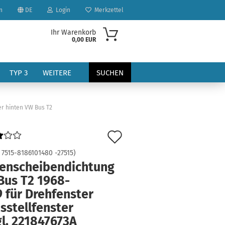
n
DE
Login
Merkzettel
Ihr Warenkorb
0,00 EUR
TYP 3
WEITERE
SUCHEN
er hinten VW Bus T2
Auf
den
:
7515-8186101480 -27515
)
tenscheibendichtung
?
Merkzettel
Bus T2 1968-
 für Drehfenster
sstellfenster
l. 221847673A