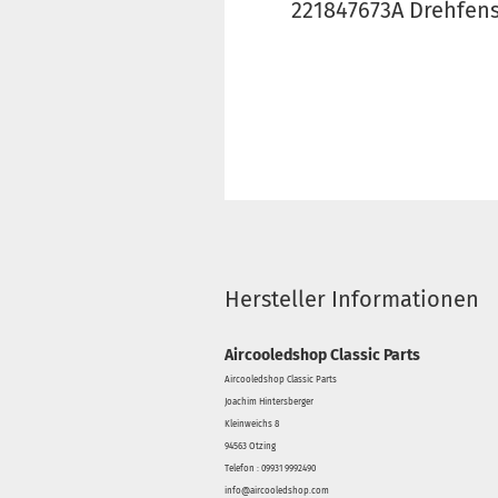
221847673A Drehfens
Hersteller Informationen
Aircooledshop Classic Parts
Aircooledshop Classic Parts
Joachim Hintersberger
Kleinweichs 8
94563 Otzing
Telefon : 09931 9992490
info@aircooledshop.com