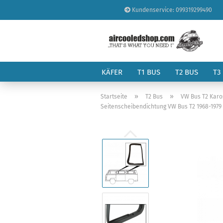
Kundenservice: 099319299490
KÄFER
T1 BUS
T2 BUS
T3
»
»
Startseite
T2 Bus
VW Bus T2 Karo
Seitenscheibendichtung VW Bus T2 1968-1979 