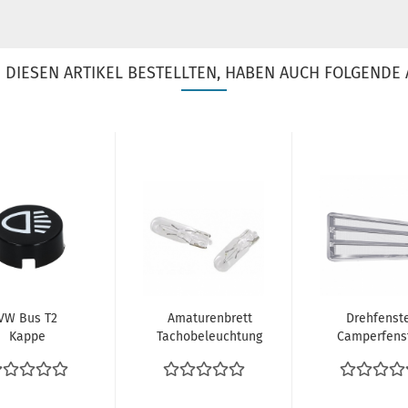
DIESEN ARTIKEL BESTELLTEN, HABEN AUCH FOLGENDE 
VW Bus T2
Amaturenbrett
Drehfenst
Kappe
Tachobeleuchtung
Camperfens
cheinwerfer
Birne Birnchen
Louvred
ymbol Knopf
Lämpchen...
Window
für
Klappfenster