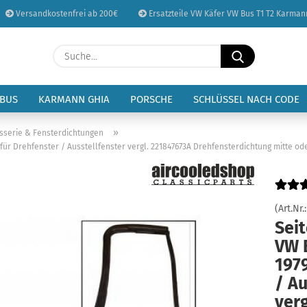
Versandkostenfrei ab 200€
Ersatzteile VW Käfer VW Bus T1 T2 Karman
Sprache auswählen
Suche...
E-Mail
Lieferland
 BUS
KARMANN GHIA
PORSCHE
SCHLÜSSEL NACH CODE
Passwort
»
sserie & Fensterdichtungen
für Drehfenster / Ausstellfenster vergl. 221847673A Drehfensterdichtung mitte od
Konto erstellen
(Art.Nr.
Sei
Passwort vergessen
VW 
1979
/ Au
verg