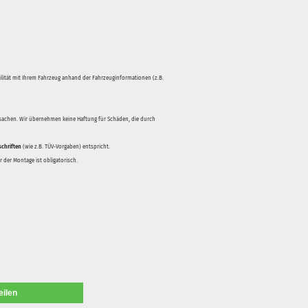
bilität mit Ihrem Fahrzeug anhand der Fahrzeuginformationen (z.B.
rsachen. Wir übernehmen keine Haftung für Schäden, die durch
schriften
(wie z.B. TÜV-Vorgaben) entspricht.
 der Montage ist obligatorisch.
eilen