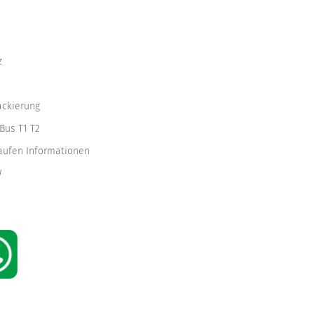
z
ackierung
Bus T1 T2
kaufen Informationen
W