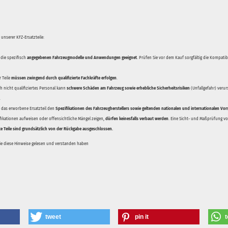
unserer KFZ-Ersatzteile:
 die spezifisch
angegebenen Fahrzeugmodelle und Anwendungen geeignet
. Prüfen Sie vor dem Kauf sorgfältig die Kompati
 Teile
müssen zwingend durch qualifizierte Fachkräfte erfolgen
.
 nicht qualifiziertes Personal kann
schwere Schäden am Fahrzeug sowie erhebliche Sicherheitsrisiken
(Unfallgefahr) veru
.
ss das erworbene Ersatzteil den
Spezifikationen des Fahrzeugherstellers sowie geltenden nationalen und internationalen Vor
ifikationen aufweisen oder offensichtliche Mängel zeigen,
dürfen keinesfalls verbaut werden
. Eine Sicht- und Maßprüfung vor
te Teile sind grundsätzlich von der Rückgabe ausgeschlossen.
Sie diese Hinweise gelesen und verstanden haben
tweet
pin it
t