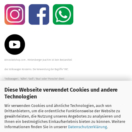
Aircooledshop.com , Hintersberger Joachim ist kein Bestandteil
des Volkswagen Konzerns. Die Verwendung der Begriffe "VW",
"Volkswagen", "Käfer", "Golf", "Bus" oder "Porsche" dient
Diese Webseite verwendet Cookies und andere
der Beschreibung der Teile und stellt in keinem Fall eine direkte
Technologien
Verbindung zu dem Unternehmen "Volkswagen" her/da.
Wir verwenden Cookies und ähnliche Technologien, auch von
Die Beschreibungen, Zeichnungen und Angaben zur
Drittanbietern, um die ordentliche Funktionsweise der Website zu
gewährleisten, die Nutzung unseres Angebotes zu analysieren und
Verwendung sind sorgfältig überprüft worden.
Ihnen ein bestmögliches Einkaufserlebnis bieten zu können. Weitere
Informationen finden Sie in unserer
Datenschutzerklärung
.