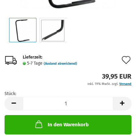
Lieferzeit:
A
5-7 Tage
(Ausland abweichend)
d
39,95 EUR
M
inkl. 19% MwSt. zzgl.
Versand
Stück:
Stück
In den Warenkorb