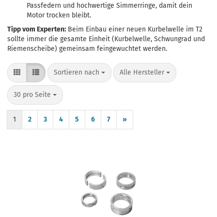
Passfedern und hochwertige Simmerringe, damit dein
Motor trocken bleibt.
Tipp vom Experten:
Beim Einbau einer neuen Kurbelwelle im T2
sollte immer die gesamte Einheit (Kurbelwelle, Schwungrad und
Riemenscheibe) gemeinsam feingewuchtet werden.
Sortieren nach
pro Seite
Sortieren nach
Alle Hersteller
pro Seite
30 pro Seite
1
2
3
4
5
6
7
»