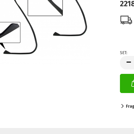
221
SET:
SET
Fra