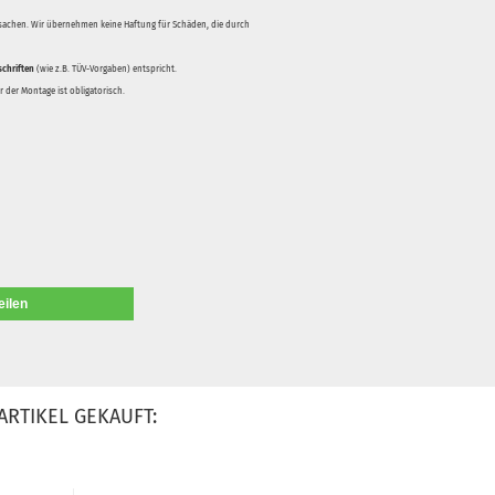
rsachen. Wir übernehmen keine Haftung für Schäden, die durch
schriften
(wie z.B. TÜV-Vorgaben) entspricht.
 der Montage ist obligatorisch.
eilen
ARTIKEL GEKAUFT: