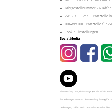
Farben VW Bus T2 Farbcode L
Fahrgestellnummer VW Käfer 
VW Bus T1 Brasil Ersatzteile 
BBT4VW BBT Ersatzteile für V
Cookie Einstellungen
Social Media
Aircooledshop.com , Hintersberger Joachim ist kein Besta
des Volkswagen Konzerns. Die Verwendung der Begriffe "V
"Volkswagen", "Käfer", "Golf", "Bus" oder "Porsche" dient