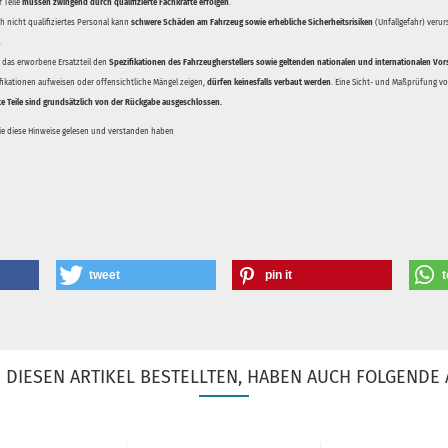
 Teile
müssen zwingend durch qualifizierte Fachkräfte erfolgen
.
 nicht qualifiziertes Personal kann
schwere Schäden am Fahrzeug sowie erhebliche Sicherheitsrisiken
(Unfallgefahr) veru
.
ss das erworbene Ersatzteil den
Spezifikationen des Fahrzeugherstellers sowie geltenden nationalen und internationalen Vor
ifikationen aufweisen oder offensichtliche Mängel zeigen,
dürfen keinesfalls verbaut werden
. Eine Sicht- und Maßprüfung vor
te Teile sind grundsätzlich von der Rückgabe ausgeschlossen.
Sie diese Hinweise gelesen und verstanden haben
tweet
pin it
t
DIESEN ARTIKEL BESTELLTEN, HABEN AUCH FOLGENDE 