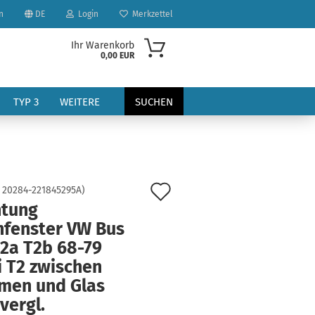
n
DE
Login
Merkzettel
Ihr Warenkorb
0,00 EUR
TYP 3
WEITERE
SUCHEN
Auf
:
20284-221845295A
)
htung
den
hfenster VW Bus
?
Merkzettel
T2a T2b 68-79
i T2 zwischen
men und Glas
vergl.