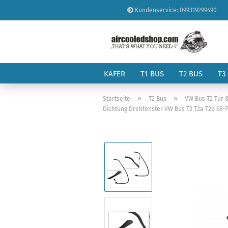
Kundenservice: 099319299490
KÄFER
T1 BUS
T2 BUS
T3
»
»
Startseite
T2 Bus
VW Bus T2 Tür 
Dichtung Drehfenster VW Bus T2 T2a T2b 68-7