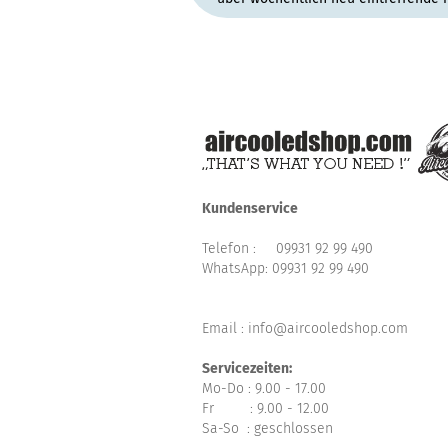
Kundenservice
Telefon :
09931 92 99 490
WhatsApp:
09931 92 99 490
Email : info@aircooledshop.com
Servicezeiten:
Mo-Do : 9.00 - 17.00
Fr : 9.00 - 12.00
Sa-So : geschlossen