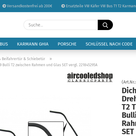
Versandkostenfrei ab 200€
Ersatzteile VW Käfer VW Bus T1 T2 Karman
Sprache auswählen
Suche...
E-Mail
Lieferland
 BUS
KARMANN GHIA
PORSCHE
SCHLÜSSEL NACH CODE
Passwort
»
& Beifahrertür & Schiebetür
9 Bulli T2 zwischen Rahmen und Glas SET vergl. 221845295A
(Art.Nr.
Dic
Konto erstellen
Dre
Passwort vergessen
T2 
Bull
Rah
SET 