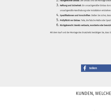
Fachgerechter Einbau:
Der Einbau und die Montage dieser
Haftung und Sicherheit:
Ein unsachgemäßer Einbau durch
unsachgemäße Handhabung oder Installation entstehen
Spezifikationen und Vorschriften:
Stellen Sie sicher, da
Prüfpflicht vor Einbau:
Teile, die falsche Maße oder Spez
Rückgaberecht:
Bereits verbaute, montierte oder benutz
Mit dem Kauf und der Montage des Ersatzteils bestätigen Sie, dass 
teilen
KUNDEN, WELCHE 