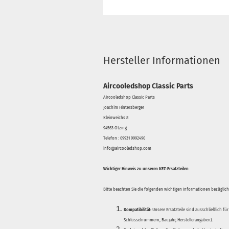
Hersteller Informationen
Aircooledshop Classic Parts
Aircooledshop Classic Parts
Joachim Hintersberger
Kleinweichs 8
94563 Otzing
Telefon : 09931 9992490
info@aircooledshop.com
Wichtiger Hinweis zu unseren KFZ-Ersatzteilen
Bitte beachten Sie die folgenden wichtigen Informationen bezüglich 
Kompatibilität:
Unsere Ersatzteile sind ausschließlich für
Schlüsselnummern, Baujahr, Herstellerangaben).