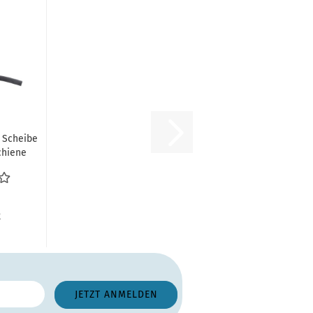
r Scheibe
chiene
chiene...
R