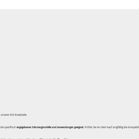
unserer KFZ-Ersatzteile:
 die spezifisch
angegebenen Fahrzeugmodelle und Anwendungen geeignet
. Prüfen Sie vor dem Kauf sorgfältig die Kompati