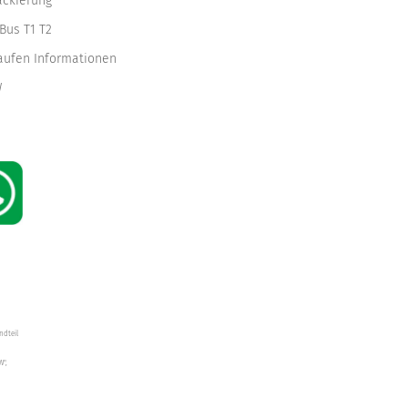
ackierung
Bus T1 T2
kaufen Informationen
W
ndteil
W",