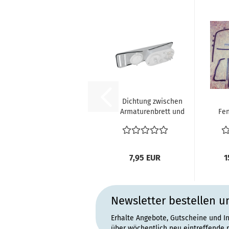
Dichtung zwischen
Armaturenbrett und
Fen
Tachogehäuse
Tür
Instrumententräger...
7,95 EUR
1
Newsletter bestellen u
Erhalte Angebote, Gutscheine und I
über wöchentlich neu eintreffende 