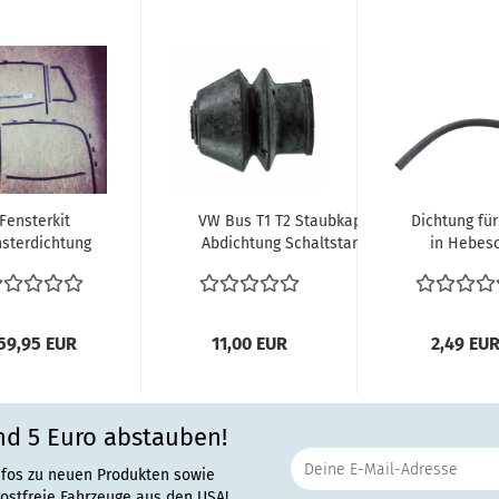
Fensterkit
VW Bus T1 T2 Staubkappe
Dichtung fü
sterdichtung
Abdichtung Schaltstange
in Hebes
fensterchrom
schaltstangenmanschette...
Fensterhebes
VW Bus...
59,95 EUR
11,00 EUR
2,49 EU
nd 5 Euro abstauben!
nfos zu neuen Produkten sowie
rostfreie Fahrzeuge aus den USA!