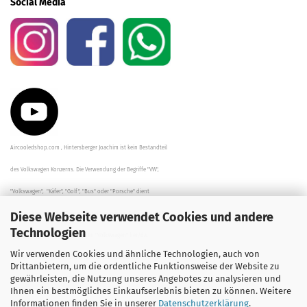
Social Media
Aircooledshop.com , Hintersberger Joachim ist kein Bestandteil
des Volkswagen Konzerns. Die Verwendung der Begriffe "VW",
"Volkswagen", "Käfer", "Golf", "Bus" oder "Porsche" dient
Diese Webseite verwendet Cookies und andere
der Beschreibung der Teile und stellt in keinem Fall eine direkte
Technologien
Verbindung zu dem Unternehmen "Volkswagen" her/da.
Wir verwenden Cookies und ähnliche Technologien, auch von
Die Beschreibungen, Zeichnungen und Angaben zur
Drittanbietern, um die ordentliche Funktionsweise der Website zu
gewährleisten, die Nutzung unseres Angebotes zu analysieren und
Verwendung sind sorgfältig überprüft worden.
Ihnen ein bestmögliches Einkaufserlebnis bieten zu können. Weitere
Informationen finden Sie in unserer
Datenschutzerklärung
.