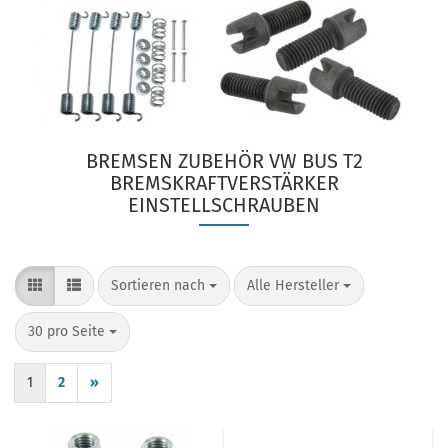
BREMSEN ZUBEHÖR VW BUS T2
BREMSKRAFTVERSTÄRKER
EINSTELLSCHRAUBEN
Sortieren nach
pro Seite
Sortieren nach
Alle Hersteller
pro Seite
30 pro Seite
1
2
»