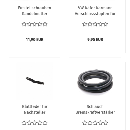
Einstellschrauben
VW Käfer Karmann
Rändelmutter
Verschlussstopfen für
Bremsbacken
Einstellbohrung
Bremsbeläge VW Bus
Bremsträgerblech Loch
T1 T2 Käfer Karmann
Einstellschrauben
Vergl. 113609205A
Rändelmutter
11,90 EUR
9,95 EUR
Bremsbacken
Bremsbeläge VW Bus
T1 Käfer Karmann
Vergl. 113609163
Blattfeder für
Schlauch
Nachsteller
Bremskraftverstärker
Einstellschrauben
Servo VW Bus T2a T2ab
Befestigung Feder VW
1967-7.79 1m
Käfer VW Bus T1 T2