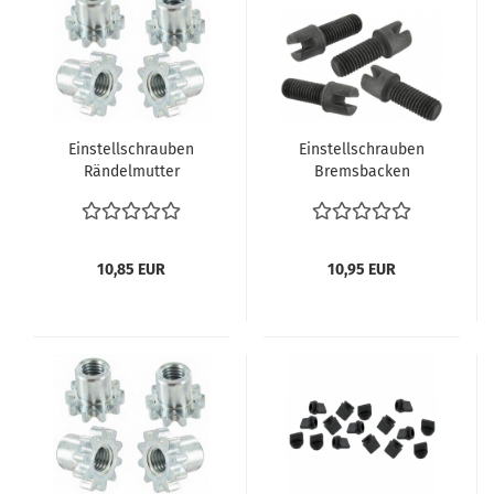
Einstellschrauben
Einstellschrauben
Rändelmutter
Bremsbacken
Bremsbacken
Bremsbeläge VW Bus
Bremsbeläge VW Bus
T1 & T2 Vergl.
T1 & T2 Vergl.
211609209A
113609205A
10,85 EUR
10,95 EUR