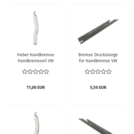
Hebel Handbremse
Bremse Druckstange
Handbremsseil VW
für Handbremse VW
Bus T1 T2 03.55-07.71
Bus T2 T1 55-7.71
Druckstange für
Druckstange für
Bremsbacke links
Bremsbacke links
Verglnr. 211609613 B
211609631B
11,00 EUR
5,50 EUR
Druckstange
Bremsbeläge