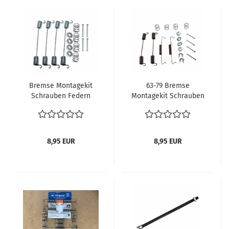
Bremse Montagekit
63-79 Bremse
Schrauben Federn
Montagekit Schrauben
Bremsbacken vorne
Federn Bremsbacken
Bremsbeläge VW Bus
hinten Bremsbeläge
T1 T2 T2a verglnr.
VW Bus T1 T2 T2a T2b
211609074E VW Bus T2
8,95 EUR
8,95 EUR