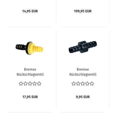
regulieren reparieren
Bremsunterstützung
SET verg. 211698485
VW Bus T2 T3 vergl.
14,95 EUR
199,95 EUR
211612103G
Bremse
Bremse
Rückschlagventil
Rückschlagventil
Unterdruckleitung
Unterdruckleitung
Verglnr. 191611933E VW
191611933E VW Bus T2
Bus T2 T2b T3
Oldtimer T3
Bremskraftverstärker
Bremskraftverstärker
17,95 EUR
9,95 EUR
Servo
Servo
Bremsunterstützung
Bremsunterstützung
VW Bus T2 T3
Golf