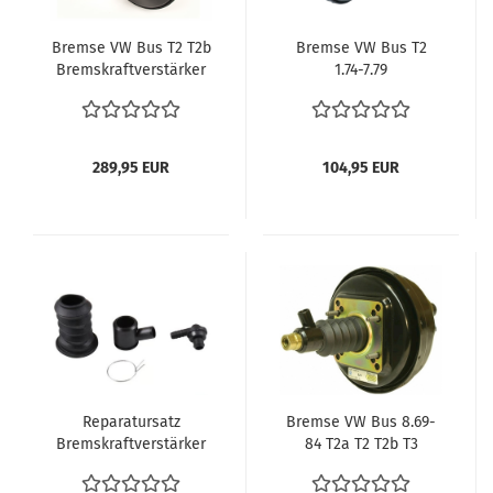
Bremse VW Bus T2 T2b
Bremse VW Bus T2
Bremskraftverstärker
1.74-7.79
BKV 8.74 - 5.79 Verglnr.
Bremskraftverstärker
211612103A vergl.
Servo
211612103 Wolfsburg
Bremsunterstützung
West
VW Bus T2 211612103
289,95 EUR
104,95 EUR
Reparatursatz
Bremse VW Bus 8.69-
Bremskraftverstärker
84 T2a T2 T2b T3
für VW Bus T2 (01/74 -
Bremskraftverstärker
07/79) – Bremsdruck
Servo