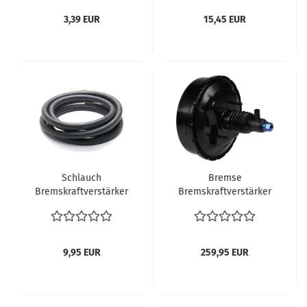
Karmann Ghia vergl.
3,39 EUR
15,45 EUR
211609185A
Schlauch
Bremse
Bremskraftverstärker
Bremskraftverstärker
Servo VW Bus T2a T2ab
Servo VW Bus T2a T2ab
1967-7.79 50 cm = 0.5 m
1967-7.74 bis
auch T3
Fahrgestellnummer
2142110465 Verglnr.
9,95 EUR
259,95 EUR
211611905