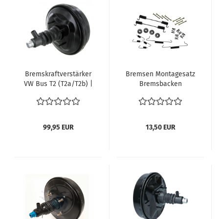
Bremskraftverstärker
Bremsen Montagesatz
VW Bus T2 (T2a/T2b) |
Bremsbacken
Servobremse | OEM
Bremsbeläge hinten
211611905 1967-7.74
Befestigungssatz VW
Bus T1 T2 Ta Samba
8.63-7.79
99,95 EUR
13,50 EUR