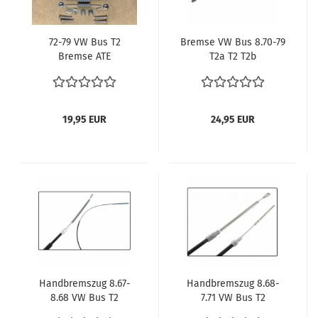
72-79 VW Bus T2
Bremse VW Bus 8.70-79
Bremse ATE
T2a T2 T2b
Montagekit Schrauben
Betätigungsstange
Federn Bremsbacken
Bremskraftverstärker
hinten Bremsbeläge
Bremskraftverstärker
VW Bus T2
Servo
19,95 EUR
24,95 EUR
Bremsunterstützung
VW Bus T2 T3 vergl.
211721291A
Handbremszug 8.67-
Handbremszug 8.68-
8.68 VW Bus T2
7.71 VW Bus T2
Bremszug Handbremse
Bremszug Handbremse