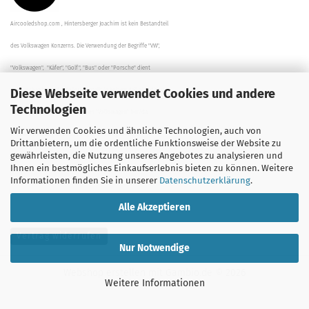
Aircooledshop.com , Hintersberger Joachim ist kein Bestandteil
des Volkswagen Konzerns. Die Verwendung der Begriffe "VW",
"Volkswagen", "Käfer", "Golf", "Bus" oder "Porsche" dient
Diese Webseite verwendet Cookies und andere
der Beschreibung der Teile und stellt in keinem Fall eine direkte
Technologien
Verbindung zu dem Unternehmen "Volkswagen" her/da.
Wir verwenden Cookies und ähnliche Technologien, auch von
Die Beschreibungen, Zeichnungen und Angaben zur
Drittanbietern, um die ordentliche Funktionsweise der Website zu
gewährleisten, die Nutzung unseres Angebotes zu analysieren und
Verwendung sind sorgfältig überprüft worden.
Ihnen ein bestmögliches Einkaufserlebnis bieten zu können. Weitere
Informationen finden Sie in unserer
Datenschutzerklärung
.
Alle Akzeptieren
Vertrag widerrufen
Nur Notwendige
Webshop erstellen
mit Gambio.de © 2026
Weitere Informationen