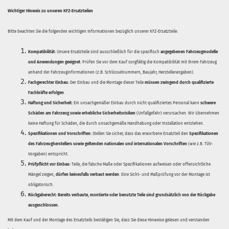
Wichtiger Hinweis zu unseren KFZ-Ersatzteilen
Bitte beachten Sie die folgenden wichtigen Informationen bezüglich unserer KFZ-Ersatzteile:
Kompatibilität:
Unsere Ersatzteile sind ausschließlich für die spezifisch
angegebenen Fahrzeugmodelle
und Anwendungen geeignet
. Prüfen Sie vor dem Kauf sorgfältig die Kompatibilität mit Ihrem Fahrzeug
anhand der Fahrzeuginformationen (z.B. Schlüsselnummern, Baujahr, Herstellerangaben).
Fachgerechter Einbau:
Der Einbau und die Montage dieser Teile
müssen zwingend durch qualifizierte
Fachkräfte erfolgen
.
Haftung und Sicherheit:
Ein unsachgemäßer Einbau durch nicht qualifiziertes Personal kann
schwere
Schäden am Fahrzeug sowie erhebliche Sicherheitsrisiken
(Unfallgefahr) verursachen. Wir übernehmen
keine Haftung für Schäden, die durch unsachgemäße Handhabung oder Installation entstehen.
Spezifikationen und Vorschriften:
Stellen Sie sicher, dass das erworbene Ersatzteil den
Spezifikationen
des Fahrzeugherstellers sowie geltenden nationalen und internationalen Vorschriften
(wie z.B. TÜV-
Vorgaben) entspricht.
Prüfpflicht vor Einbau:
Teile, die falsche Maße oder Spezifikationen aufweisen oder offensichtliche
Mängel zeigen,
dürfen keinesfalls verbaut werden
. Eine Sicht- und Maßprüfung vor der Montage ist
obligatorisch.
Rückgaberecht:
Bereits verbaute, montierte oder benutzte Teile sind grundsätzlich von der Rückgabe
ausgeschlossen.
Mit dem Kauf und der Montage des Ersatzteils bestätigen Sie, dass Sie diese Hinweise gelesen und verstanden