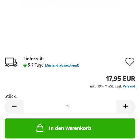
Lieferzeit:
A
5-7 Tage
(Ausland abweichend)
d
17,95 EUR
M
inkl. 19% MwSt. zzgl.
Versand
Stück:
Stück
In den Warenkorb