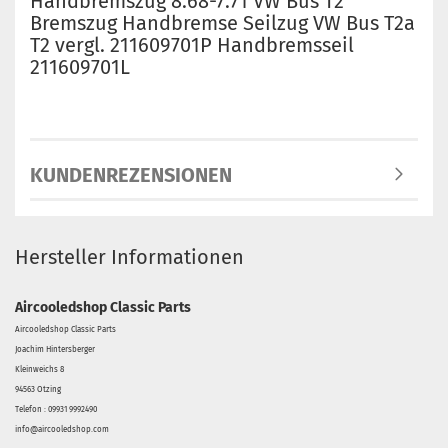
Handbremszug 8.68-7.71 VW Bus T2
Bremszug Handbremse Seilzug VW Bus T2a
T2 vergl. 211609701P Handbremsseil
211609701L
KUNDENREZENSIONEN
Hersteller Informationen
Aircooledshop Classic Parts
Aircooledshop Classic Parts
Joachim Hintersberger
Kleinweichs 8
94563 Otzing
Telefon : 09931 9992490
info@aircooledshop.com