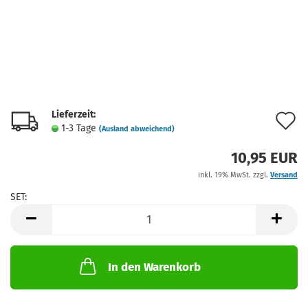
Lieferzeit:
A
1-3 Tage
(Ausland abweichend)
d
10,95 EUR
M
inkl. 19% MwSt. zzgl.
Versand
SET:
SET
In den Warenkorb