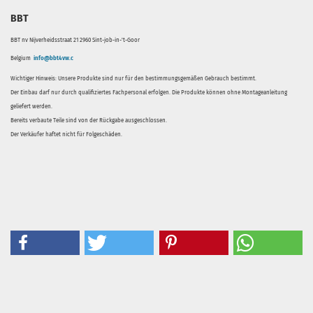
BBT
BBT nv Nijverheidsstraat 21 2960 Sint-job-in-'t-Goor
Belgium
info@bbt4vw.c
Wichtiger Hinweis: Unsere Produkte sind nur für den bestimmungsgemäßen Gebrauch bestimmt.
Der Einbau darf nur durch qualifiziertes Fachpersonal erfolgen. Die Produkte können ohne Montageanleitung
geliefert werden.
Bereits verbaute Teile sind von der Rückgabe ausgeschlossen.
Der Verkäufer haftet nicht für Folgeschäden.