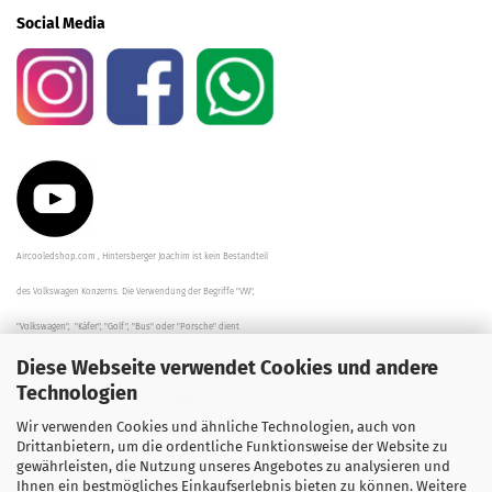
Social Media
Aircooledshop.com , Hintersberger Joachim ist kein Bestandteil
des Volkswagen Konzerns. Die Verwendung der Begriffe "VW",
"Volkswagen", "Käfer", "Golf", "Bus" oder "Porsche" dient
Diese Webseite verwendet Cookies und andere
der Beschreibung der Teile und stellt in keinem Fall eine direkte
Technologien
Verbindung zu dem Unternehmen "Volkswagen" her/da.
Wir verwenden Cookies und ähnliche Technologien, auch von
Die Beschreibungen, Zeichnungen und Angaben zur
Drittanbietern, um die ordentliche Funktionsweise der Website zu
gewährleisten, die Nutzung unseres Angebotes zu analysieren und
Verwendung sind sorgfältig überprüft worden.
Ihnen ein bestmögliches Einkaufserlebnis bieten zu können. Weitere