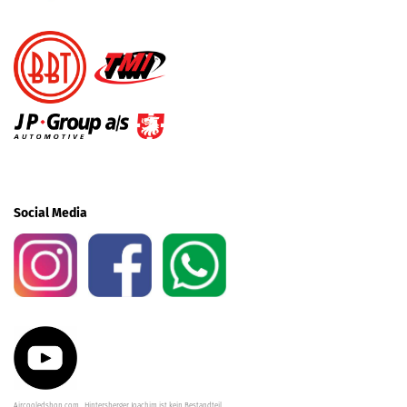
Social Media
Aircooledshop.com , Hintersberger Joachim ist kein Bestandteil