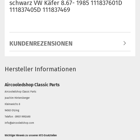
schwarz VW Käfer 8.67- 1985 111837601D
111837405D 111837469
KUNDENREZENSIONEN
Hersteller Informationen
Aircooledshop Classic Parts
Aircooledshop Classic Parts
Joachim Hintersberger
Kleinweichs 8
94563 Otzing
Telefon : 09931 9992490
info@aircooledshop.com
Wichtiger Hinweis zu unseren KFZ-Ersatzteilen