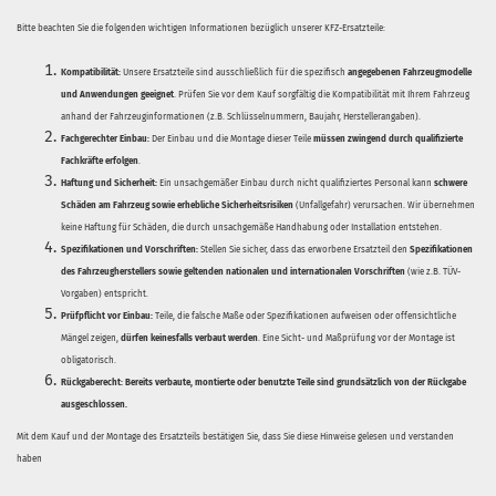
Bitte beachten Sie die folgenden wichtigen Informationen bezüglich unserer KFZ-Ersatzteile:
Kompatibilität:
Unsere Ersatzteile sind ausschließlich für die spezifisch
angegebenen Fahrzeugmodelle
und Anwendungen geeignet
. Prüfen Sie vor dem Kauf sorgfältig die Kompatibilität mit Ihrem Fahrzeug
anhand der Fahrzeuginformationen (z.B. Schlüsselnummern, Baujahr, Herstellerangaben).
Fachgerechter Einbau:
Der Einbau und die Montage dieser Teile
müssen zwingend durch qualifizierte
Fachkräfte erfolgen
.
Haftung und Sicherheit:
Ein unsachgemäßer Einbau durch nicht qualifiziertes Personal kann
schwere
Schäden am Fahrzeug sowie erhebliche Sicherheitsrisiken
(Unfallgefahr) verursachen. Wir übernehmen
keine Haftung für Schäden, die durch unsachgemäße Handhabung oder Installation entstehen.
Spezifikationen und Vorschriften:
Stellen Sie sicher, dass das erworbene Ersatzteil den
Spezifikationen
des Fahrzeugherstellers sowie geltenden nationalen und internationalen Vorschriften
(wie z.B. TÜV-
Vorgaben) entspricht.
Prüfpflicht vor Einbau:
Teile, die falsche Maße oder Spezifikationen aufweisen oder offensichtliche
Mängel zeigen,
dürfen keinesfalls verbaut werden
. Eine Sicht- und Maßprüfung vor der Montage ist
obligatorisch.
Rückgaberecht:
Bereits verbaute, montierte oder benutzte Teile sind grundsätzlich von der Rückgabe
ausgeschlossen.
Mit dem Kauf und der Montage des Ersatzteils bestätigen Sie, dass Sie diese Hinweise gelesen und verstanden
haben