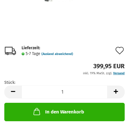
Lieferzeit:
A
5-7 Tage
(Ausland abweichend)
d
399,95 EUR
M
inkl. 19% MwSt. zzgl.
Versand
Stück:
Stück
In den Warenkorb