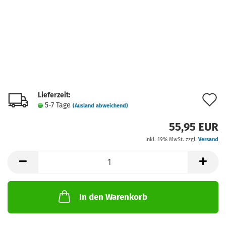
Lieferzeit:
A
5-7 Tage
(Ausland abweichend)
d
55,95 EUR
M
inkl. 19% MwSt. zzgl.
Versand
In den Warenkorb