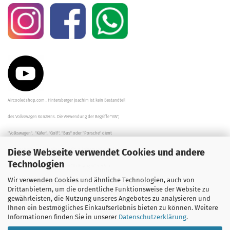
Aircooledshop.com , Hintersberger Joachim ist kein Bestandteil
des Volkswagen Konzerns. Die Verwendung der Begriffe "VW",
"Volkswagen", "Käfer", "Golf", "Bus" oder "Porsche" dient
Diese Webseite verwendet Cookies und andere
der Beschreibung der Teile und stellt in keinem Fall eine direkte
Technologien
Verbindung zu dem Unternehmen "Volkswagen" her/da.
Wir verwenden Cookies und ähnliche Technologien, auch von
Die Beschreibungen, Zeichnungen und Angaben zur
Drittanbietern, um die ordentliche Funktionsweise der Website zu
gewährleisten, die Nutzung unseres Angebotes zu analysieren und
Verwendung sind sorgfältig überprüft worden.
Ihnen ein bestmögliches Einkaufserlebnis bieten zu können. Weitere
Informationen finden Sie in unserer
Datenschutzerklärung
.