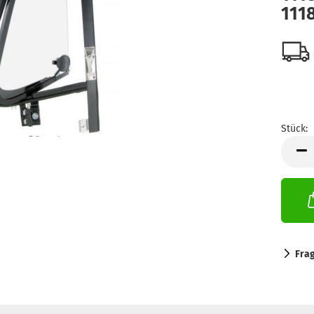
111
Stück:
Stück
Fra