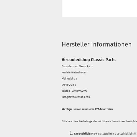
Hersteller Informationen
Aircooledshop Classic Parts
Aircooledshop Classic Parts
Joachim Hintersberger
Kleinweichs 8
94563 Otzing
Telefon : 09931 9992490
info@aircooledshop.com
Wichtiger Hinweis zu unseren KFZ-Ersatzteilen
Bitte beachten Sie die folgenden wichtigen Informationen bezüglich 
Kompatibilität:
Unsere Ersatzteile sind ausschließlich für