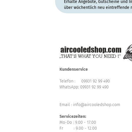
Erhalte Angebote, Gutscheine und I
über wöchentlich neu eintreffende 
Kundenservice
Telefon :
09931 92 99 490
WhatsApp:
09931 92 99 490
Email : info@aircooledshop.com
Servicezeiten:
Mo-Do : 9.00 - 17.00
Fr : 9.00 - 12.00