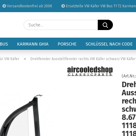
Versandkostenfrei ab 200€
Ersatzteile VW Käfer VW Bus T1 T2 Karman
Sprache auswählen
Suche...
E-Mail
Lieferland
 BUS
KARMANN GHIA
PORSCHE
SCHLÜSSEL NACH CODE
Passwort
»
tür VW Käfer
Drehfenster Ausstellfenster rechts VW Käfer schwarz VW Käfer 
(Art.Nr.
Dre
Auss
Konto erstellen
rec
Passwort vergessen
sch
8.67
111
111