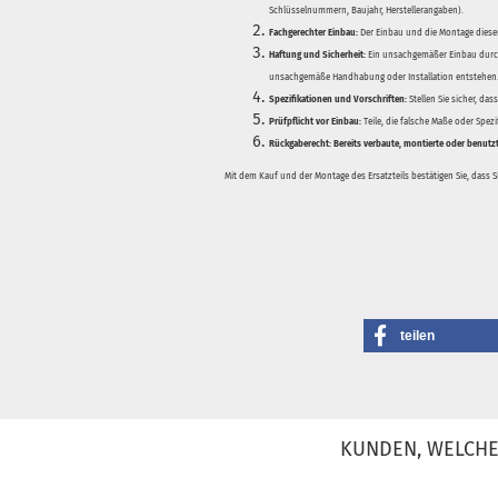
Schlüsselnummern, Baujahr, Herstellerangaben).
Fachgerechter Einbau:
Der Einbau und die Montage dieser
Haftung und Sicherheit:
Ein unsachgemäßer Einbau durch
unsachgemäße Handhabung oder Installation entstehen
Spezifikationen und Vorschriften:
Stellen Sie sicher, da
Prüfpflicht vor Einbau:
Teile, die falsche Maße oder Spez
Rückgaberecht:
Bereits verbaute, montierte oder benutz
Mit dem Kauf und der Montage des Ersatzteils bestätigen Sie, dass 
teilen
KUNDEN, WELCHE 