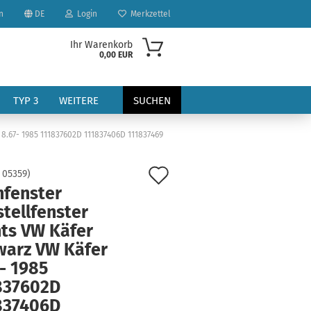
n
DE
Login
Merkzettel
Ihr Warenkorb
0,00 EUR
TYP 3
WEITERE
SUCHEN
8.67- 1985 111837602D 111837406D 111837469
Auf
:
05359
)
hfenster
den
tellfenster
Merkzettel
hts VW Käfer
?
warz VW Käfer
- 1985
837602D
837406D