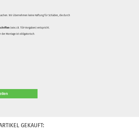
rsachen. Wir übernehmen keine Haftung für Schäden, die durch
schriften
(wie z.B. TÜV-Vorgaben) entspricht.
 der Montage ist obligatorisch.
eilen
ARTIKEL GEKAUFT: