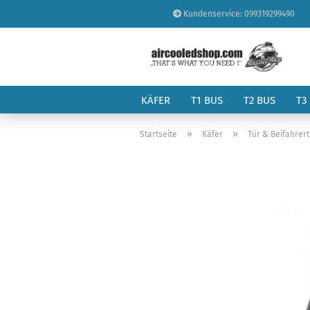
Kundenservice: 099319299490
KÄFER
T1 BUS
T2 BUS
T3
»
»
Startseite
Käfer
Tür & Beifahrer