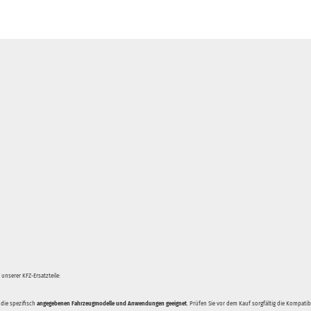
unserer KFZ-Ersatzteile:
 die spezifisch
angegebenen Fahrzeugmodelle und Anwendungen geeignet
. Prüfen Sie vor dem Kauf sorgfältig die Kompati