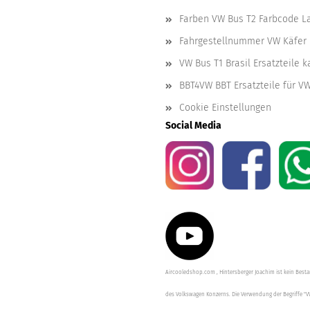
Farben VW Bus T2 Farbcode L
Fahrgestellnummer VW Käfer 
VW Bus T1 Brasil Ersatzteile 
BBT4VW BBT Ersatzteile für V
Cookie Einstellungen
Social Media
Aircooledshop.com , Hintersberger Joachim ist kein Besta
des Volkswagen Konzerns. Die Verwendung der Begriffe "V