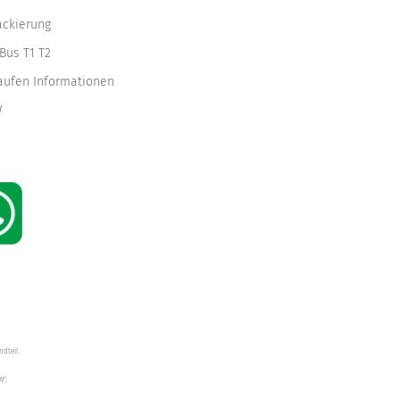
ackierung
Bus T1 T2
kaufen Informationen
W
ndteil
W",