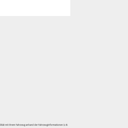
bilität mit Ihrem Fahrzeug anhand der Fahrzeuginformationen (z.B.