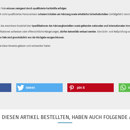
 Teile
müssen zwingend durch qualifizierte Fachkräfte erfolgen
.
 nicht qualifiziertes Personal kann
schwere Schäden am Fahrzeug sowie erhebliche Sicherheitsrisiken
(Unfallgefahr) veru
.
ss das erworbene Ersatzteil den
Spezifikationen des Fahrzeugherstellers sowie geltenden nationalen und internationalen Vor
ifikationen aufweisen oder offensichtliche Mängel zeigen,
dürfen keinesfalls verbaut werden
. Eine Sicht- und Maßprüfung vor
te Teile sind grundsätzlich von der Rückgabe ausgeschlossen.
Sie diese Hinweise gelesen und verstanden haben
tweet
pin it
t
DIESEN ARTIKEL BESTELLTEN, HABEN AUCH FOLGENDE 