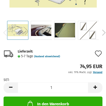
Lieferzeit:
A
5-7 Tage
(Ausland abweichend)
d
74,95 EUR
M
inkl. 19% MwSt. zzgl.
Versand
SET:
SET
In den Warenkorb