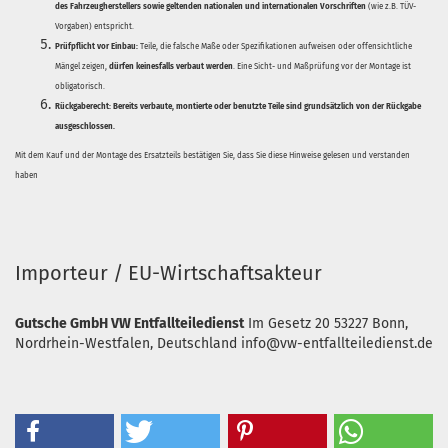
des Fahrzeugherstellers sowie geltenden nationalen und internationalen Vorschriften
(wie z.B. TÜV-
Vorgaben) entspricht.
Prüfpflicht vor Einbau:
Teile, die falsche Maße oder Spezifikationen aufweisen oder offensichtliche
Mängel zeigen,
dürfen keinesfalls verbaut werden
. Eine Sicht- und Maßprüfung vor der Montage ist
obligatorisch.
Rückgaberecht:
Bereits verbaute, montierte oder benutzte Teile sind grundsätzlich von der Rückgabe
ausgeschlossen.
Mit dem Kauf und der Montage des Ersatzteils bestätigen Sie, dass Sie diese Hinweise gelesen und verstanden
haben
Importeur / EU-Wirtschaftsakteur
Gutsche GmbH VW Entfallteiledienst
Im Gesetz 20
53227 Bonn,
Nordrhein-Westfalen, Deutschland
info@vw-entfallteiledienst.de