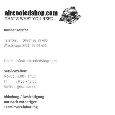
Kundenservice
Telefon :
09931 92 99 490
WhatsApp:
09931 92 99 490
Email : info@aircooledshop.com
Servicezeiten:
Mo-Do : 9.00 - 17.00
Fr : 9.00 - 12.00
Sa-So : geschlossen
Abholung / Besichtigung
nur nach vorheriger
Terminvereinbarung