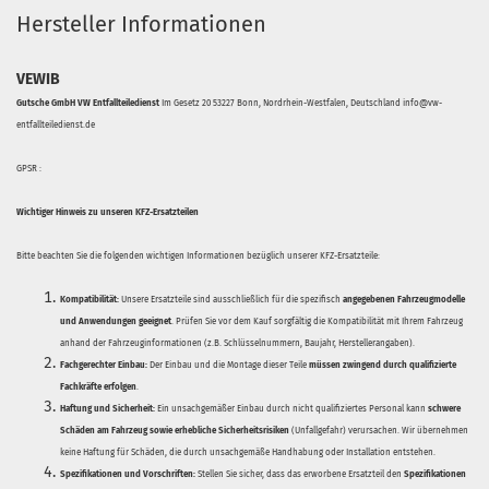
Hersteller Informationen
VEWIB
Gutsche GmbH VW Entfallteiledienst
Im Gesetz 20 53227 Bonn, Nordrhein-Westfalen, Deutschland info@vw-
entfallteiledienst.de
GPSR :
Wichtiger Hinweis zu unseren KFZ-Ersatzteilen
Bitte beachten Sie die folgenden wichtigen Informationen bezüglich unserer KFZ-Ersatzteile:
Kompatibilität:
Unsere Ersatzteile sind ausschließlich für die spezifisch
angegebenen Fahrzeugmodelle
und Anwendungen geeignet
. Prüfen Sie vor dem Kauf sorgfältig die Kompatibilität mit Ihrem Fahrzeug
anhand der Fahrzeuginformationen (z.B. Schlüsselnummern, Baujahr, Herstellerangaben).
Fachgerechter Einbau:
Der Einbau und die Montage dieser Teile
müssen zwingend durch qualifizierte
Fachkräfte erfolgen
.
Haftung und Sicherheit:
Ein unsachgemäßer Einbau durch nicht qualifiziertes Personal kann
schwere
Schäden am Fahrzeug sowie erhebliche Sicherheitsrisiken
(Unfallgefahr) verursachen. Wir übernehmen
keine Haftung für Schäden, die durch unsachgemäße Handhabung oder Installation entstehen.
Spezifikationen und Vorschriften:
Stellen Sie sicher, dass das erworbene Ersatzteil den
Spezifikationen