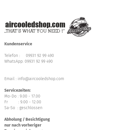
Kundenservice
Telefon :
09931 92 99 490
WhatsApp:
09931 92 99 490
Email : info@aircooledshop.com
Servicezeiten:
Mo-Do : 9.00 - 17.00
Fr : 9.00 - 12.00
Sa-So : geschlossen
Abholung / Besichtigung
nur nach vorheriger