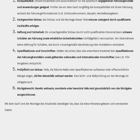
Kompatibilität:
Unsere Ersatzteile sind ausschließlich für die spezifisch
angegebenen Fahrzeugmodelle
und Anwendungen geeignet
. Prüfen Sie vor dem Kauf sorgfältig die Kompatibilität mit Ihrem Fahrzeug
anhand der Fahrzeuginformationen (z.B. Schlüsselnummern, Baujahr, Herstellerangaben).
Fachgerechter Einbau:
Der Einbau und die Montage dieser Teile
müssen zwingend durch qualifizierte
Fachkräfte erfolgen
.
Haftung und Sicherheit:
Ein unsachgemäßer Einbau durch nicht qualifiziertes Personal kann
schwere
Schäden am Fahrzeug sowie erhebliche Sicherheitsrisiken
(Unfallgefahr) verursachen. Wir übernehmen
keine Haftung für Schäden, die durch unsachgemäße Handhabung oder Installation entstehen.
Spezifikationen und Vorschriften:
Stellen Sie sicher, dass das erworbene Ersatzteil den
Spezifikationen
des Fahrzeugherstellers sowie geltenden nationalen und internationalen Vorschriften
(wie z.B. TÜV-
Vorgaben) entspricht.
Prüfpflicht vor Einbau:
Teile, die falsche Maße oder Spezifikationen aufweisen oder offensichtliche
Mängel zeigen,
dürfen keinesfalls verbaut werden
. Eine Sicht- und Maßprüfung vor der Montage ist
obligatorisch.
Rückgaberecht:
Bereits verbaute, montierte oder benutzte Teile sind grundsätzlich von der Rückgabe
ausgeschlossen.
Mit dem Kauf und der Montage des Ersatzteils bestätigen Sie, dass Sie diese Hinweise gelesen und verstanden
haben