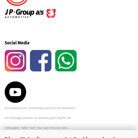
Social Media
Aircooledshop.com , Hintersberger Joachim ist kein Bestandteil
des Volkswagen Konzerns. Die Verwendung der Begriffe "VW",
"Volkswagen", "Käfer", "Golf", "Bus" oder "Porsche" dient
der Beschreibung der Teile und stellt in keinem Fall eine direkte