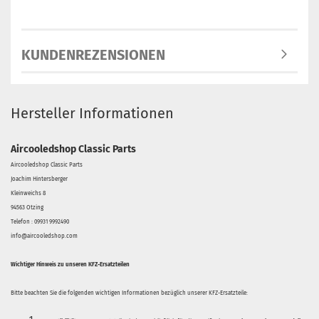
KUNDENREZENSIONEN
Hersteller Informationen
Aircooledshop Classic Parts
Aircooledshop Classic Parts
Joachim Hintersberger
Kleinweichs 8
94563 Otzing
Telefon : 09931 9992490
info@aircooledshop.com
Wichtiger Hinweis zu unseren KFZ-Ersatzteilen
Bitte beachten Sie die folgenden wichtigen Informationen bezüglich unserer KFZ-Ersatzteile: