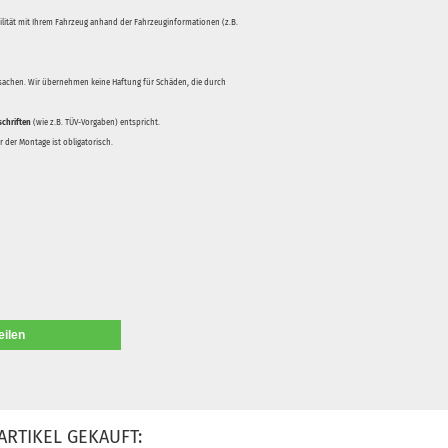
bilität mit Ihrem Fahrzeug anhand der Fahrzeuginformationen (z.B.
rsachen. Wir übernehmen keine Haftung für Schäden, die durch
schriften
(wie z.B. TÜV-Vorgaben) entspricht.
 der Montage ist obligatorisch.
eilen
ARTIKEL GEKAUFT: