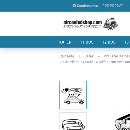
Kundenservice: 099319299490
KÄFER
T1 BUS
T2 BUS
T3
»
»
Startseite
Käfer
VW Käfer Kaross
Fensterdichtungssatz VW Käfer 1200 VW 1300