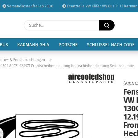
Versandkostenfrei ab 200€
Ersatzteile VW Käfer VW Bus T1 T2 Karman
Sprache auswählen
Suche...
E-Mail
Lieferland
 BUS
KARMANN GHIA
PORSCHE
SCHLÜSSEL NACH CODE
Passwort
»
erie- & Fensterdichtungen
 1302 8.1971-12.1977 Frontscheibendichtung Heckscheibendichtung Seitenscheibe
(Art.Nr.
Fen
Konto erstellen
VW 
Passwort vergessen
1300
12.1
Fro
Hec