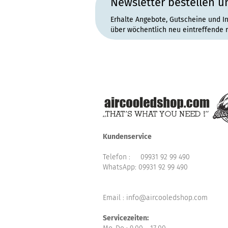
Newsletter bestellen u
Erhalte Angebote, Gutscheine und I
über wöchentlich neu eintreffende 
Kundenservice
Telefon :
09931 92 99 490
WhatsApp:
09931 92 99 490
Email : info@aircooledshop.com
Servicezeiten: