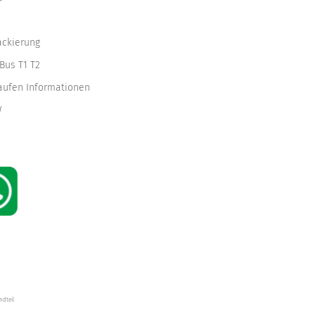
ackierung
Bus T1 T2
kaufen Informationen
W
ndteil