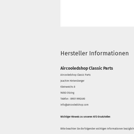
Hersteller Informationen
Aircooledshop Classic Parts
Aircooledshop Classic Parts
Joachim Hintersberger
Kleinweichs 8
94563 Otzing
Telefon : 09931 9992490
info@aircooledshop.com
Wichtiger Hinweis zu unseren KFZ-Ersatzteilen
Bitte beachten Sie die folgenden wichtigen Informationen bezüglich 