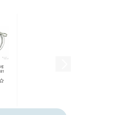
ug
281
.74