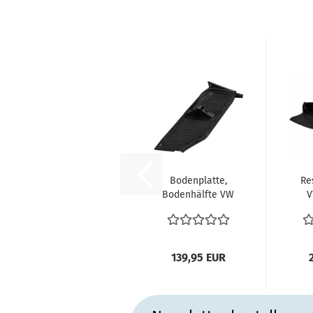
Bodenplatte,
Re
Bodenhälfte VW
V
Käfer links 8.72-
Mexico...
Res
139,95 EUR