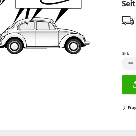
Sei
SET:
SET
Fra