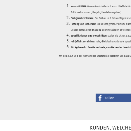
Kompatibilität:
Unsere Ersatzteile sind ausschließlich für
Schlüsselnummern, Baujahr, Herstellerangaben).
Fachgerechter Einbau:
Der Einbau und die Montage dieser
Haftung und Sicherheit:
Ein unsachgemäßer Einbau durch
unsachgemäße Handhabung oder Installation entstehen
Spezifikationen und Vorschriften:
Stellen Sie sicher, da
Prüfpflicht vor Einbau:
Teile, die falsche Maße oder Spez
Rückgaberecht:
Bereits verbaute, montierte oder benutz
Mit dem Kauf und der Montage des Ersatzteils bestätigen Sie, dass 
teilen
KUNDEN, WELCHE 