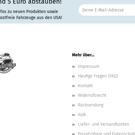
nd 5 Euro abstauben!
nfos zu neuen Produkten sowie
rostfreie Fahrzeuge aus den USA!
Mehr über...
Impressum
Häufige Fragen (FAQ)
Kontakt
Widerrufsrecht
Rücksendung
AGB
Liefer- und Versandkosten
Privatsphäre und Datenschut