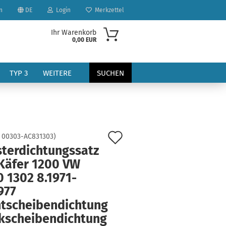
n
DE
Login
Merkzettel
Ihr Warenkorb
0,00 EUR
TYP 3
WEITERE
SUCHEN
Auf
:
00303-AC831303
)
sterdichtungssatz
den
Käfer 1200 VW
?
Merkzettel
 1302 8.1971-
977
ntscheibendichtung
kscheibendichtung