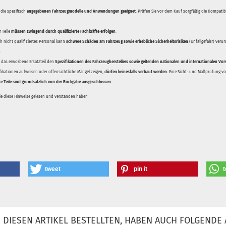
 die spezifisch
angegebenen Fahrzeugmodelle und Anwendungen geeignet
. Prüfen Sie vor dem Kauf sorgfältig die Kompati
 Teile
müssen zwingend durch qualifizierte Fachkräfte erfolgen
.
 nicht qualifiziertes Personal kann
schwere Schäden am Fahrzeug sowie erhebliche Sicherheitsrisiken
(Unfallgefahr) veru
.
ss das erworbene Ersatzteil den
Spezifikationen des Fahrzeugherstellers sowie geltenden nationalen und internationalen Vor
ifikationen aufweisen oder offensichtliche Mängel zeigen,
dürfen keinesfalls verbaut werden
. Eine Sicht- und Maßprüfung vor
te Teile sind grundsätzlich von der Rückgabe ausgeschlossen.
Sie diese Hinweise gelesen und verstanden haben
tweet
pin it
t
DIESEN ARTIKEL BESTELLTEN, HABEN AUCH FOLGENDE 