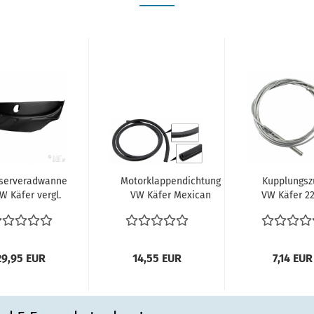
serveradwanne
Motorklappendichtung
Kupplungsz
W Käfer vergl.
VW Käfer Mexican
VW Käfer 2
111805583A
Style alle Modelle...
mm 08.71-03
erveradmulde...
(ch. 112...
29,95 EUR
14,55 EUR
7,14 EUR