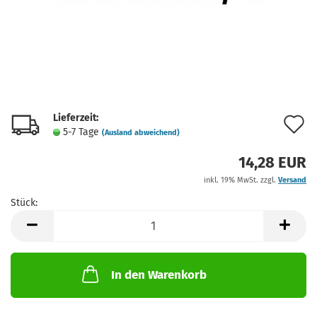
Lieferzeit:
A
5-7 Tage
(Ausland abweichend)
d
14,28 EUR
M
inkl. 19% MwSt. zzgl.
Versand
Stück:
Stück
In den Warenkorb