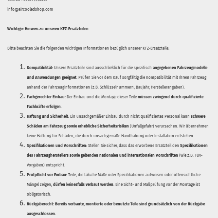
info@aircooledshop.com
Wichtiger Hinweis zu unseren KFZ-Ersatzteilen
Bitte beachten Sie die folgenden wichtigen Informationen bezüglich unserer KFZ-Ersatzteile:
Kompatibilität:
Unsere Ersatzteile sind ausschließlich für die spezifisch
angegebenen Fahrzeugmodelle
und Anwendungen geeignet
. Prüfen Sie vor dem Kauf sorgfältig die Kompatibilität mit Ihrem Fahrzeug
anhand der Fahrzeuginformationen (z.B. Schlüsselnummern, Baujahr, Herstellerangaben).
Fachgerechter Einbau:
Der Einbau und die Montage dieser Teile
müssen zwingend durch qualifizierte
Fachkräfte erfolgen
.
Haftung und Sicherheit:
Ein unsachgemäßer Einbau durch nicht qualifiziertes Personal kann
schwere
Schäden am Fahrzeug sowie erhebliche Sicherheitsrisiken
(Unfallgefahr) verursachen. Wir übernehmen
keine Haftung für Schäden, die durch unsachgemäße Handhabung oder Installation entstehen.
Spezifikationen und Vorschriften:
Stellen Sie sicher, dass das erworbene Ersatzteil den
Spezifikationen
des Fahrzeugherstellers sowie geltenden nationalen und internationalen Vorschriften
(wie z.B. TÜV-
Vorgaben) entspricht.
Prüfpflicht vor Einbau:
Teile, die falsche Maße oder Spezifikationen aufweisen oder offensichtliche
Mängel zeigen,
dürfen keinesfalls verbaut werden
. Eine Sicht- und Maßprüfung vor der Montage ist
obligatorisch.
Rückgaberecht:
Bereits verbaute, montierte oder benutzte Teile sind grundsätzlich von der Rückgabe
ausgeschlossen.