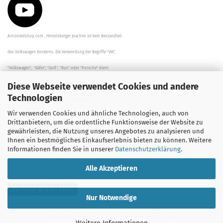
Aircooledshop.com , Hintersberger Joachim ist kein Bestandteil
des Volkswagen Konzerns. Die Verwendung der Begriffe "VW",
"Volkswagen", "Käfer", "Golf", "Bus" oder "Porsche" dient
Diese Webseite verwendet Cookies und andere
der Beschreibung der Teile und stellt in keinem Fall eine direkte
Technologien
Verbindung zu dem Unternehmen "Volkswagen" her/da.
Wir verwenden Cookies und ähnliche Technologien, auch von
Die Beschreibungen, Zeichnungen und Angaben zur
Drittanbietern, um die ordentliche Funktionsweise der Website zu
gewährleisten, die Nutzung unseres Angebotes zu analysieren und
Verwendung sind sorgfältig überprüft worden.
Ihnen ein bestmögliches Einkaufserlebnis bieten zu können. Weitere
Informationen finden Sie in unserer
Datenschutzerklärung
.
Alle Akzeptieren
Vertrag widerrufen
Nur Notwendige
Webshop erstellen
mit Gambio.de © 2026